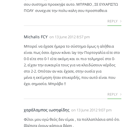
σου συστημα προεκηψε αυτο. ΜΠΡΑΒΟ , ΣΕ ΕΥΧΑΡΙΣΤΩ
ΠΟΛΥ συνεχισε την πολυ καλη σου προσπαθεια
REPLY
Michalis FCY
on
13 June 2012 8:57 pm
Μπορεί να έχασε ήμερα το σύστημα όμως η αλήθεια
είναι πως όσοι έχουν κάνει lay την Πορτογαλία είτε στο
0-0 είτε στο 0-1 είτε ακόμη και οι πιο τολμηροί στο 0-
2, είχαν την ευκαιρία τους για να κλειδώσουν κέρδος
στο 2-2. Οπόταν αν και έχασε, στην ουσία για
μένα η εκτίμηση ήταν επικερδής, που αυτό είναι που
έχει σημασία. Μπράβο !!
REPLY
χαράλαμπος ιωσηφίδης
on
13 June 2012 9:07 pm
Φίλοι μου εγώ θεός δεν είμαι , τα πολλαπλάσια από ότι
βλέπετε έχουν κάποια βάση .