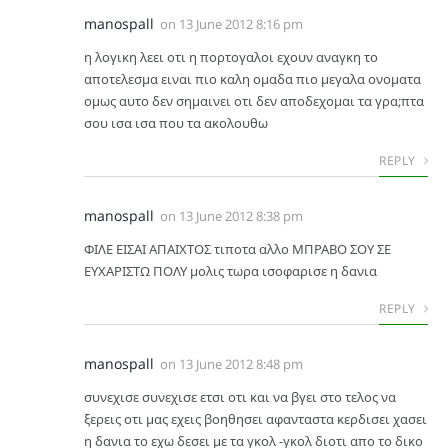
manospall
on
13 June 2012 8:16 pm
η λογικη λεει οτι η πορτογαλοι εχουν αναγκη το
αποτελεσμα ειναι πιο καλη ομαδα πιο μεγαλα ονοματα
ομως αυτο δεν σημαινει οτι δεν αποδεχομαι τα γρα;πτα
σου ισα ισα που τα ακολουθω
REPLY
manospall
on
13 June 2012 8:38 pm
ΦΙΛΕ ΕΙΣΑΙ ΑΠΑΙΧΤΟΣ τιποτα αλλο ΜΠΡΑΒΟ ΣΟΥ ΣΕ
ΕΥΧΑΡΙΣΤΩ ΠΟΛΥ μολις τωρα ισοφαρισε η δανια
REPLY
manospall
on
13 June 2012 8:48 pm
συνεχισε συνεχισε ετσι οτι και να βγει στο τελος να
ξερεις οτι μας εχεις βοηθησει αφανταστα κερδισει χασει
η δανια το εχω δεσει με τα γκολ -γκολ διοτι απο το δικο