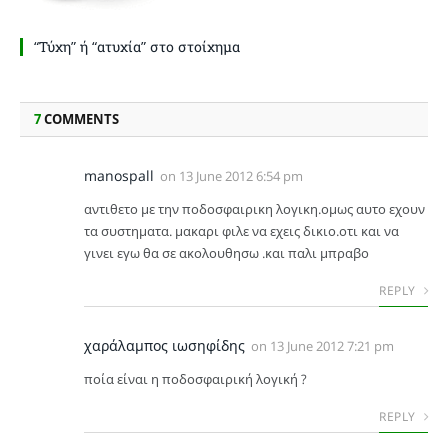
“Τύχη” ή “ατυχία” στο στοίχημα
7
COMMENTS
manospall
on
13 June 2012 6:54 pm
αντιθετο με την ποδοσφαιρικη λογικη.ομως αυτο εχουν
τα συστηματα. μακαρι φιλε να εχεις δικιο.οτι και να
γινει εγω θα σε ακολουθησω .και παλι μπραβο
REPLY
χαράλαμπος ιωσηφίδης
on
13 June 2012 7:21 pm
ποία είναι η ποδοσφαιρική λογική ?
REPLY