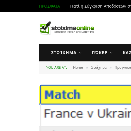
ΠΡΟΣΦΑΤΑ
Γιατί η Σύγκριση Αποδόσεων σ
ΣΤΟΊΧΗΜΑ
ΠΌΚΕΡ
ΚΑ
YOU ARE AT:
Home
Στοίχημα
Προγνωστ
»
»