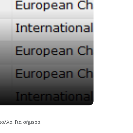
πολλά. Για σήμερα