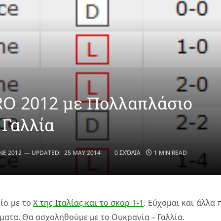
O 2012 με Πολλαπλάσιο
 Γαλλία
NE 2012
UPDATED:
25 MAY 2014
0 ΣΧΌΛΙΑ
1 MIN READ
ίο με το
Χ της Ιταλίας και το σκορ 1-1
. Εύχομαι και άλλα 
ματα. Θα ασχοληθούμε με το Ουκρανία – Γαλλία.