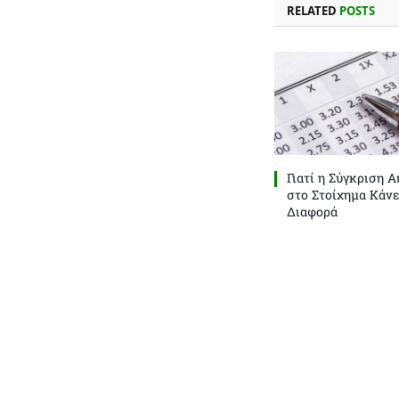
RELATED
POSTS
Γιατί η Σύγκριση 
στο Στοίχημα Κάνε
Διαφορά