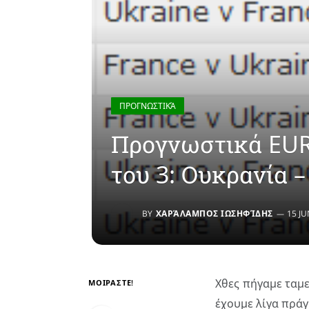
ΠΡΟΓΝΩΣΤΙΚΆ
Προγνωστικά EUR
του 3: Ουκρανία –
BY
ΧΑΡΆΛΑΜΠΟΣ ΙΩΣΗΦΊΔΗΣ
15 JU
Χθες πήγαμε ταμε
ΜΟΙΡΑΣΤΕ!
έχουμε λίγα πράγ