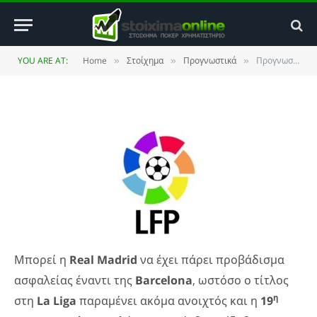
Espanyol
BY
ΚΏΣΤΑΣ ΒΡΟΥΛΉΣ
14 JANUARY 2012
YOU ARE AT:
Home
Στοίχημα
Προγνωστικά
Προγνωστικά La Liga: Σε φόρμα ο Benzema και η Espanyol
»
»
»
UPDATED:
25 MAY 2014
NO COMMENTS
3 MINS READ
Μπορεί η
Real
Madrid
να έχει πάρει προβάδισμα
ασφαλείας έναντι της
Barcelona
, ωστόσο ο τίτλος
η
στη
La
Liga
παραμένει ακόμα ανοιχτός και η
19