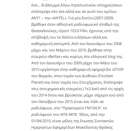
ένα… διάλειμμα λόγω στρατιωτικών υποχρεώσεων
επέστρεψε στο site αλλά και σε αυτό του ομίλου
ΑΝΤ1 – την «ANTEL». Για μία διετία (2007-2009)
βρέθηκε στον αθλητικό ραδιοφωνικό σταθμό της
Θεσσαλονίκης «Sport 103.0 FM», έχοντας υπό την
επίβλεψή του τα δελτία ειδήσεων αλλά και
καθημερινή εκπομπή. Από τον Ιανουάριο του 2008
μέχρι και τον Μάρτιο του 2010, βρέθηκε στην
εταιρεία «Betfair» και κυρίως στο ελληνικό blog της.
Από τον Ιανουάριο του 2009 μέχρι τον Μάιο του
2015 εργάστηκε στην καθημερινή εφημερίδα «ΣΠΟΡ
του Βορρά», στον τομέα των Διεθνών (Footbet
Planet) και στον τομέα του Στοιχήματος. Επέστρεψε
στις στοιχηματικές εταιρείες (1x2-bet) από τις αρχές
του 2014 όπου και βρίσκεται μέχρι σήμερα ενώ από
τον Οκτώβριο του 2015 είναι και πάλι σε
ραδιόφωνο, στο “Πρακτορείο FM104,9”, το
ραδιόφωνο του ΑΠΕ-ΜΠΕ. Τέλος, από την
01/04/2010, είναι μέλος της Ενωσης Συντακτών
Ημερησίων Εφημερίδων Μακεδονίας-Θράκης