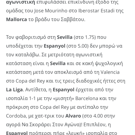
αγωνιστική
επιφυλάσσει επικίνδυνη έξοδο της
ομάδας του Jose Mourinho στο Iberostar Estadi της
Mallorca
το βράδυ του Σαββάτου.
Τον φαβοριτισμό στη
Sevilla
(στο 1.75) που
υποδέχεται την
Espanyol
(στο 5.00) δεν μπορώ να
τον καταλάβω. Σε μετριότατη αγωνιστική
κατάσταση είναι η
Sevilla
και σε κακή ψυχολογική
κατάσταση μετά τον αποκλεισμό από τη Valencia
στο Copa del Rey και τις τρεις διαδοχικές ήττες στη
La
Liga
. Αντίθετα, η
Espanyol
έρχεται από την
ισοπαλία 1-1 με την «μισητή» Barcelona και την
πρόκριση στο Copa del Rey με αντίπαλο την
Cordoba, με χατ-τρικ του
Alvaro
(στο 4.00 στην
αγορά Να Σκοράρει Στον Αγώνα)! Επιπλέον, η
Espanyol
πρόπερσι πήρε «λευκή» ισοπαλία στο