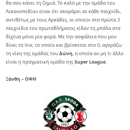
θα σου κάνει τη ζημιά. Το καλό με την ομάδα του
Λεκανοπεδίου είναι ότι σκοράρει σε κάθε παιχνίδι,
αντιθέτως με τους Αρκάδες, οι οποίοι στα πρώτα 3
παιχνίδια του πρωταθλήματος είδαν τη μπάλα στα
δίχτυα μόνο μία φορά. Με την ασφάλεια που μου
δίνει το line, το οποίο και βρίσκεται στο 0, αγοράζω
τη νίκη της ομάδας του
Δώνη
, η οποία αν μη τι άλλο
είναι η πραγματική ομάδα της
Super
League
.
Ξάνθη – ΟΦΗ