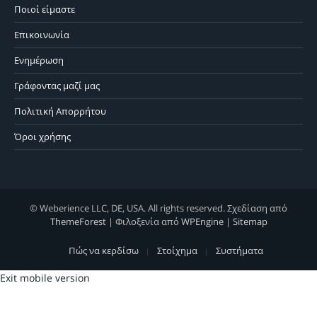
Ποιοί είμαστε
Επικοινωνία
Ενημέρωση
Γράφοντας μαζί μας
Πολιτική Απορρήτου
Όροι χρήσης
© Weberience LLC, DE, USA. All rights reserved. Σχεδίαση από
ThemeForest
| Φιλοξενία από
WPEngine
|
Sitemap
Πώς να κερδίσω
Στοίχημα
Συστήματα
Exit mobile version