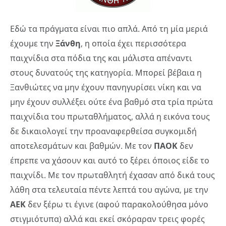
Εδώ τα πράγματα είναι πιο απλά. Από τη μία μεριά
έχουμε την
Ξάνθη
, η οποία έχει περισσότερα
παιχνίδια στα πόδια της και μάλιστα απέναντι
στους δυνατούς της κατηγορία. Μπορεί βέβαια η
Ξανθιώτες να μην έχουν πανηγυρίσει νίκη και να
μην έχουν συλλέξει ούτε ένα βαθμό στα τρία πρώτα
παιχνίδια του πρωταθλήματος, αλλά η εικόνα τους
δε δικαιολογεί την προαναφερθείσα συγκομιδή
αποτελεσμάτων και βαθμών. Με τον
ΠΑΟΚ
δεν
έπρεπε να χάσουν και αυτό το ξέρει όποιος είδε το
παιχνίδι. Με τον πρωταθλητή έχασαν από δικά τους
λάθη στα τελευταία πέντε λεπτά του αγώνα, με την
ΑΕΚ
δεν ξέρω τι έγινε (αφού παρακολούθησα μόνο
στιγμιότυπα) αλλά και εκεί σκόραραν τρεις φορές