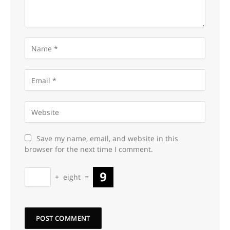
Save my name, email, and website in this
browser for the next time I comment.
+
eight
=