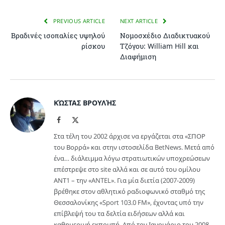
PREVIOUS ARTICLE
NEXT ARTICLE
Βραδινές ισοπαλίες υψηλού
Νομοσχέδιο Διαδικτυακού
ρίσκου
Τζόγου: William Hill και
Διαφήμιση
ΚΏΣΤΑΣ ΒΡΟΥΛΉΣ
Facebook
X
(Twitter)
Στα τέλη του 2002 άρχισε να εργάζεται στα «ΣΠΟΡ
του Βορρά» και στην ιστοσελίδα BetNews. Μετά από
ένα… διάλειμμα λόγω στρατιωτικών υποχρεώσεων
επέστρεψε στο site αλλά και σε αυτό του ομίλου
ΑΝΤ1 – την «ANTEL». Για μία διετία (2007-2009)
βρέθηκε στον αθλητικό ραδιοφωνικό σταθμό της
Θεσσαλονίκης «Sport 103.0 FM», έχοντας υπό την
επίβλεψή του τα δελτία ειδήσεων αλλά και
καθημερινή εκπομπή. Από τον Ιανουάριο του 2008