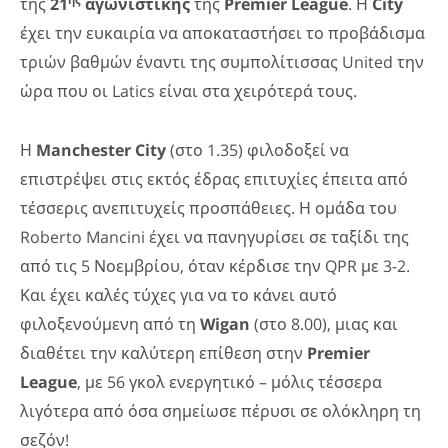
της
21
αγωνιστικής
της
Premier
League
. Η
City
έχει την ευκαιρία να αποκαταστήσει το προβάδισμα
τριών βαθμών έναντι της συμπολίτισσας United την
ώρα που οι Latics είναι στα χειρότερά τους.
Η
Manchester
City
(στο 1.35) φιλοδοξεί να
επιστρέψει στις εκτός έδρας επιτυχίες έπειτα από
τέσσερις ανεπιτυχείς προσπάθειες. Η ομάδα του
Roberto Mancini έχει να πανηγυρίσει σε ταξίδι της
από τις 5 Νοεμβρίου, όταν κέρδισε την QPR με 3-2.
Και έχει καλές τύχες για να το κάνει αυτό
φιλοξενούμενη από τη
Wigan
(στο 8.00), μιας και
διαθέτει την καλύτερη επίθεση στην
Premier
League
, με 56 γκολ ενεργητικό – μόλις τέσσερα
λιγότερα από όσα σημείωσε πέρυσι σε ολόκληρη τη
σεζόν!