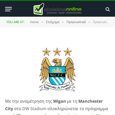
το ημίχρονο η Manchester City
BY
ΚΏΣΤΑΣ ΒΡΟΥΛΉΣ
16 JANUARY 2012
YOU ARE AT:
Home
Στοίχημα
Προγνωστικά
Προγνωστικά Premier League: Επιστρέφει στην κορυφή από… το ημίχρονο η Manchester City
»
»
»
UPDATED:
25 MAY 2014
NO COMMENTS
2 MINS READ
Με την αναμέτρηση της
Wigan
με τη
Manchester
City
στο DW Stadium ολοκληρώνεται το πρόγραμμα
ης