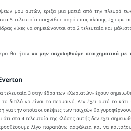
έψεων μου αυτών, έριξα μια ματιά από την πλευρά τω
στα 5 τελευταία παιχνίδια παρόμοιας κλάσης έχουμε συγ
ς έδρας νίκες να σημειώνονται στα 2 τελευταία και μάλισ
τερο θα ήταν
να μην ασχοληθούμε στοιχηματικά με 
 Everton
α τελευταία 3 στην έδρα των «Χωριατών» έχουν σημειωθε
το διπλό να είναι το περυσινό. Δεν έχει αυτό το κάτι
η για την οποία οι σκέψεις των παιχτών θα γυροφέρνουν
ι ότι στα 4 τελευταία της κλάσης αυτής δεν έχει σημειω
προσθέσουμε λίγο παραπάνω ασφάλεια και να κοιτάξο