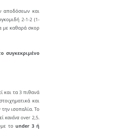
ν αποδόσεων και
κομιδή 2-1-2 (1-
τα με καθαρά σκορ
το συγκεκριμένο
ί και τα 3 πιθανά
 στοιχηματικά και
 την ισοπαλία. Το
θεί
κανένα
over 2,5.
υμε το
under 3 ή