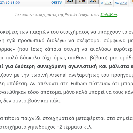
Το κουπόνι στοιχήματος της Premier League στον
StoixiMan
.
 σκέψεις των παιχτών του στοιχήματος να υπάρχουν τα over
λλη εγώ προσωπικά διαλέγω να σκέφτομαι σύμφωνα με
όρμας» (που ίσως κάποια στιγμή να αναλύσω ευρύτερα
ναι πολύ δύσκολο (όχι όμως απίθανο βέβαια) μια ομάδα
εί για δεύτερη συνεχόμενη αγωνιστική και μάλιστα 
αίζουν με την τωρινή Arsenal ανεξαρτήτως του προηγού
λλη υπόθεση. Αν απέναντι στη Fulham πίστευαν ότι μπο
γειώθηκαν τόσο απότομα, μόνο καλό μπορεί να τους κάν
ς δεν συντριβούν και πάλι.
να τέτοιο παιχνίδι στοιχηματικά μεταφέρεται στα σημεί
 στοιχήματα γηπεδούχος +2 τέρματα κτλ.