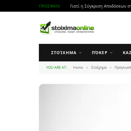
ΠΡΟΣΦΑΤΑ
Γιατί η Σύγκριση Αποδόσεων σ
ΣΤΟΊΧΗΜΑ
ΠΌΚΕΡ
ΚΑ
YOU ARE AT:
Home
Στοίχημα
Προγνωστ
»
»