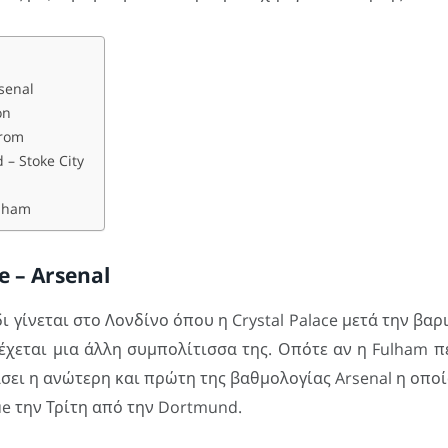
rsenal
on
Brom
 – Stoke City
lham
e – Arsenal
 γίνεται στο Λονδίνο όπου η Crystal Palace μετά την βαρι
έχεται μια άλλη συμπολίτισσα της. Οπότε αν η Fulham π
άσει η ανώτερη και πρώτη της βαθμολογίας Arsenal η οποί
e την Τρίτη από την Dortmund.