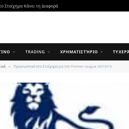
το Στοίχημα Κάνει τη Διαφορά
ΖΊΝΟ
TRADING
ΧΡΗΜΑΤΙΣΤΉΡΙΟ
ΤΥΧΕΡ
ικά
Προγνωστικά στο Στοίχημα για την Premier League 26/10/13
»