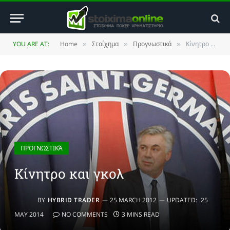
YOU ARE AT:
Home
Στοίχημα
Προγνωστικά
Κίνητρο και γκολ
»
»
»
ΠΡΟΓΝΩΣΤΙΚΆ
Κίνητρο και γκολ
BY
HYBRID TRADER
25 MARCH 2012
UPDATED:
25
MAY 2014
NO COMMENTS
3 MINS READ