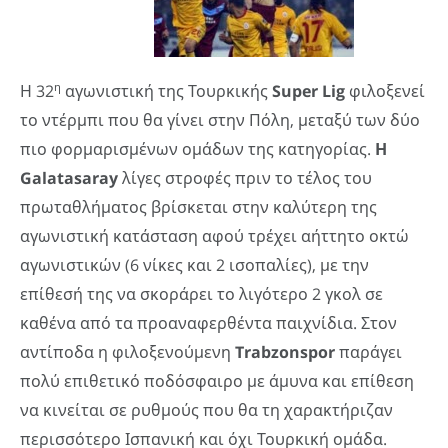
η
Η 32
αγωνιστική της Τουρκικής
Super
Lig
φιλοξενεί
το ντέρμπι που θα γίνει στην Πόλη, μεταξύ των δύο
πιο φορμαρισμένων ομάδων της κατηγορίας.
Η
Galatasaray
λίγες στροφές πριν το τέλος του
πρωταθλήματος βρίσκεται στην καλύτερη της
αγωνιστική κατάσταση αφού τρέχει αήττητο οκτώ
αγωνιστικών (6 νίκες και 2 ισοπαλίες), με την
επίθεσή της να σκοράρει το λιγότερο 2 γκολ σε
καθένα από τα προαναφερθέντα παιχνίδια. Στον
αντίποδα η φιλοξενούμενη
Trabzonspor
παράγει
πολύ επιθετικό ποδόσφαιρο με άμυνα και επίθεση
να κινείται σε ρυθμούς που θα τη χαρακτήριζαν
περισσότερο Ισπανική και όχι Τουρκική ομάδα.