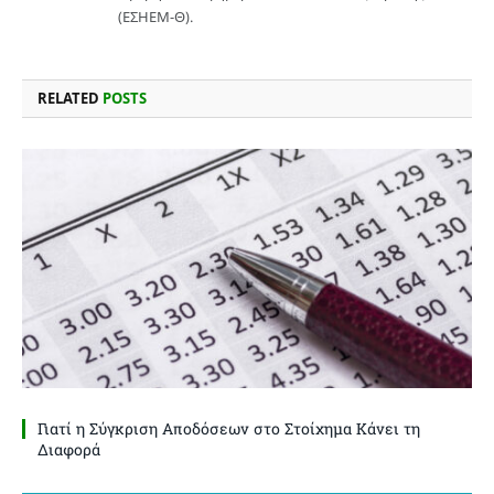
(ΕΣΗΕΜ-Θ).
RELATED
POSTS
Γιατί η Σύγκριση Αποδόσεων στο Στοίχημα Κάνει τη
Διαφορά