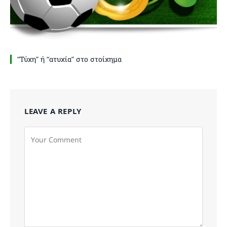
“Τύχη” ή “ατυχία” στο στοίχημα
LEAVE A REPLY