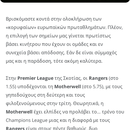
Βρισκόμαστε κοντά στην ολοκλήρωση των
«κορυφαίων» ευρωπαϊκών πρωταθλημάτων. Πλέον,
η επιλογή των σημείων μας γίνεται πρωτίστως
βάσει κινήτρου που έχουν οι ομάδες και εν
συνεχεία βάσει απόδοσης. Εάν δε είναι σύμμαχός
μας και η παράδοση, τότε ακόμη καλύτερα.
Στην
Premier
League
της Σκοτίας, οι
Rangers
(στο
1.55) υποδέχονται τη
Motherwell
(στο 5.75), με τους
γηπεδούχους στη δεύτερη και τους
φιλοξενούμενους στην τρίτη. Θεωρητικά, η
Motherwell
έχει ελπίδες να προλάβει το… τρένο του
Champions League μιας και η διαφορά με τους
Rangers
είναι στους πέντε βαθμούς, δυο