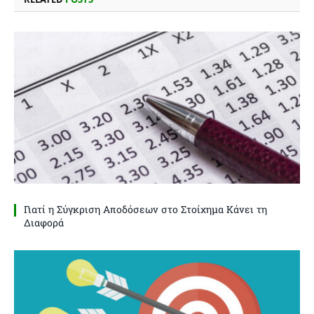
Γιατί η Σύγκριση Αποδόσεων στο Στοίχημα Κάνει τη
Διαφορά