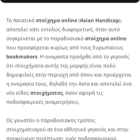
Το Ασιατικό
στοίχημα online
(
Asian Handicap
),
αποτελεί κάτι εντελώς διαφορετικό, όταν αυτό
συγκρίνεται με το παραδοσιακό
στοίχημα online
που προσφέρεται κυρίως από τους Ευρωπαίους
bookmakers
. Η ονομασία προήρθε από το γεγονός
ότι στοιχήματα αυτής της μορφής είναι πολύ
δημοφιλείς στην περιοχή από όπου και προέρχεται
η ονομασία τους, δηλαδή την Ασία και αποτελεί ένα
νέο είδος
στοιχήματος
, όσον αφορά τις
ποδοσφαιρικές αναμετρήσεις.
Ως γνωστόν ο παραδοσιακός τρόπος
στοιχηματισμού σε ένα αθλητικό γεγονός και στην
προκείμενη περίπτωση, ενός ποδοσφαιρικού