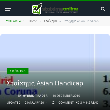
YOU ARE AT:
Home
Στοίχημα
Στοίχημα Asian Handicap
»
»
ΣΤΟΊΧΗΜΑ
Στοίχημα Asian Handicap
BY
HYBRID TRADER
10 DECEMBER 2010
UPDATED:
12 JANUARY 2014
1 COMMENT
3 MINS READ