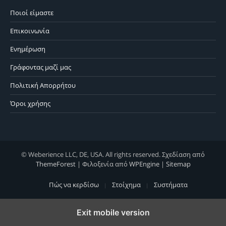
Ποιοί είμαστε
Επικοινωνία
Ενημέρωση
Γράφοντας μαζί μας
Πολιτική Απορρήτου
Όροι χρήσης
© Weberience LLC, DE, USA. All rights reserved. Σχεδίαση από
ThemeForest
| Φιλοξενία από
WPEngine
|
Sitemap
Πώς να κερδίσω
Στοίχημα
Συστήματα
Exit mobile version