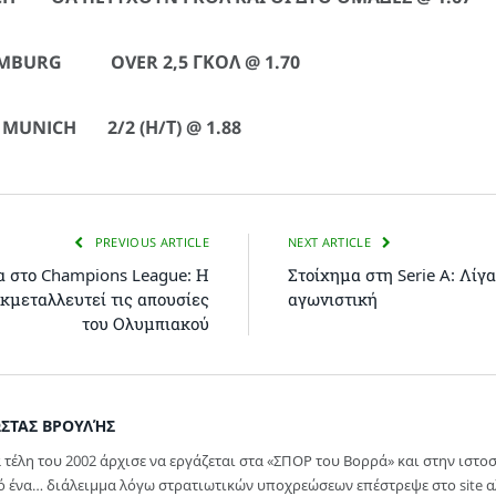
AMBURG OVER 2,5 ΓΚΟΛ
@ 1.70
 MUNICH 2/2 (Η
/Τ
) @ 1.88
PREVIOUS ARTICLE
NEXT ARTICLE
α στο Champions League: Η
Στοίχημα στη Serie A: Λίγ
εκμεταλλευτεί τις απουσίες
αγωνιστική
του Ολυμπιακού
ΣΤΑΣ ΒΡΟΥΛΉΣ
 τέλη του 2002 άρχισε να εργάζεται στα «ΣΠΟΡ του Βορρά» και στην ιστο
ό ένα… διάλειμμα λόγω στρατιωτικών υποχρεώσεων επέστρεψε στο site αλ