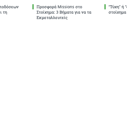
Αποδόσεων
Προσφορά Missions στο
“Τύχη” ή 
ι τη
Στοίχημα: 3 Βήματα για να τα
στοίχημα
Εκμεταλλευτείς