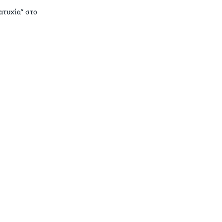
“ατυχία” στο