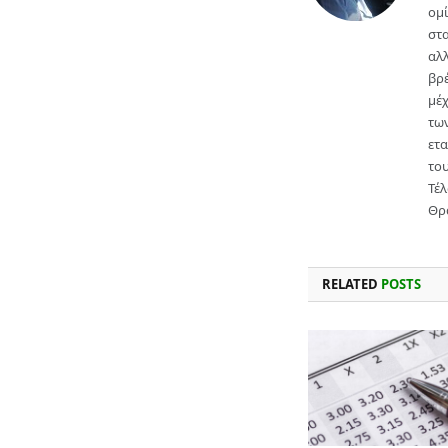
ομί
στα
αλλ
βρέ
μέ
των
ετα
του
Τέλ
Θρ
RELATED
POSTS