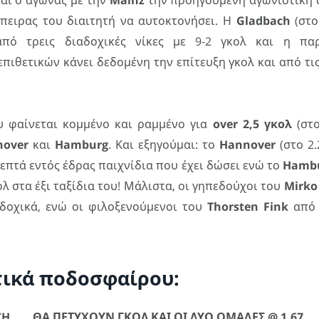
πειρας του διαιτητή να αυτοκτονήσει. Η
Gladbach
(στο
πό τρεις διαδοχικές νίκες με 9-2 γκολ και η πα
ιθετικών κάνει δεδομένη την επίτευξη γκολ και από τι
υ φαίνεται κομμένο και ραμμένο για
over 2,5 γκολ
(στο
nover
και
Hamburg
. Και εξηγούμαι: το
Hannover
(στο 2.
α επτά εντός έδρας παιχνίδια που έχει δώσει ενώ το
Hamb
ολ στα έξι ταξίδια του! Μάλιστα, οι γηπεδούχοι του
Mirk
δοχικά, ενώ οι φιλοξενούμενοι του
Thorsten
Fink
από 
ικά ποδοσφαίρου:
H ΘΑ ΠΕΤΥΧΟΥΝ ΓΚΟΛ ΚΑΙ ΟΙ ΔΥΟ ΟΜΑΔΕΣ @ 1.67