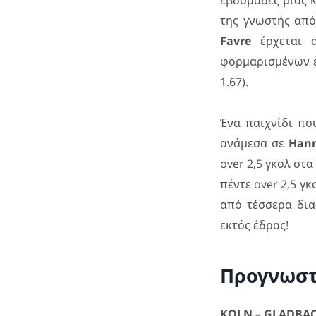
της γνωστής από
Favre
έρχεται α
φορμαρισμένων επ
1.67).
Ένα παιχνίδι πο
ανάμεσα σε
Han
over 2,5 γκολ στ
πέντε over 2,5 γκ
από τέσσερα δια
εκτός έδρας!
Προγνωστ
KOLN
–
GLADBAC