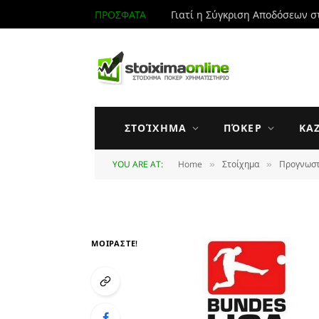
ΠΡΟΣΦΑΤΑ
Γιατί η Σύγκριση Αποδόσεων σ
ΠΡΟΓΝΩΣΤΙΚΆ
Στοίχημα στην Bun
υπόσχονται γκολ 
την Gladbach
ΣΤΟΊΧΗΜΑ
ΠΌΚΕΡ
ΚΑ
YOU ARE AT:
Home
Στοίχημα
Προγνωστ
»
»
BY
ΚΏΣΤΑΣ ΒΡΟΥΛΉΣ
25 NOVEMBER 
ΜΟΙΡΑΣΤΕ!