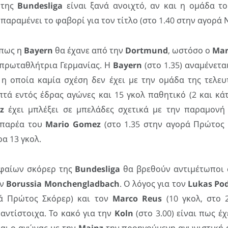
της
Bundesliga
είναι ξανά ανοιχτό, αν και η ομάδα τ
παραμένει το φαβορί για τον τίτλο (στο 1.40 στην αγορά 
 πως η
Bayern
θα έχανε από την
Dortmund
, ωστόσο ο
Mar
 πρωταθλήτρια Γερμανίας. Η
Bayern
(στο 1.35) αναμένετα
 η οποία καμία σχέση δεν έχει με την ομάδα της τελευ
πτά εντός έδρας αγώνες και 15 γκολ παθητικό (2 και κά
z
έχει μπλέξει σε μπελάδες σχετικά με την παραμονή
 παρέα του
Mario
Gomez
(στο 1.35 στην αγορά Πρώτος 
α 13 γκολ.
υφαίων σκόρερ της
Bundesliga
θα βρεθούν αντιμέτωποι 
ην
Borussia
Monchengladbach
. Ο λόγος για τον
Lukas
Pod
ρά Πρώτος Σκόρερ) και τον
Marco
Reus
(10 γκολ, στο 
αντίστοιχα. Το κακό για την
Koln
(στο 3.00) είναι πως έχ
και ο αγώνας με την
Mainz
την προηγούμενη αγωνιστική 