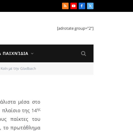
RSS
YouTube
Facebook
X
(Twitter)
[adrotate group="2"]
Ά ΠΑΙΧΝΊΔΙΑ
 Koln με την Gladbach
άλιστα μέσα στο
ης
ο πλαίσιο της 14
ους παίκτες του
ν, το πρωτάθλημα