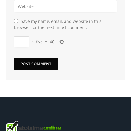
Save my name, email, and website in this
browser for the next time I comment.
×
five
=
40