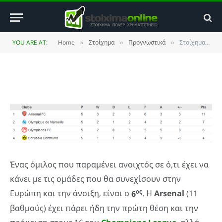
στα χέρια της
BY
ΚΏΣΤΑΣ ΒΡΟΥΛΉΣ
6 DECEMBER 2011
YOU ARE AT:
Home
Στοίχημα
Προγνωστικά
Στοίχημα Champions League: Η Marseille κρατάει την πρόκριση στα χέρια της
»
»
»
UPDATED:
25 MAY 2014
NO COMMENTS
3 MINS READ
Ένας όμιλος που παραμένει ανοιχτός σε ό,τι έχει να
κάνει με τις ομάδες που θα συνεχίσουν στην
ος
Ευρώπη και την άνοιξη, είναι ο
6
. Η
Arsenal
(11
βαθμούς) έχει πάρει ήδη την πρώτη θέση και την