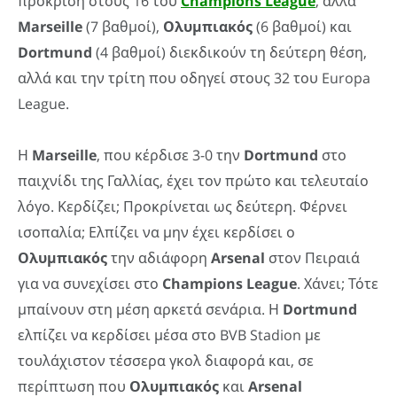
πρόκριση στους 16 του
Champions
League
, αλλά
Marseille
(7 βαθμοί),
Ολυμπιακός
(6 βαθμοί) και
Dortmund
(4 βαθμοί) διεκδικούν τη δεύτερη θέση,
αλλά και την τρίτη που οδηγεί στους 32 του Europa
League.
Η
Marseille
, που κέρδισε 3-0 την
Dortmund
στο
παιχνίδι της Γαλλίας, έχει τον πρώτο και τελευταίο
λόγο. Κερδίζει; Προκρίνεται ως δεύτερη. Φέρνει
ισοπαλία; Ελπίζει να μην έχει κερδίσει ο
Ολυμπιακός
την αδιάφορη
Arsenal
στον Πειραιά
για να συνεχίσει στο
Champions
League
. Χάνει; Τότε
μπαίνουν στη μέση αρκετά σενάρια. Η
Dortmund
ελπίζει να κερδίσει μέσα στο BVB Stadion με
τουλάχιστον τέσσερα γκολ διαφορά και, σε
περίπτωση που
Ολυμπιακός
και
Arsenal