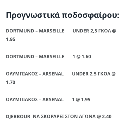
Προγνωστικά ποδοσφαίρου:
DORTMUND
–
MARSEILLE
UNDER 2,5 ΓΚΟΛ @
1.95
DORTMUND
–
MARSEILLE 1 @ 1.60
ΟΛΥΜΠΙΑΚΟΣ –
ARSENAL
UNDER 2,5 ΓΚΟΛ @
1.70
ΟΛΥΜΠΙΑΚΟΣ –
ARSENAL 1 @ 1.95
DJEBBOUR ΝΑ ΣΚΟΡΑΡΕΙ ΣΤΟΝ ΑΓΩΝΑ @ 2.40