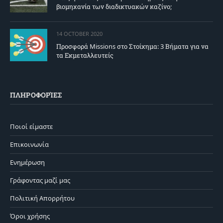
βιομηχανία των διαδικτυακών καζίνο;
14 OCTOBER 2020
Προσφορά Missions στο Στοίχημα: 3 Βήματα για να
τα Εκμεταλλευτείς
ΠΛΗΡΟΦΟΡΊΕΣ
Ποιοί είμαστε
Επικοινωνία
Ενημέρωση
Γράφοντας μαζί μας
Πολιτική Απορρήτου
Όροι χρήσης