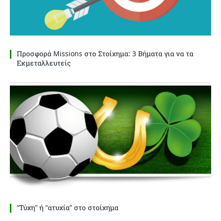
Προσφορά Missions στο Στοίχημα: 3 Βήματα για να τα
Εκμεταλλευτείς
“Τύχη” ή “ατυχία” στο στοίχημα