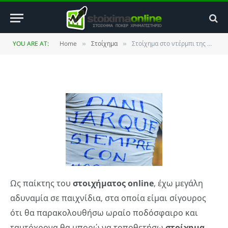
Βαρκελώνης
BY
HYBRID TRADER
18 DECEMBER 2010
UPDATED:
4
YOU ARE AT:
Home
Στοίχημα
Στοίχημα στο ντέρμπι της Βαρκελώνης
»
»
JANUARY 2014
2 COMMENTS
3 MINS READ
Ως παίκτης του
στοιχήματος
online
, έχω μεγάλη
αδυναμία σε παιχνίδια, στα οποία είμαι σίγουρος
ότι θα παρακολουθήσω ωραίο ποδόσφαιρο και
ταυτόχρονα θα μπορώ να τοποθετήσω
στοίχημα