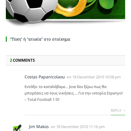
“Τύχη” ή “ατυχία” στο στοίχημα
2
COMMENTS
Costas Papanicolaou
on
18 December 2010 10:58 pm
Εντάξει το καταλάβαμε… Jose δεν ξέρω πως θα
μπορέσεις να τους νικήσεις…. Για την ιστορία Espanyol
– Total Football 1-5!!
REPLY
Jim Makos
on
18 December 2010 11:16 pm