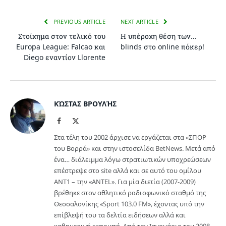
PREVIOUS ARTICLE
NEXT ARTICLE
Στοίχημα στον τελικό του
Η υπέροχη θέση των…
Europa League: Falcao και
blinds στο online πόκερ!
Diego εναντίον Llorente
ΚΏΣΤΑΣ ΒΡΟΥΛΉΣ
Facebook
X
(Twitter)
Στα τέλη του 2002 άρχισε να εργάζεται στα «ΣΠΟΡ
του Βορρά» και στην ιστοσελίδα BetNews. Μετά από
ένα… διάλειμμα λόγω στρατιωτικών υποχρεώσεων
επέστρεψε στο site αλλά και σε αυτό του ομίλου
ΑΝΤ1 – την «ANTEL». Για μία διετία (2007-2009)
βρέθηκε στον αθλητικό ραδιοφωνικό σταθμό της
Θεσσαλονίκης «Sport 103.0 FM», έχοντας υπό την
επίβλεψή του τα δελτία ειδήσεων αλλά και
καθημερινή εκπομπή. Από τον Ιανουάριο του 2008