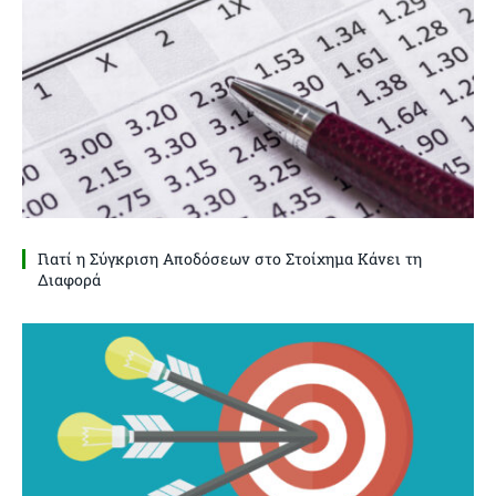
Γιατί η Σύγκριση Αποδόσεων στο Στοίχημα Κάνει τη
Διαφορά