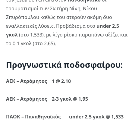
τραυματισμοί των Σωτήρη Νίνη, Νίκου
Σπυρόπουλου καθώς του στερούν ακόμη δυο
εναλλακτικές λύσεις. Προβάδισμα στο
under 2,5
γκολ
(στο 1.533), με λίγο ρίσκο παραπάνω αξίζει και
το 0-1 γκολ (στο 2.65).
Προγνωστικά ποδοσφαίρου:
ΑΕΚ – Ατρόμητος 1 @ 2.10
ΑΕΚ – Ατρόμητος 2-3 γκολ @ 1,95
ΠΑΟΚ – Παναθηναϊκός under 2,5 γκολ @ 1,533