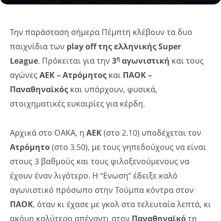
Την παράσταση σήμερα Πέμπτη κλέβουν τα δυο
παιχνίδια των
play off της ελληνικής Super
η
League
. Πρόκειται για την
3
αγωνιστική
και τους
αγώνες
ΑΕΚ – Ατρόμητος
και
ΠΑΟΚ –
Παναθηναϊκός
και υπάρχουν, φυσικά,
στοιχηματικές ευκαιρίες για κέρδη.
Αρχικά στο ΟΑΚΑ, η
ΑΕΚ
(στο 2.10) υποδέχεται τον
Ατρόμητο
(στο 3.50), με τους γηπεδούχους να είναι
στους 3 βαθμούς και τους φιλοξενούμενους να
έχουν έναν λιγότερο. Η “Ενωση” έδειξε καλό
αγωνιστικό πρόσωπο στην Τούμπα κόντρα στον
ΠΑΟΚ
, όταν κι έχασε με γκολ στα τελευταία λεπτά, κι
ακόμη καλύτερο απέναντι στον
Παναθηναϊκό
τη