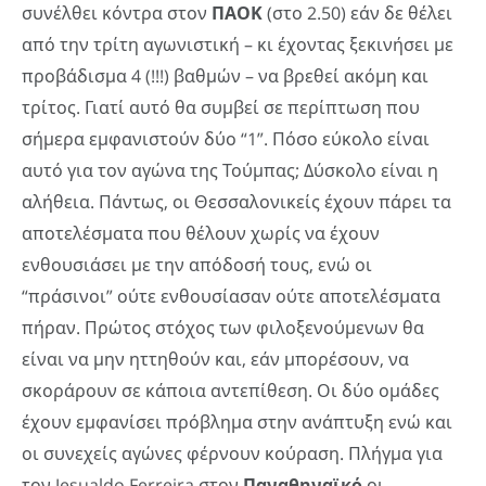
συνέλθει κόντρα στον
ΠΑΟΚ
(στο 2.50) εάν δε θέλει
από την τρίτη αγωνιστική – κι έχοντας ξεκινήσει με
προβάδισμα 4 (!!!) βαθμών – να βρεθεί ακόμη και
τρίτος. Γιατί αυτό θα συμβεί σε περίπτωση που
σήμερα εμφανιστούν δύο “1”. Πόσο εύκολο είναι
αυτό για τον αγώνα της Τούμπας; Δύσκολο είναι η
αλήθεια. Πάντως, οι Θεσσαλονικείς έχουν πάρει τα
αποτελέσματα που θέλουν χωρίς να έχουν
ενθουσιάσει με την απόδοσή τους, ενώ οι
“πράσινοι” ούτε ενθουσίασαν ούτε αποτελέσματα
πήραν. Πρώτος στόχος των φιλοξενούμενων θα
είναι να μην ηττηθούν και, εάν μπορέσουν, να
σκοράρουν σε κάποια αντεπίθεση. Οι δύο ομάδες
έχουν εμφανίσει πρόβλημα στην ανάπτυξη ενώ και
οι συνεχείς αγώνες φέρνουν κούραση. Πλήγμα για
τον Jesualdo Ferreira στον
Παναθηναϊκό
οι