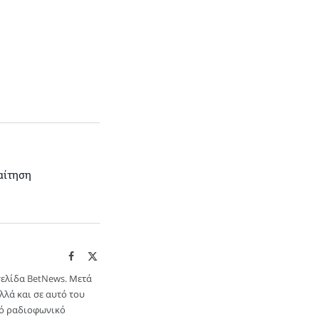
αίτηση
Facebook
X
(Twitter)
σελίδα BetNews. Μετά
λά και σε αυτό του
ικό ραδιοφωνικό