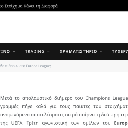
το Στοίχημα Κάνει τη Διαφορά
ουν στο Europa League;
ΖΊΝΟ
TRADING
ΧΡΗΜΑΤΙΣΤΉΡΙΟ
ΤΥΧΕΡ
θα πιάσουν στο Europa League;
010
UPDATED:
18 FEBRUARY 2014
0 ΣΧΌΛΙΑ
3 MINS READ
Μετά το απολαυστικό διήμερο του Champions League,
γραμμές πήγε καλά για τους παίκτες του στοιχήματ
αναμενόμενα αποτελέσματα, σειρά παίρνει η δεύτερη τη
της UEFA. Τρίτη αγωνιστική των ομίλων του
Europ