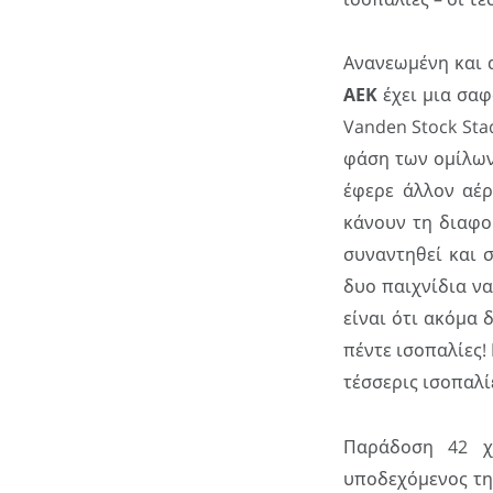
Ανανεωμένη και α
ΑΕΚ
έχει μια σα
Vanden Stock Sta
φάση των ομίλων,
έφερε άλλον αέρ
κάνουν τη διαφο
συναντηθεί και 
δυο παιχνίδια να
είναι ότι ακόμα 
πέντε ισοπαλίες! 
τέσσερις ισοπαλί
Παράδοση 42 χ
υποδεχόμενος τ