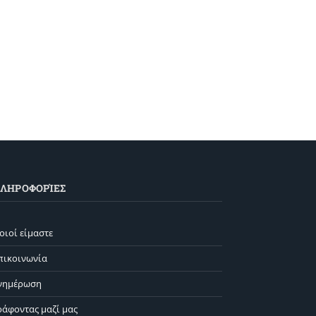
ΛΗΡΟΦΟΡΊΕΣ
οιοί είμαστε
πικοινωνία
νημέρωση
ράφοντας μαζί μας