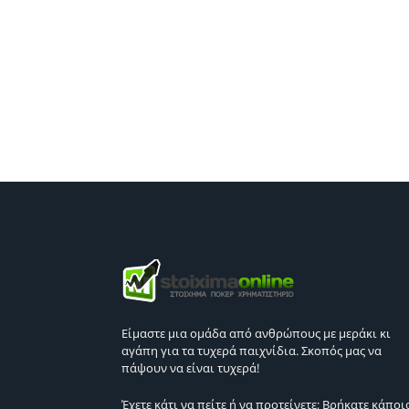
Είμαστε μια ομάδα από ανθρώπους με μεράκι κι
αγάπη για τα τυχερά παιχνίδια. Σκοπός μας να
πάψουν να είναι τυχερά!
Έχετε κάτι να πείτε ή να προτείνετε; Βρήκατε κάποι