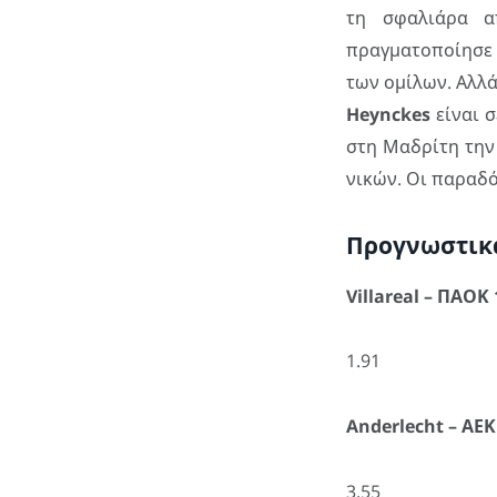
τη σφαλιάρα α
πραγματοποίησε κ
των ομίλων. Αλλά
Heynckes
είναι σ
στη Μαδρίτη την
νικών. Οι παραδό
Προγνωστικ
Villareal
– ΠΑΟΚ
1.91
Anderlecht
– ΑΕΚ
3.55