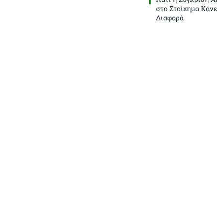
στο Στοίχημα Κάνε
Διαφορά