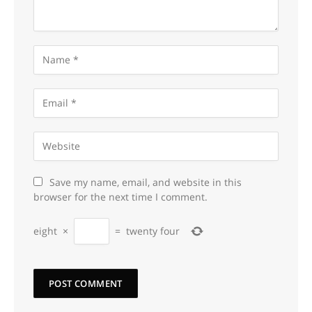
Save my name, email, and website in this
browser for the next time I comment.
eight
×
=
twenty four