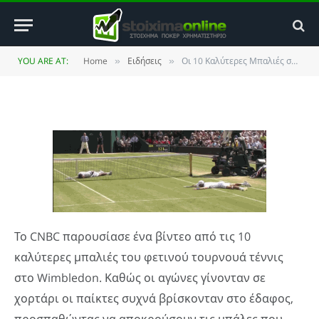
Wimbledon 2011
BY
JIM MAKOS
7 JULY 2011
UPDATED:
12 JANUARY
YOU ARE AT:
Home
Ειδήσεις
Οι 10 Καλύτερες Μπαλιές στο Wimbledon 2011
»
»
2014
NO COMMENTS
1 MIN READ
Το CNBC παρουσίασε ένα βίντεο από τις 10
καλύτερες μπαλιές του φετινού τουρνουά τέννις
στο Wimbledon. Καθώς οι αγώνες γίνονταν σε
χορτάρι οι παίκτες συχνά βρίσκονταν στο έδαφος,