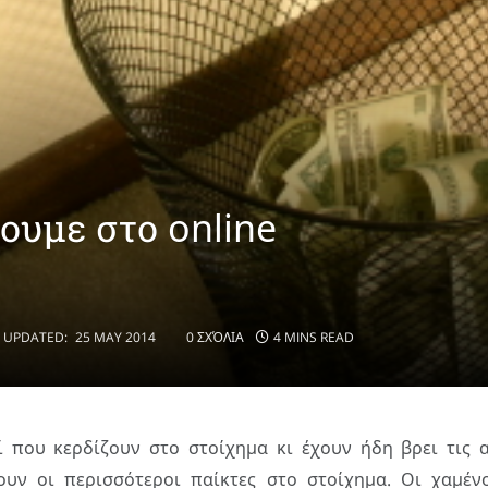
νουμε στο online
UPDATED:
25 MAY 2014
0 ΣΧΌΛΙΑ
4 MINS READ
οί που κερδίζουν στο στοίχημα κι έχουν ήδη βρει τις 
υν οι περισσότεροι παίκτες στο στοίχημα. Οι χαμέν