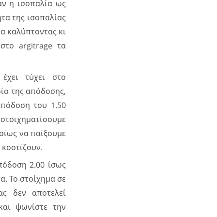
αν η ισοπαλία ως
ητα της ισοπαλίας
ία καλύπτοντας κι
στο argitrage τα
έχει τύχει στο
ίο της απόδοσης,
απόδοση του 1.50
α στοιχηματίσουμε
μοίως να παίξουμε
 κοστίζουν.
πόδοση 2.00 ίσως
α. Το στοίχημα σε
ας δεν αποτελεί
 και ψωνίστε την