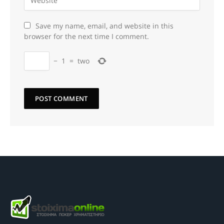
Save my name, email, and website in this
browser for the next time I comment.
−
1
=
two