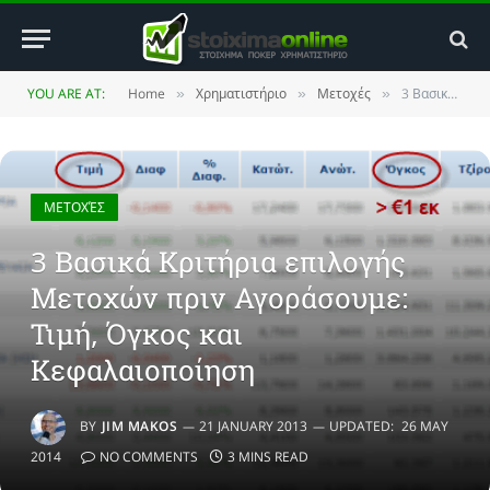
YOU ARE AT:
Home
Χρηματιστήριο
Μετοχές
3 Βασικά Κριτήρια επιλογής Μετοχών πριν Αγοράσουμε: Τιμή, Όγκος και Κεφαλαιοποίηση
»
»
»
ΜΕΤΟΧΈΣ
3 Βασικά Κριτήρια επιλογής
Μετοχών πριν Αγοράσουμε:
Τιμή, Όγκος και
Κεφαλαιοποίηση
BY
JIM MAKOS
21 JANUARY 2013
UPDATED:
26 MAY
2014
NO COMMENTS
3 MINS READ