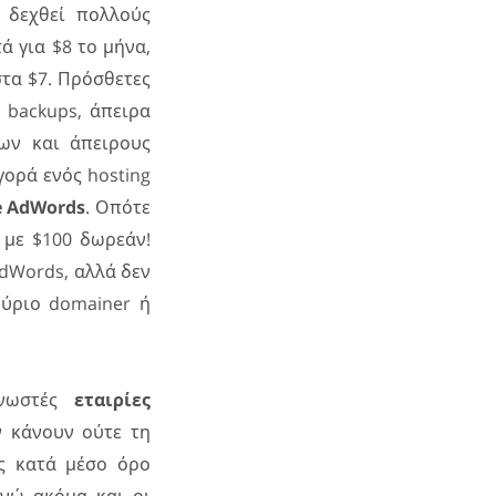
 δεχθεί πολλούς
ά για $8 το μήνα,
στα $7. Πρόσθετες
 backups, άπειρα
νων και άπειρους
γορά ενός hosting
e AdWords
. Οπότε
 με $100 δωρεάν!
dWords, αλλά δεν
ούριο domainer ή
γνωστές
εταιρίες
 κάνουν ούτε τη
ς κατά μέσο όρο