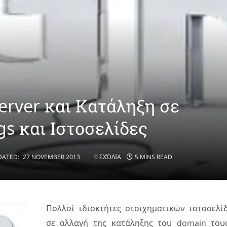
erver και Κατάληξη σε
gs και Ιστοσελίδες
DATED:
27 NOVEMBER 2013
0 ΣΧΌΛΙΑ
5 MINS READ
Πολλοί ιδιοκτήτες στοιχηματικών ιστοσελ
σε αλλαγή της κατάληξης του domain του