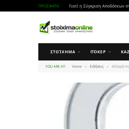
ΠΡΟΣΦΑΤΑ
Γιατί η Σύγκριση Αποδόσεων σ
ΣΤΟΊΧΗΜΑ
ΠΌΚΕΡ
ΚΑ
YOU ARE AT:
Home
Ειδήσεις
Αλλαγή Hos
»
»