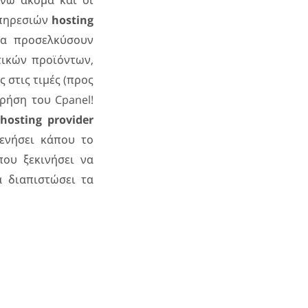
ενώ ακόμα και οι
υπηρεσιών
hosting
να προσελκύσουν
στικών προϊόντων,
 στις τιμές (προς
ρήση του Cpanel!
υ
hosting provider
ξενήσει κάπου το
ου ξεκινήσει να
α διαπιστώσει τα