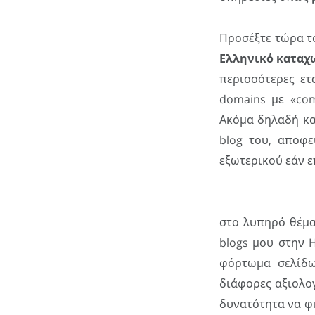
Προσέξτε τώρα τ
Ελληνικό καταχω
περισσότερες ε
domains με «com
Ακόμα δηλαδή κα
blog του, αποφε
εξωτερικού εάν ε
στο λυπηρό θέμ
blogs μου στην 
φόρτωμα σελίδω
διάφορες αξιολογ
δυνατότητα να 