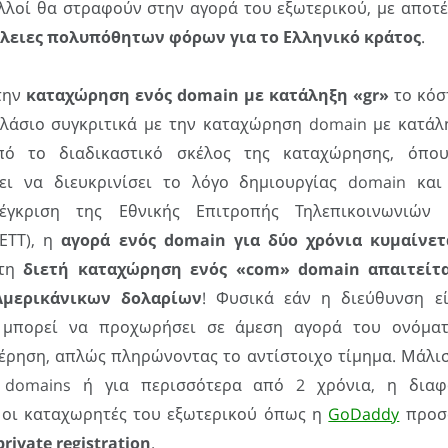
λλοί θα στραφούν στην αγορά του εξωτερικού, με αποτ
λειες πολυπόθητων φόρων για το Ελληνικό κράτος
.
την
καταχώρηση ενός domain με κατάληξη «gr»
το κόσ
πλάσιο συγκριτικά με την καταχώρηση domain με κατάλ
πό το διαδικαστικό σκέλος της καταχώρησης, όπο
ει να διευκρινίσει το λόγο δημιουργίας domain και
έγκριση της Εθνικής Επιτροπής Τηλεπικοινωνιών 
ΕΤΤ), η
αγορά ενός domain για δύο χρόνια κυμαίνετ
 τη
διετή καταχώρηση ενός «com» domain απαιτείτ
Αμερικάνικων δολαρίων
! Φυσικά εάν η διεύθυνση εί
 μπορεί να προχωρήσει σε άμεση αγορά του ονόματ
έρηση, απλώς πληρώνοντας το αντίστοιχο τίμημα. Μάλι
 domains ή για περισσότερα από 2 χρόνια, η διαφ
 οι καταχωρητές του εξωτερικού όπως η
GoDaddy
προσφ
private registration
.