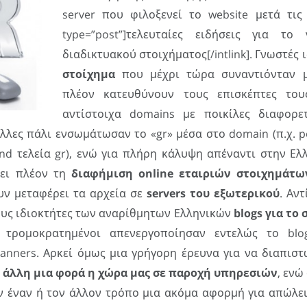
server που φιλοξενεί το website μετά τι
type=”post”]τελευταίες ειδήσεις για το
διαδικτυακού στοιχήματος[/intlink]. Γνωστές 
στοίχημα
που μέχρι τώρα συναντιόνταν
πλέον κατευθύνουν τους επισκέπτες το
αντίστοιχα domains με ποικίλες διαφορετ
Άλλες πάλι ενσωμάτωσαν το «gr» μέσα στο domain (π.χ. p
nd τελεία gr), ενώ για πλήρη κάλυψη απέναντι στην Ελ
πει πλέον τη
διαφήμιση online εταιριών στοιχημάτω
ουν μεταφέρει τα αρχεία σε
servers του εξωτερικού
. Αν
τους ιδιοκτήτες των αναρίθμητων Ελληνικών
blogs για το
τρομοκρατημένοι απενεργοποίησαν εντελώς το blo
anners. Αρκεί όμως μια γρήγορη έρευνα για να διαπιστ
α άλλη μια φορά η χώρα μας σε παροχή υπηρεσιών
, ενώ
ν έναν ή τον άλλον τρόπο μια ακόμα αφορμή για απώλει