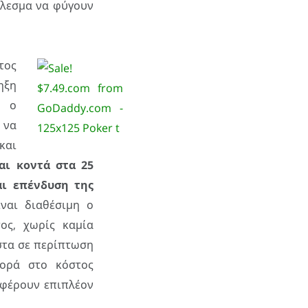
έλεσμα να φύγουν
τος
ηξη
υ ο
 να
και
αι κοντά στα 25
αι επένδυση της
ναι διαθέσιμη ο
ος, χωρίς καμία
στα σε περίπτωση
ορά στο κόστος
έρουν επιπλέον