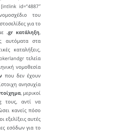
ς
[intlink id=”4887″
 νομοσχέδιο του
ιστοσελίδες για το
 με
.gr κατάληξη
,
υς αυτόματα στα
ικές καταλήξεις,
okerlandgr τελεία
ληνική νομοθεσία
ν
που δεν έχουν
τίστοιχη ανησυχία
 στοίχημα
, μερικοί
g τους, αντί να
ώσει κανείς πόσο
 οι εξελίξεις αυτές
ες εσόδων για το