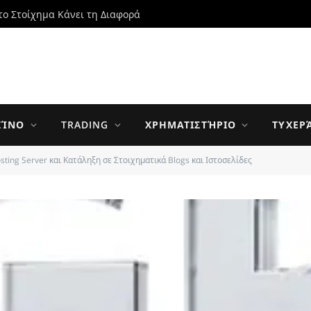
το Στοίχημα Κάνει τη Διαφορά
ΖΊΝΟ
TRADING
ΧΡΗΜΑΤΙΣΤΉΡΙΟ
ΤΥΧΕΡ
ting Server και Κατάληξη σε Στοιχηματικά Blogs και Ιστοσελίδες