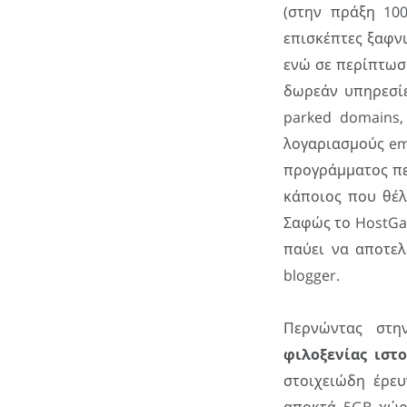
(στην πράξη 10
επισκέπτες ξαφνι
ενώ σε περίπτωση
δωρεάν υπηρεσίε
parked domains,
λογαριασμούς ema
προγράμματος πε
κάποιος που θέλ
Σαφώς το HostGa
παύει να αποτελ
blogger.
Περνώντας στη
φιλοξενίας ιστ
στοιχειώδη έρε