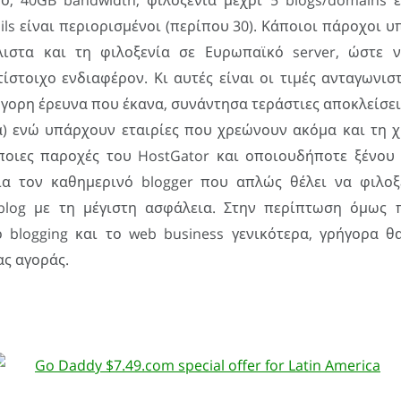
, 40GB bandwidth, φιλοξενία μέχρι 5 blogs/domains 
ls είναι περιορισμένοι (περίπου 30). Κάποιοι πάροχοι 
λιστα και τη φιλοξενία σε Ευρωπαϊκό server, ώστε 
ίστοιχο ενδιαφέρον. Κι αυτές είναι οι τιμές ανταγωνι
γορη έρευνα που έκανα, συνάντησα τεράστιες αποκλείσεις
) ενώ υπάρχουν εταιρίες που χρεώνουν ακόμα και τη χ
οιες παροχές του HostGator και οποιουδήποτε ξένο
για τον καθημερινό blogger που απλώς θέλει να φιλο
blog με τη μέγιστη ασφάλεια. Στην περίπτωση όμως π
ο blogging και το web business γενικότερα, γρήγορα θ
ας αγοράς.