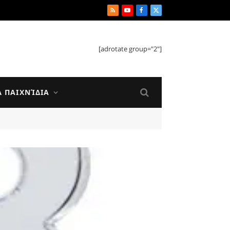
RSS
YouTube
Facebook
X
(Twitter)
[adrotate group="2"]
Ά ΠΑΙΧΝΊΔΙΑ