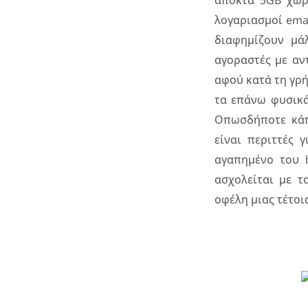
αποκτά 5GB χώρο
λογαριασμοί emai
διαφημίζουν μά
αγοραστές με αντ
αφού κατά τη γρή
τα επάνω φυσικά
Οπωσδήποτε κάπ
είναι περιττές 
αγαπημένο του 
ασχολείται με τ
οφέλη μιας τέτοι