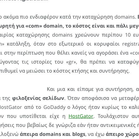
ο ακόμα πιο ενδιαφέρον κατά την καταχώρηση domains.
ρητή για «com» domain, το κόστος είναι και πάλι με
ταιρίας καταχώρησης domains χρεώνουν περίπου 10 ευ
» κατάληξη, όταν στο εξωτερικό οι κορυφαίοι registra
ι στην περίπτωση που θέλει κανείς να αγοράσει ένα «co
ύγοντας τις ιστορίες του «gr», θα πρέπει να καταφύγ
πιθυμεί να μειώσει το κόστος κτήσης και συντήρησης.
Και μια και είπαμε για συντήρηση,
α της
φιλοξενίας σελίδων
. Όταν αποφάσισα να μεταφέρ
HostGator από το GoDaddy ο λόγος ήταν κυρίως το καλύ
ν που υποτίθεται είχε η
HostGator
. Τουλάχιστον αυ
ήσεις που βεβαίως δε γνώριζα εάν ήταν αντικειμενικές ή
φιλοξενώ
άπειρα domains και blogs
, να έχω
άπειρο χώρο