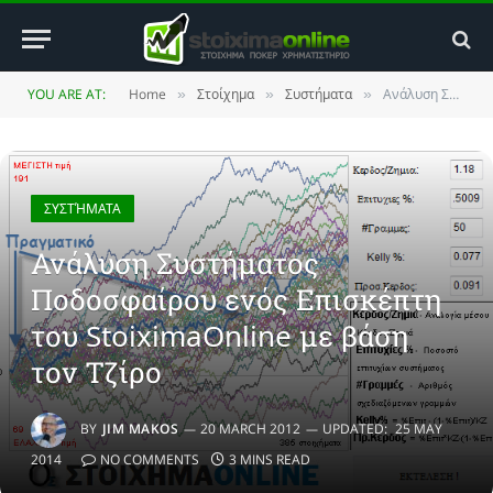
YOU ARE AT:
Home
Στοίχημα
Συστήματα
Ανάλυση Συστήματος Ποδοσφαίρου ενός Επισκέπτη του StoiximaOnline με βάση τον Τζίρο
»
»
»
ΣΥΣΤΉΜΑΤΑ
Ανάλυση Συστήματος
Ποδοσφαίρου ενός Επισκέπτη
του StoiximaOnline με βάση
τον Τζίρο
BY
JIM MAKOS
20 MARCH 2012
UPDATED:
25 MAY
2014
NO COMMENTS
3 MINS READ