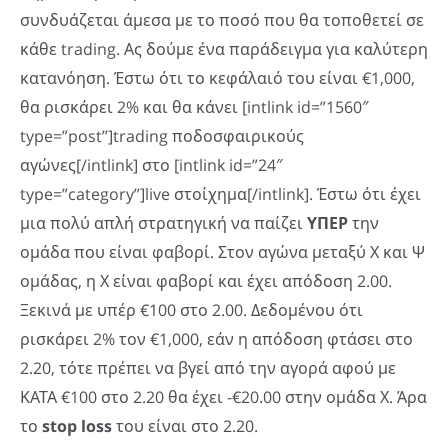
συνδυάζεται άμεσα με το ποσό που θα τοποθετεί σε
κάθε trading. Ας δούμε ένα παράδειγμα για καλύτερη
κατανόηση. Έστω ότι το κεφάλαιό του είναι €1,000,
θα ρισκάρει 2% και θα κάνει [intlink id=”1560″
type=”post”]trading ποδοσφαιρικούς
αγώνες[/intlink] στο [intlink id=”24″
type=”category”]live στοίχημα[/intlink]. Έστω ότι έχει
μια πολύ απλή στρατηγική να παίζει
ΥΠΕΡ
την
ομάδα που είναι φαβορί. Στον αγώνα μεταξύ Χ και Ψ
ομάδας, η Χ είναι φαβορί και έχει απόδοση 2.00.
Ξεκινά με υπέρ €100 στο 2.00. Δεδομένου ότι
ρισκάρει 2% τον €1,000, εάν η απόδοση φτάσει στο
2.20, τότε πρέπει να βγεί από την αγορά αφού με
ΚΑΤΑ €100 στο 2.20 θα έχει -€20.00 στην ομάδα Χ. Άρα
το
stop loss
του είναι στο 2.20.