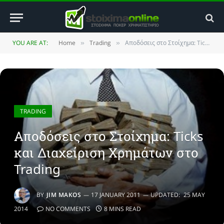
YOU ARE AT:
Home
Trading
Αποδόσεις στο Στοίχημα: Ticks και Διαχείριση Χρημάτων στο Trading
»
»
TRADING
Αποδόσεις στο Στοίχημα: Ticks
και Διαχείριση Χρημάτων στο
Trading
BY
JIM MAKOS
17 JANUARY 2011
UPDATED:
25 MAY
2014
NO COMMENTS
8 MINS READ