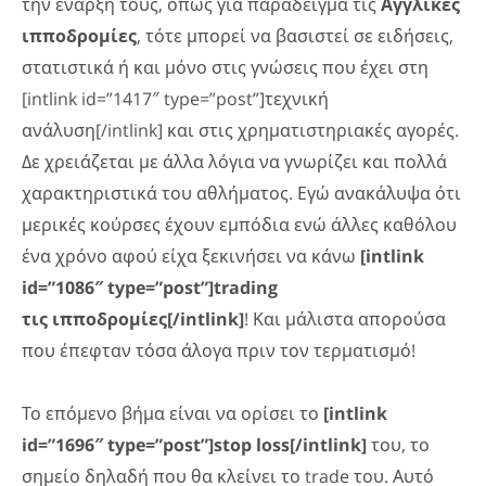
την έναρξή τους, όπως για παράδειγμα τις
Αγγλικές
ιπποδρομίες
, τότε μπορεί να βασιστεί σε ειδήσεις,
στατιστικά ή και μόνο στις γνώσεις που έχει στη
[intlink id=”1417″ type=”post”]τεχνική
ανάλυση[/intlink] και στις χρηματιστηριακές αγορές.
Δε χρειάζεται με άλλα λόγια να γνωρίζει και πολλά
χαρακτηριστικά του αθλήματος. Εγώ ανακάλυψα ότι
μερικές κούρσες έχουν εμπόδια ενώ άλλες καθόλου
ένα χρόνο αφού είχα ξεκινήσει να κάνω
[intlink
id=”1086″ type=”post”]trading
τις ιπποδρομίες[/intlink]
! Και μάλιστα απορούσα
που έπεφταν τόσα άλογα πριν τον τερματισμό!
Το επόμενο βήμα είναι να ορίσει το
[intlink
id=”1696″ type=”post”]stop loss[/intlink]
του, το
σημείο δηλαδή που θα κλείνει το trade του. Αυτό