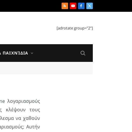
RSS
YouTube
Facebook
X
(Twitter)
[adrotate group="2"]
Ά ΠΑΙΧΝΊΔΙΑ
ine λογαριασμούς
ς κλέψουν τους
έλεσμα να χαθούν
αριασμούς; Αυτήν