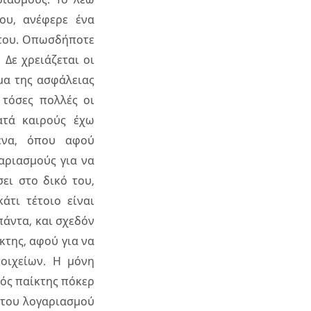
ου, ανέφερε ένα
 του. Οπωσδήποτε
Δε χρειάζεται οι
μα της ασφάλειας
τόσες πολλές οι
ατά καιρούς έχω
ένα, όπου αφού
αριασμούς για να
ει στο δικό του,
άτι τέτοιο είναι
πάντα, και σχεδόν
κτης, αφού για να
τοιχείων.
Η μόνη
ός παίκτης πόκερ
 του λογαριασμού