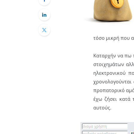
τόσο μικρή που α
Καταρχήν να πω π
στοιχημάτων αλλ
ηλεκτρονικού πο
χρονολογούνται 
προπατορικό αμάρ
έχω ζήσει κατά
αυτούς.