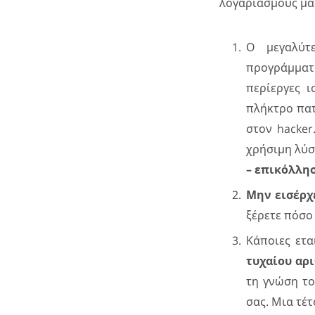
λογαριασμούς μας
Ο μεγαλύτ
προγράμματ
περίεργες 
πλήκτρο πατ
στον hacke
χρήσιμη λύσ
– επικόλλη
Μην εισέρχ
ξέρετε πόσο
Κάποιες ετα
τυχαίου αρ
τη γνώση το
σας. Μια τέτ