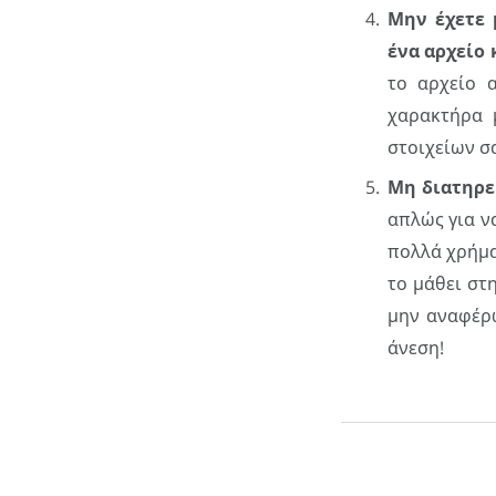
Μην έχετε 
ένα αρχείο 
το αρχείο 
χαρακτήρα 
στοιχείων σ
Μη διατηρε
απλώς για να
πολλά χρήμα
το μάθει στ
μην αναφέρω
άνεση!