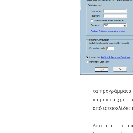
τα προγράμματα α
να μην τα χρησι
από ιστοσελίδες 
Από εκεί κι έ