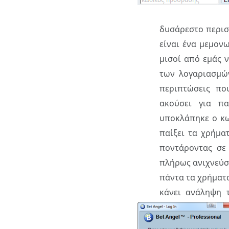
δυσάρεστο περισ
είναι ένα μεμον
μισοί από εμάς 
των λογαριασμώ
περιπτώσεις πο
ακούσει για π
υποκλάπηκε ο κω
παίξει τα χρήμα
ποντάροντας σε 
πλήρως ανιχνεύσι
πάντα τα χρήματα
κάνει ανάληψη 