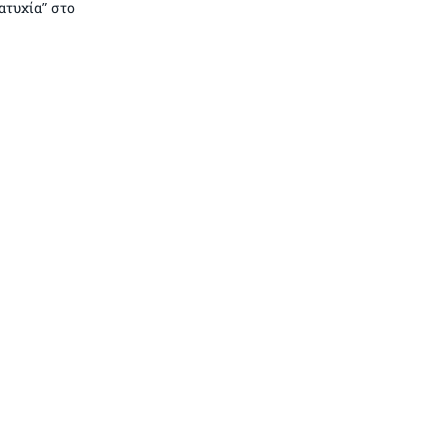
“ατυχία” στο