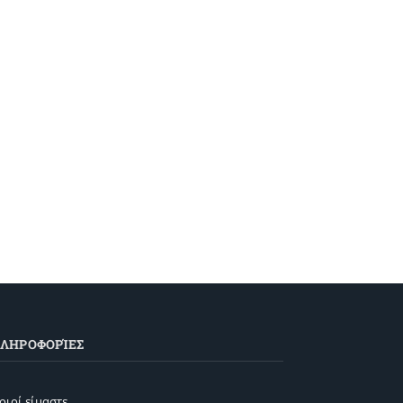
ΛΗΡΟΦΟΡΊΕΣ
οιοί είμαστε