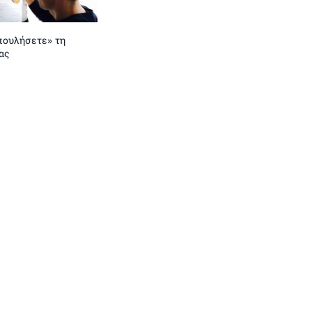
πουλήσετε» τη
ας