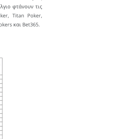
λγιο φτάνουν τις
er, Titan Poker,
okers και Bet365.