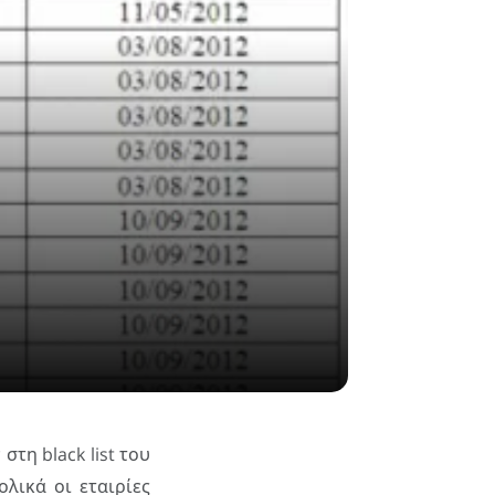
τη black list του
ολικά οι εταιρίες