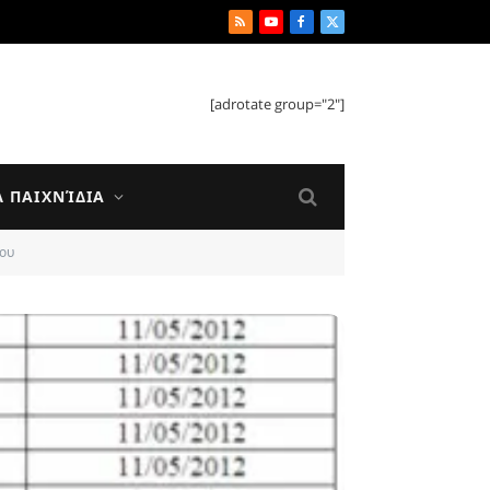
RSS
YouTube
Facebook
X
(Twitter)
[adrotate group="2"]
Ά ΠΑΙΧΝΊΔΙΑ
ίου