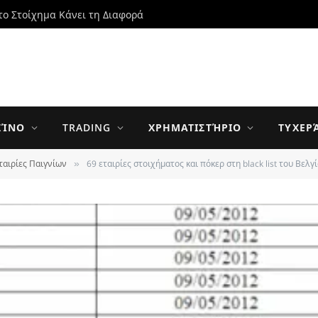
το Στοίχημα Κάνει τη Διαφορά
ΖΊΝΟ
TRADING
ΧΡΗΜΑΤΙΣΤΉΡΙΟ
ΤΥΧΕΡ
ταιρίες Παιγνίων
69 εταιρίες στοιχήματος και πόκερ στη black list του Βελγ
»