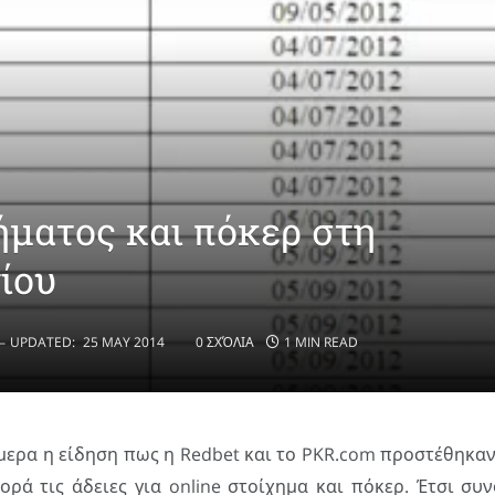
χήματος και πόκερ στη
γίου
UPDATED:
25 MAY 2014
0 ΣΧΌΛΙΑ
1 MIN READ
ρα η είδηση πως η Redbet και το PKR.com προστέθηκαν σ
ρά τις άδειες για online στοίχημα και πόκερ. Έτσι συν