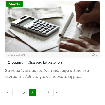
ΘΕΩΡΊΑ
9 AUGUST 2011
0
Στοίχημα, η Νέα σας Επιχείρηση
Θα νοικιάζατε αύριο ένα τριώροφο κτίριο στο
κέντρο της Αθήνας για να πουλάτε τη μια…
Previous
Next
1
2
3
4
5