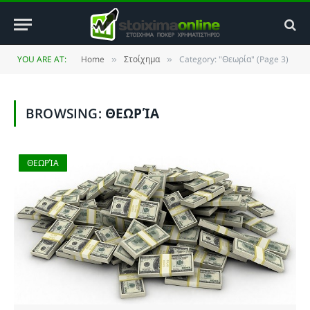
YOU ARE AT:
Home
Στοίχημα
Category: "Θεωρία" (Page 3)
»
»
BROWSING:
ΘΕΩΡΊΑ
ΘΕΩΡΊΑ