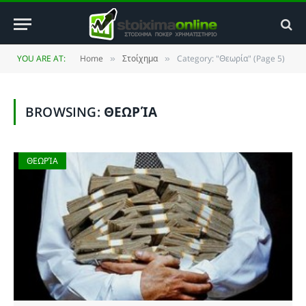
YOU ARE AT:
Home
Στοίχημα
Category: "Θεωρία" (Page 5)
»
»
BROWSING:
ΘΕΩΡΊΑ
ΘΕΩΡΊΑ