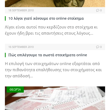
18 SEPTEMBER 2010
0
10 λόγοι γιατί χάνουμε στο online στοίχημα
Λίγοι είναι αυτοί που κερδίζουν στο στοίχημα κι
έχουν ήδη βρει τις απαντήσεις στους λόγους…
16 SEPTEMBER 2010
0
Πώς επιλέγουμε τα σωστά στοιχήματα online
Η επιλογή των στοιχημάτων online εξαρτάται από
την πιθανότητα επαλήθευσης του στοιχήματος και
την απόδοσή…
ΘΕΩΡΊΑ