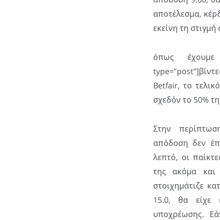
αποτέλεσμα, κέρ
εκείνη τη στιγμή 
όπως έχουμε 
type=”post”]βίντε
Betfair, το τελι
σχεδόν το 50% τη
Στην περίπτωσ
απόδοση δεν έπ
λεπτό, οι παίκτ
της ακόμα και 
στοιχημάτιζε κα
15.0, θα είχε
υποχρέωσης. Εά