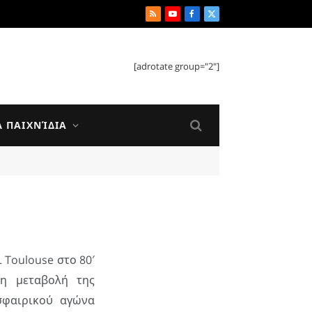
RSS
YouTube
Facebook
X
(Twitter)
[adrotate group="2"]
Ά ΠΑΙΧΝΊΔΙΑ
 Toulouse στο 80′
τη μεταβολή της
φαιρικού αγώνα