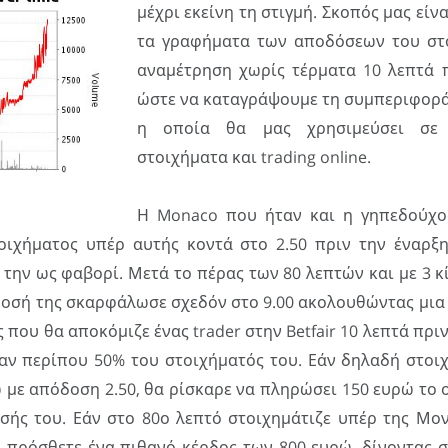
μέχρι εκείνη τη στιγμή. Σκοπός μας είν
τα γραφήματα των αποδόσεων του στο
αναμέτρηση χωρίς τέρματα 10 λεπτά π
ώστε να καταγράψουμε τη συμπεριφορ
η οποία θα μας χρησιμεύσει σε μ
στοιχήματα και trading online.
Η Monaco που ήταν και η γηπεδούχος
ιχήματος υπέρ αυτής κοντά στο 2.50 πριν την έναρξη
την ως φαβορί. Μετά το πέρας των 80 λεπτών και με 3 κί
δοσή της σκαρφάλωσε σχεδόν στο 9.00 ακολουθώντας μια
ς που θα αποκόμιζε ένας trader στην Betfair 10 λεπτά πρ
αν περίπου 50% του στοιχήματός του. Εάν δηλαδή στοιχ
με απόδοση 2.50, θα ρίσκαρε να πληρώσει 150 ευρώ το ο
σής του. Εάν στο 80ο λεπτό στοιχημάτιζε υπέρ της Μο
α πρόσθετε ένα πιθανό κέρδος των 800 ευρώ, δίνοντας σ