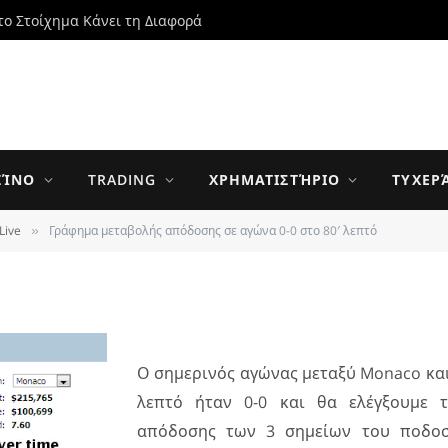
το Στοίχημα Κάνει τη Διαφορά
ής απόδοσης σε αγώνα
ΖΊΝΟ
TRADING
ΧΡΗΜΑΤΙΣΤΉΡΙΟ
ΤΥΧΕΡ
Live
Γράφημα μεταβολής απόδοσης σε αγώνα 0-0 στο 80′ λεπτό
»
UPDATED:
25 MAY 2014
0 ΣΧΌΛΙΑ
3 MINS READ
Ο σημερινός αγώνας μεταξύ Monaco και
λεπτό ήταν 0-0 και θα ελέγξουμε 
απόδοσης των 3 σημείων του ποδοσ