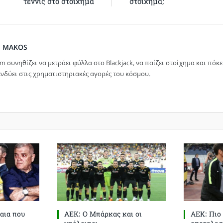
τέννις στο στοίχημα
στοίχημα;
M MAKOS
im συνηθίζει να μετράει φύλλα στο Blackjack, να παίζει στοίχημα και πόκε
νδύει στις χρηματιστηριακές αγορές του κόσμου.
αια που
ΑΕΚ: Ο Μπάρκας και οι
ΑΕΚ: Πιο 