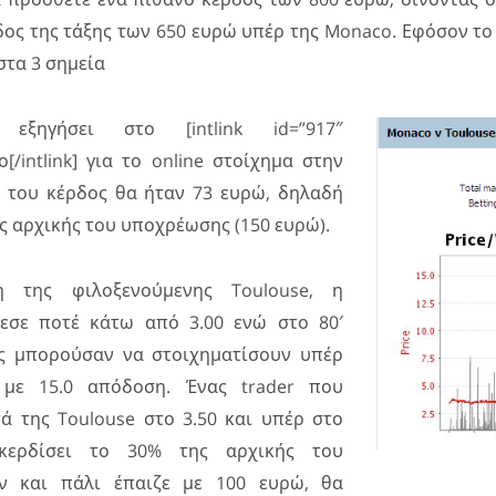
δος της τάξης των 650 ευρώ υπέρ της Monaco. Εφόσον το
στα 3 σημεία
εξηγήσει στο [intlink id=”917″
ο[/intlink] για το online στοίχημα στην
κό του κέρδος θα ήταν 73 ευρώ, δηλαδή
ς αρχικής του υποχρέωσης (150 ευρώ).
η της φιλοξενούμενης Toulouse, η
εσε ποτέ κάτω από 3.00 ενώ στο 80′
ες μπορούσαν να στοιχηματίσουν υπέρ
με 15.0 απόδοση. Ένας trader που
τά της Toulouse στο 3.50 και υπέρ στο
 κερδίσει το 30% της αρχικής του
ν και πάλι έπαιζε με 100 ευρώ, θα