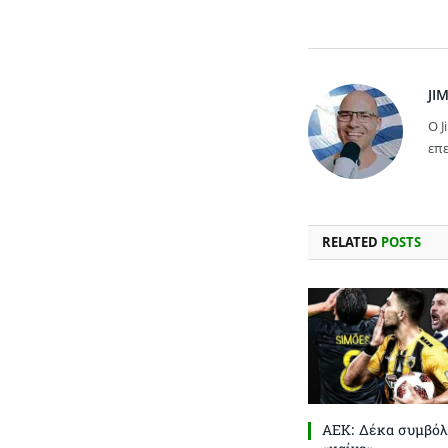
JI
Ο J
επε
RELATED
POSTS
ΑΕΚ: Δέκα συμβόλ