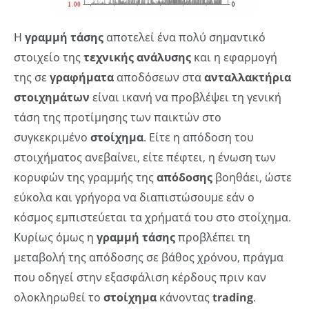
Η
γραμμή τάσης
αποτελεί ένα πολύ σημαντικό
στοιχείο της
τεχνικής ανάλυσης
και η εφαρμογή
της σε
γραφήματα
αποδόσεων στα
ανταλλακτήρια
στοιχημάτων
είναι ικανή να προβλέψει τη γενική
τάση της προτίμησης των παικτών στο
συγκεκριμένο
στοίχημα
. Είτε η απόδοση του
στοιχήματος ανεβαίνει, είτε πέφτει, η ένωση των
κορυφών της γραμμής της
απόδοσης
βοηθάει, ώστε
εύκολα και γρήγορα να διαπιστώσουμε εάν ο
κόσμος εμπιστεύεται τα χρήματά του στο στοίχημα.
Κυρίως όμως η
γραμμή τάσης
προβλέπει τη
μεταβολή της απόδοσης σε βάθος χρόνου, πράγμα
που οδηγεί στην εξασφάλιση κέρδους πριν καν
ολοκληρωθεί το
στοίχημα
κάνοντας
trading
.