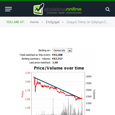
Στοιχήματος
BY
JIM MAKOS
16 OCTOBER 2010
UPDATED:
25 MAY
YOU ARE AT:
Home
Στοίχημα
Γραμμή Τάσης σε Γράφημα Στοιχήματος
»
»
2014
NO COMMENTS
3 MINS READ