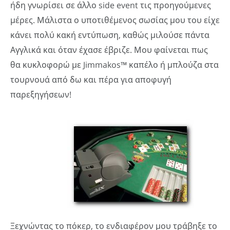
ήδη γνωρίσει σε άλλο side event τις προηγούμενες
μέρες. Μάλιστα ο υποτιθέμενος σωσίας μου του είχε
κάνει πολύ κακή εντύπωση, καθώς μιλούσε πάντα
Αγγλικά και όταν έχασε έβριζε. Μου φαίνεται πως
θα κυκλοφορώ με Jimmakos™ καπέλο ή μπλούζα στα
τουρνουά από δω και πέρα για αποφυγή
παρεξηγήσεων!
Ξεχνώντας το πόκερ, το ενδιαφέρον μου τράβηξε το