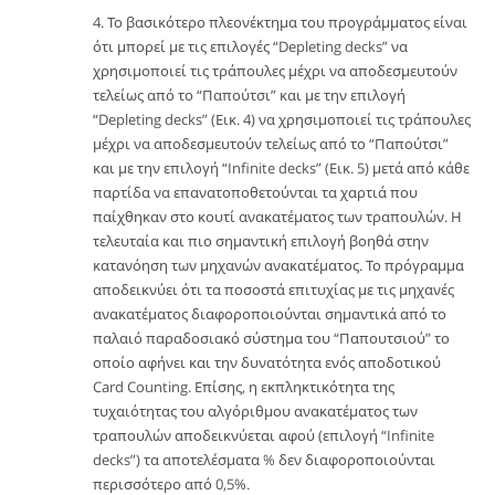
4. Το βασικότερο πλεονέκτημα του προγράμματος είναι
ότι μπορεί με τις επιλογές “Depleting decks” να
χρησιμοποιεί τις τράπουλες μέχρι να αποδεσμευτούν
τελείως από το “Παπούτσι” και με την επιλογή
“Depleting decks” (Εικ. 4) να χρησιμοποιεί τις τράπουλες
μέχρι να αποδεσμευτούν τελείως από το “Παπούτσι”
και με την επιλογή “Infinite decks” (Εικ. 5) μετά από κάθε
παρτίδα να επανατοποθετούνται τα χαρτιά που
παίχθηκαν στο κουτί ανακατέματος των τραπουλών. Η
τελευταία και πιο σημαντική επιλογή βοηθά στην
κατανόηση των μηχανών ανακατέματος. Το πρόγραμμα
αποδεικνύει ότι τα ποσοστά επιτυχίας με τις μηχανές
ανακατέματος διαφοροποιούνται σημαντικά από το
παλαιό παραδοσιακό σύστημα του “Παπουτσιού” το
οποίο αφήνει και την δυνατότητα ενός αποδοτικού
Card Counting. Επίσης, η εκπληκτικότητα της
τυχαιότητας του αλγόριθμου ανακατέματος των
τραπουλών αποδεικνύεται αφού (επιλογή “Infinite
decks”) τα αποτελέσματα % δεν διαφοροποιούνται
περισσότερο από 0,5%.