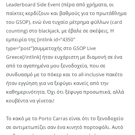
Leaderboard Side Event (πέρα από χρήματα, οι
παίκτες κερδίζουν και βαθμούς για το πρωτάθλημα
του GSOP), ενώ ένα τυχαίο μέτρημα φύλλων (card
counting) στο blackjack, με έβαλε σε σκέψεις. Η
εμπειρία της [intlink id=”4350″
type=”post”]συμμετοχής στο GSOP Live
Greece[/intlink] ήταν ευχάριστη με διαμονή σε ένα
από τα αγαπημένα μου ξενοδοχεία, που σε
συνδυασμό με το πόκερ και το all-inclusive πακέτο
ήταν εγγύηση για να ξεφύγει κανείς από την
καθημερινότητα. Όχι ότι ξέφυγα προσωπικά, αλλά
κουβέντα να γίνεται!
Το κακό με το Porto Carras είναι ότι το ξενοδοχείο
σε αντιμετωπίζει σαν ένα κινητό πορτοφόλι. Αυτό