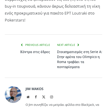
buy-in τουρνουά, κάνουν άκρως δελεαστική τη νίκη
ενός προκριματικού για πακέτο EPT Loutraki στο
Pokerstars!
PREVIOUS ARTICLE
NEXT ARTICLE
Κόντρα στις έδρες
Στοιχηματισμός στη Serie A:
Στην αρένα του Olimpico η
Roma τραβάει τα
πονταρίσματα
JIM MAKOS
Website
Facebook
X
Instagram
(Twitter)
Ο Jim συνηθίζει να μετράει φύλλα στο Blackjack, να