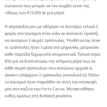
(variance) που μπορεί να του συμβεί είναι της
τάξεως των €15,000 σε μια μέρα!
Η απροσεξία μου με οδήγησε να ποντάρω τελικά 5
φορές στο blackjack όταν είδα σε απέναντι τραπέζι
να ανοίγουν 3 σειρές τράπουλες. Υποθέτοντας όταν
οι τράπουλες ήταν 3 μέσα στο μηχανάκι, μετρούσα
κάθε παρτίδα ξεχωριστά υπομονετικά. Τελικά πήρα
€50 για να διαπιστώσω την επόμενη μέρα πως σε
κάθε σειρά τραπουλών που ανοίγουν αρχικά οι
dealers υπάρχουν 2 τράπουλες (συνολικά 6)! Πλέον
το blackjack ήταν παρελθόν σε αυτή την επίσκεψή
μου στο καζίνο του Porto Carras. Μετακινήθηκα
ευθύς αμέσως στη διπλανή ρουλέτα.