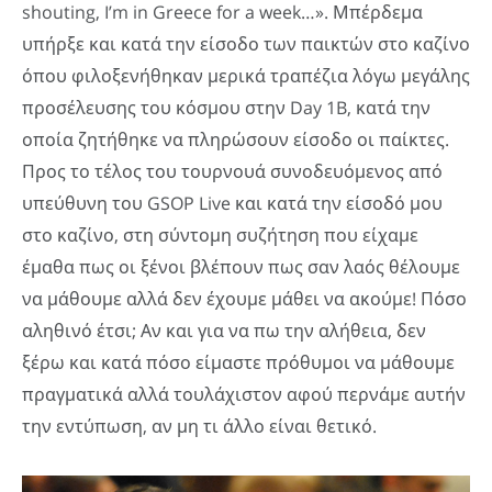
shouting, I’m in Greece for a week…». Μπέρδεμα
υπήρξε και κατά την είσοδο των παικτών στο καζίνο
όπου φιλοξενήθηκαν μερικά τραπέζια λόγω μεγάλης
προσέλευσης του κόσμου στην Day 1B, κατά την
οποία ζητήθηκε να πληρώσουν είσοδο οι παίκτες.
Προς το τέλος του τουρνουά συνοδευόμενος από
υπεύθυνη του GSOP Live και κατά την είσοδό μου
στο καζίνο, στη σύντομη συζήτηση που είχαμε
έμαθα πως οι ξένοι βλέπουν πως σαν λαός θέλουμε
να μάθουμε αλλά δεν έχουμε μάθει να ακούμε! Πόσο
αληθινό έτσι; Αν και για να πω την αλήθεια, δεν
ξέρω και κατά πόσο είμαστε πρόθυμοι να μάθουμε
πραγματικά αλλά τουλάχιστον αφού περνάμε αυτήν
την εντύπωση, αν μη τι άλλο είναι θετικό.