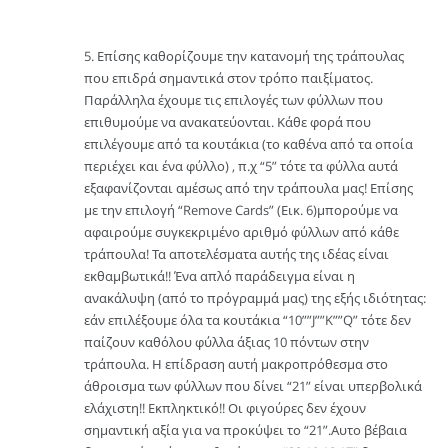
5. Επίσης καθορίζουμε την κατανομή της τράπουλας
που επιδρά σημαντικά στον τρόπο παιξίματος.
Παράλληλα έχουμε τις επιλογές των φύλλων που
επιθυμούμε να ανακατεύονται. Κάθε φορά που
επιλέγουμε από τα κουτάκια (το καθένα από τα οποία
περιέχει και ένα φύλλο) , π.χ “5” τότε τα φύλλα αυτά
εξαφανίζονται αμέσως από την τράπουλα μας! Επίσης
με την επιλογή “Remove Cards” (Εικ. 6)μπορούμε να
αφαιρούμε συγκεκριμένο αριθμό φύλλων από κάθε
τράπουλα! Τα αποτελέσματα αυτής της ιδέας είναι
εκθαμβωτικά!! Ένα απλό παράδειγμα είναι η
ανακάλυψη (από το πρόγραμμά μας) της εξής ιδιότητας:
εάν επιλέξουμε όλα τα κουτάκια “10””J””K””Q” τότε δεν
παίζουν καθόλου φύλλα άξιας 10 πόντων στην
τράπουλα. Η επίδραση αυτή μακροπρόθεσμα στο
άθροισμα των φύλλων που δίνει “21” είναι υπερβολικά
ελάχιστη!! Εκπληκτικό!! Οι φιγούρες δεν έχουν
σημαντική αξία για να προκύψει το “21”.Αυτο βέβαια