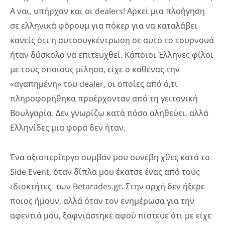
Α ναι, υπήρχαν και οι dealers! Αρκεί μια πλοήγηση
σε ελληνικά φόρουμ για πόκερ για να καταλάβει
κανείς ότι η αυτοσυγκέντρωση σε αυτό το τουρνουά
ήταν δύσκολο να επιτευχθεί. Κάποιοι Έλληνες φίλοι
με τους οποίους μίλησα, είχε ο καθένας την
«αγαπημένη» του dealer, οι οποίες από ό,τι
πληροφορήθηκα προέρχονταν από τη γειτονική
Βουλγαρία. Δεν γνωρίζω κατά πόσο αληθεύει, αλλά
Ελληνίδες μια φορά δεν ήταν.
Ένα αξιοπερίεργο συμβάν μου συνέβη χθες κατά το
Side Event, όταν δίπλα μου έκατσε ένας από τους
ιδιοκτήτες των Betarades.gr. Στην αρχή δεν ήξερε
ποιος ήμουν, αλλά όταν τον ενημέρωσα για την
αφεντιά μου, ξαφνιάστηκε αφού πίστευε ότι με είχε