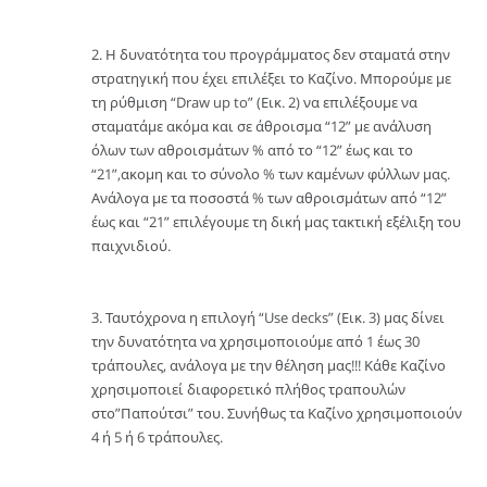
2. Η δυνατότητα του προγράμματος δεν σταματά στην
στρατηγική που έχει επιλέξει το Καζίνο. Μπορούμε με
τη ρύθμιση “Draw up to” (Εικ. 2) να επιλέξουμε να
σταματάμε ακόμα και σε άθροισμα “12” με ανάλυση
όλων των αθροισμάτων % από το “12” έως και το
“21”,ακομη και το σύνολο % των καμένων φύλλων μας.
Ανάλογα με τα ποσοστά % των αθροισμάτων από “12”
έως και “21” επιλέγουμε τη δική μας τακτική εξέλιξη του
παιχνιδιού.
3. Ταυτόχρονα η επιλογή “Use decks” (Εικ. 3) μας δίνει
την δυνατότητα να χρησιμοποιούμε από 1 έως 30
τράπουλες, ανάλογα με την θέληση μας!!! Κάθε Καζίνο
χρησιμοποιεί διαφορετικό πλήθος τραπουλών
στο”Παπούτσι” του. Συνήθως τα Καζίνο χρησιμοποιούν
4 ή 5 ή 6 τράπουλες.