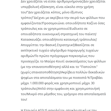
Δεν χρειάζεται να είσαι αριθμομνήμονας!Δεν χρειάζεται
υπερβολική εξάσκηση, είναι εύκολο στην χρήση
του!”Δεν χρειάζεται κόπος, μόνο έξυπνος
τρόπος!”Δείχνει με ακρίβεια την σειρά των φύλλων που
εμφανίζονται!Προσομοιώνει οποιοδήποτε Καζίνο όσες
τράπουλες και αν χρησιμοποιεί!Ευέλικτο σε
οποιαδήποτε οικονομική στρατηγική του παίκτη!
Κατασκευάζει οποιαδήποτε κατανομή τράπουλας!
Απορρίπτει την Βασική Στρατηγική!Βασίζεται σε
εκπληκτικό τυχαίο αλγόριθμο παραγωγής τυχαίων
αριθμών!Το πρώτο πρόγραμμα παγκοσμίως που
προσεγγίζει το Μαύρο Κουτί ανακατέματος των φύλλων
(με την επανατοποθέτηση) αλλά και το “Παπούτσι”
(χωρίς επανατοποθέτηση)!Ακρίβεια πολλών δεκαδικών
ψηφίων στα αποτελέσματα του με ποσοστά %!Τραβάει
μέχρι 1.000.000 φορές και χρησιμοποιεί μέχρι 30
τράπουλες!Απλό στην εμφάνιση και χρησιμοποιήσή
του!Μικρό στο μέγεθος του, γρήγορο στα αποτελεσματά
του!
Η Εταιρεία ASSUS ασχολείται αποκλειστικά με την