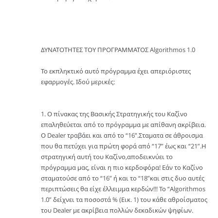
ΔΥΝΑΤΟΤΗΤΕΣ ΤΟΥ ΠΡΟΓΡΑΜΜΑΤΟΣ Algorithmos 1.0
Το εκπληκτικό αυτό πρόγραμμα έχει απεριόριστες
εφαρμογές. Ιδού μερικές:
1. Ο πίνακας της Βασικής Στρατηγικής του Καζίνο
επαληθεύεται από το πρόγραμμα με απίθανη ακρίβεια.
Ο Dealer τραβάει και από το “16”.Σταματα σε άθροισμα
που θα πετύχει για πρώτη φορά από “17” έως και “21”.Η
στρατηγική αυτή του Καζίνο,αποδεικνύει το
πρόγραμμα μας, είναι η πιο κερδοφόρα! Εάν το Καζίνο
σταματούσε από το “16” ή και το “18”και στις δυο αυτές
περιπτώσεις θα είχε έλλειμμα κερδών!!! Το “Αlgorithmos
1.0” δείχνει τα ποσοστά % (Εικ. 1) του κάθε αθροίσματος
του Dealer με ακρίβεια πολλών δεκαδικών ψηφίων.