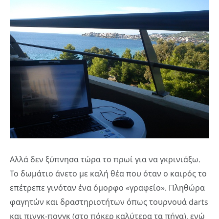
Αλλά δεν ξύπνησα τώρα το πρωί για να γκρινιάξω.
Το δωμάτιο άνετο με καλή θέα που όταν ο καιρός το
επέτρεπε γινόταν ένα όμορφο «γραφείο». Πληθώρα
φαγητών και δραστηριοτήτων όπως τουρνουά darts
και πινγκ-πονγκ (στο πόκερ καλύτερα τα πήγα), ενώ