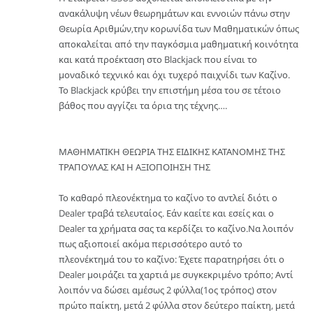
ανακάλυψη νέων θεωρημάτων και εννοιών πάνω στην
Θεωρία Αριθμών,την κορωνίδα των Μαθηματικών όπως
αποκαλείται από την παγκόσμια μαθηματική κοινότητα
και κατά προέκταση στο Blackjack που είναι το
μοναδικό τεχνικό και όχι τυχερό παιχνίδι των Καζίνο.
Το Blackjack κρύβει την επιστήμη μέσα του σε τέτοιο
βάθος που αγγίζει τα όρια της τέχνης….
ΜΑΘΗΜΑΤΙΚΗ ΘΕΩΡΙΑ ΤΗΣ ΕΙΔΙΚΗΣ ΚΑΤΑΝΟΜΗΣ ΤΗΣ
ΤΡΑΠΟΥΛΑΣ ΚΑΙ Η ΑΞΙΟΠΟΙΗΣΗ ΤΗΣ
Το καθαρό πλεονέκτημα το καζίνο το αντλεί διότι ο
Dealer τραβά τελευταίος. Εάν καείτε και εσείς και ο
Dealer τα χρήματα σας τα κερδίζει το καζίνο.Να λοιπόν
πως αξιοποιεί ακόμα περισσότερο αυτό το
πλεονέκτημά του το καζίνο: Έχετε παρατηρήσει ότι ο
Dealer μοιράζει τα χαρτιά με συγκεκριμένο τρόπο; Αντί
λοιπόν να δώσει αμέσως 2 φύλλα(1ος τρόπος) στον
πρώτο παίκτη, μετά 2 φύλλα στον δεύτερο παίκτη, μετά