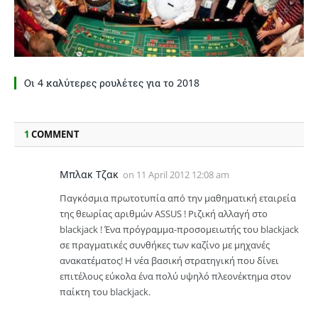
Οι 4 καλύτερες ρουλέτες για το 2018
1
COMMENT
Μπλακ Τζακ
on
11 April 2012 12:08 am
Παγκόσμια πρωτοτυπία απó την μαθηματική εταιρεία
της θεωρίας αριθμών ASSUS ! Ριζική αλλαγή στο
blackjack ! Ένα πρόγραμμα-προσομειωτής του blackjack
σε πραγματικές συνθήκες των καζίνο με μηχανές
ανακατέματος! Η νέα βασική στρατηγική που δίνει
επιτέλους εύκολα ένα πολύ υψηλό πλεονέκτημα στον
παίκτη του blackjack.