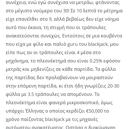
συνέχεια, ενώ εγώ συνέχισα να μετράω, φτάνοντας
στο μέγιστο νούμερο του 30! Σε 10 λεπτά το μέτρημα
είχε επανέλθει στο 9, αλλά βεβαίως δεν είχε νόημα
αυτό που έκανα, τη στιγμή που οι τράπουλες
ανακατεύονται συνεχώς. Εντούτοις σε μια κουβέντα
που είχα με φίλο και παλιό guru του blackjack, μου
είπε πως αν οι τράπουλες είναι 4 μέσα στο
μηχάνημα, το πλεονέκτημά σου είναι 0.25% εφόσον
μετράς και μηδενίζεις σε κάθε παρτίδα. Τα φύλλα
της παρτίδας δεν προλαβαίνουν να μοιραστούν
στην επόμενη παρτίδα, κι έτσι ήδη γνωρίζεις 20-30
φύλλα με 3.5 τράπουλες να απομένουν. Το
πλεονέκτημα είναι φανερά μικροσκοπικό, όμως
υπάρχει Έλληνας ο οποίος κερδίζει €50,000 το
χρόνο παίζοντας blackjack με τις μηχανές
αυτόματου ανακατέματος. Ωστόσο η διακύμανση