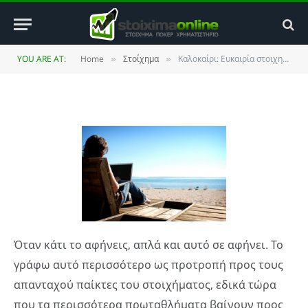
όχι;
BY
HYBRID TRADER
17 MAY 2011
UPDATED:
27
YOU ARE AT:
Home
Στοίχημα
Καλοκαίρι: Ευκαιρία στοιχηματικής ξεκούρασης ή όχι;
»
»
NOVEMBER 2013
NO COMMENTS
3 MINS READ
Όταν κάτι το αφήνεις, απλά και αυτό σε αφήνει. Το
γράφω αυτό περισσότερο ως προτροπή προς τους
απανταχού παίκτες του στοιχήματος, εδικά τώρα
που τα περισσότερα πρωταθλήματα βαίνουν προς