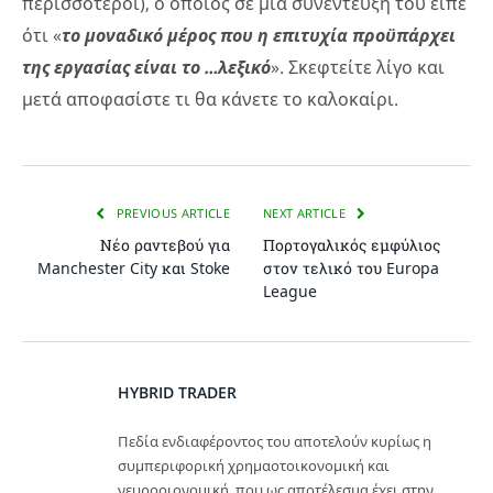
περισσότεροι), ο οποίος σε μια συνέντευξη του είπε
ότι «
το μοναδικό μέρος που η επιτυχία προϋπάρχει
της εργασίας είναι το …λεξικό
». Σκεφτείτε λίγο και
μετά αποφασίστε τι θα κάνετε το καλοκαίρι.
PREVIOUS ARTICLE
NEXT ARTICLE
Νέο ραντεβού για
Πορτογαλικός εμφύλιος
Manchester City και Stoke
στον τελικό του Europa
League
HYBRID TRADER
Πεδία ενδιαφέροντος του αποτελούν κυρίως η
συμπεριφορική χρημαοτοικονομική και
νευροοιονομική, που ως αποτέλεσμα έχει στην