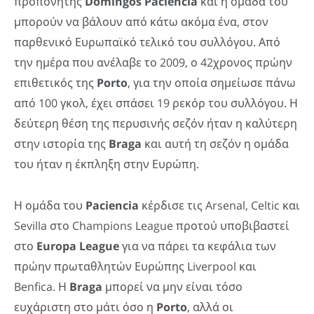
προπονητής
Domingos
Paciencia
και η ομάδα του
μπορούν να βάλουν από κάτω ακόμα ένα, στον
παρθενικό Ευρωπαϊκό τελικό του συλλόγου. Από
την ημέρα που ανέλαβε το 2009, ο 42χρονος πρώην
επιθετικός της
Porto
, για την οποία σημείωσε πάνω
από 100 γκολ, έχει σπάσει 19 ρεκόρ του συλλόγου. Η
δεύτερη θέση της περυσινής σεζόν ήταν η καλύτερη
στην ιστορία της
Braga
και αυτή τη σεζόν η ομάδα
του ήταν η έκπληξη στην Ευρώπη.
Η ομάδα του
Paciencia
κέρδισε τις Arsenal, Celtic και
Sevilla στο Champions League προτού υποβιβαστεί
στο
Europa
League
για να πάρει τα κεφάλια των
πρώην πρωταθλητών Ευρώπης Liverpool και
Benfica. Η
Braga
μπορεί να μην είναι τόσο
ευχάριστη στο μάτι όσο η
Porto
, αλλά οι