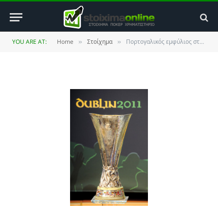
τελικό του Europa League
BY
ΚΏΣΤΑΣ ΒΡΟΥΛΉΣ
18 MAY 2011
UPDATED:
4
YOU ARE AT:
Home
Στοίχημα
Πορτογαλικός εμφύλιος στον τελικό του Europa League
»
»
JANUARY 2014
NO COMMENTS
4 MINS READ