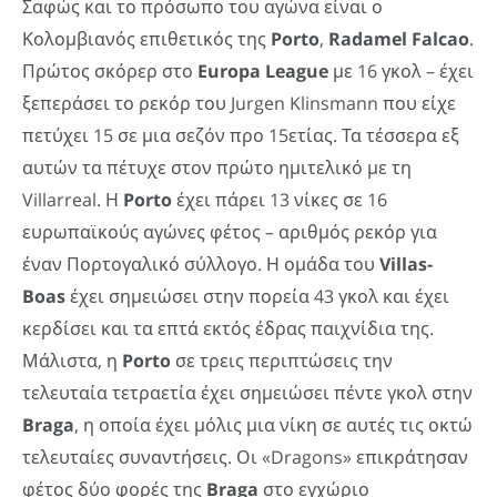
Σαφώς και το πρόσωπο του αγώνα είναι ο
Κολομβιανός επιθετικός της
Porto
,
Radamel
Falcao
.
Πρώτος σκόρερ στο
Europa
League
με 16 γκολ – έχει
ξεπεράσει το ρεκόρ του Jurgen Klinsmann που είχε
πετύχει 15 σε μια σεζόν προ 15ετίας. Τα τέσσερα εξ
αυτών τα πέτυχε στον πρώτο ημιτελικό με τη
Villarreal. Η
Porto
έχει πάρει 13 νίκες σε 16
ευρωπαϊκούς αγώνες φέτος – αριθμός ρεκόρ για
έναν Πορτογαλικό σύλλογο. Η ομάδα του
Villas-
Boas
έχει σημειώσει στην πορεία 43 γκολ και έχει
κερδίσει και τα επτά εκτός έδρας παιχνίδια της.
Μάλιστα, η
Porto
σε τρεις περιπτώσεις την
τελευταία τετραετία έχει σημειώσει πέντε γκολ στην
Braga
, η οποία έχει μόλις μια νίκη σε αυτές τις οκτώ
τελευταίες συναντήσεις. Οι «Dragons» επικράτησαν
φέτος δύο φορές της
Braga
στο εγχώριο