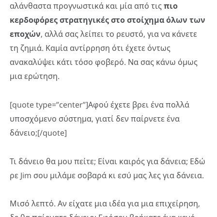
αλάνθαστα προγνωστικά και μία από τις
πιο
κερδοφόρες στρατηγικές στο στοίχημα όλων των
εποχών
, αλλά σας λείπει το ρευστό, για να κάνετε
τη ζημιά. Καμία αντίρρηση ότι έχετε όντως
ανακαλύψει κάτι τόσο φοβερό. Να σας κάνω όμως
μια ερώτηση.
[quote type=”center”]Αφού έχετε βρει ένα πολλά
υποσχόμενο σύστημα, γιατί δεν παίρνετε ένα
δάνειο;[/quote]
Τι δάνειο θα μου πείτε; Είναι καιρός για δάνεια; Εδώ
ρε Jim σου μιλάμε σοβαρά κι εσύ μας λες για δάνεια.
Μισό λεπτό. Αν είχατε μια ιδέα για μια επιχείρηση,