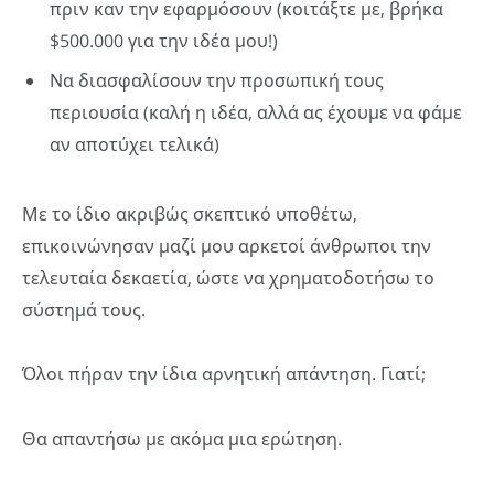
πριν καν την εφαρμόσουν (κοιτάξτε με, βρήκα
$500.000 για την ιδέα μου!)
Να διασφαλίσουν την προσωπική τους
περιουσία (καλή η ιδέα, αλλά ας έχουμε να φάμε
αν αποτύχει τελικά)
Με το ίδιο ακριβώς σκεπτικό υποθέτω,
επικοινώνησαν μαζί μου αρκετοί άνθρωποι την
τελευταία δεκαετία, ώστε να χρηματοδοτήσω το
σύστημά τους.
Όλοι πήραν την ίδια αρνητική απάντηση. Γιατί;
Θα απαντήσω με ακόμα μια ερώτηση.