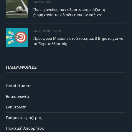
14 MAY 2023
Πώς η άνοδος των eSports επηρεάζει τη
βιομηχανία των διαδικτυακών καζίνο;
14 OCTOBER 2020
Προσφορά Missions στο Στοίχημα: 3 Βήματα για να
τα Εκμεταλλευτείς
ΠΛΗΡΟΦΟΡΊΕΣ
Ποιοί είμαστε
Επικοινωνία
Ενημέρωση
Γράφοντας μαζί μας
Πολιτική Απορρήτου