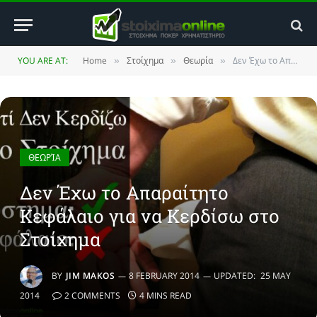
YOU ARE AT:
Home
Στοίχημα
Θεωρία
Δεν Έχω το Απαραίτητο Κεφάλαιο για να Κερδίσω στο Στοίχημα
»
»
»
ΘΕΩΡΊΑ
Δεν Έχω το Απαραίτητο
Κεφάλαιο για να Κερδίσω στο
Στοίχημα
BY
JIM MAKOS
8 FEBRUARY 2014
UPDATED:
25 MAY
2014
2 COMMENTS
4 MINS READ