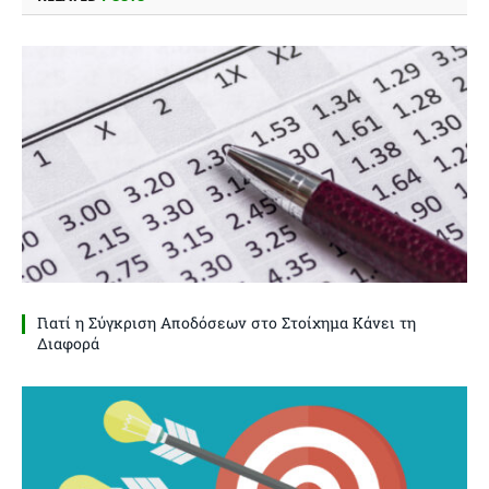
Γιατί η Σύγκριση Αποδόσεων στο Στοίχημα Κάνει τη
Διαφορά