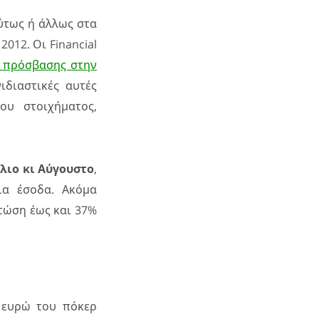
ούτως ή άλλως στα
012. Οι Financial
 πρόσβασης στην
ιδιαστικές αυτές
ου στοιχήματος,
λιο κι Αύγουστο
,
ια έσοδα. Ακόμα
τώση έως και 37%
. ευρώ του πόκερ