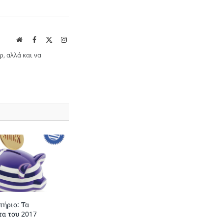
Website
Facebook
X
Instagram
(Twitter)
ρ, αλλά και να
τήριο: Τα
τα του 2017