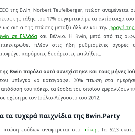
EO της Bwin, Norbert Teufelberger, πτώση αναμένεται 
έτος της τάξης του 17% συγκριτικά με τα αντίστοιχα του 2
 ως αίτια της πτώσης μεταξύ άλλων και την
φραγή της
Bwin σε Ελλάδα
και Βέλγιο. Η Bwin, μετά από τις αιφν
ι επικεντρωθεί πλέον στις ήδη ρυθμισμένες αγορές τ
αποφύγει παρόμοιες δυσάρεστες εκπλήξεις.
της Bwin παρόλα αυτά συνεχίστηκε και τους μήνες Ιού
 του μπίνγκο να καταγράφει 20% πτώση στα ημερήσ
η απόδοση του πόκερ, τα έσοδα του οποίου εμφανίζουν π
 σε σχέση με τον Ιούλιο-Αύγουστο του 2012.
α τα τυχερά παιχνίδια της Bwin.Party
η πτώση εσόδων αναφέρεται στο
πόκερ
. Τα 62,3 εκατ