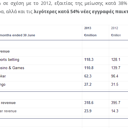
 σε σχέση με το 2012, εξαιτίας της μείωσης κατά 38
α, αλλά και τις
λιγότερες κατά 54% νέες εγγραφές παι