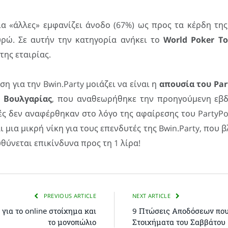
α «άλλες» εμφανίζει άνοδο (67%) ως προς τα κέρδη της
ευρώ. Σε αυτήν την κατηγορία ανήκει το
World Poker To
ης εταιρίας.
ση για την Bwin.Party μοιάζει να είναι η
απουσία του Pa
ης Βουλγαρίας
, που αναθεωρήθηκε την προηγούμενη εβδ
ς δεν αναφέρθηκαν στο λόγο της αφαίρεσης του PartyPo
ι μια μικρή νίκη για τους επενδυτές της Bwin.Party, που 
υθύνεται επικίνδυνα προς τη 1 λίρα!
PREVIOUS ARTICLE
NEXT ARTICLE
ια το online στοίχημα και
9 Πτώσεις Αποδόσεων που
το μονοπώλιο
Στοιχήματα του Σαββάτου