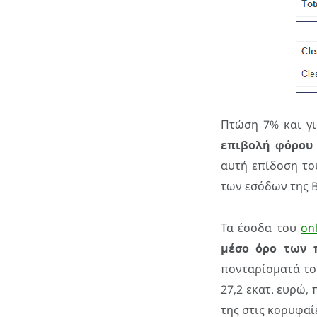
Πτώση 7% και γι
επιβολή φόρου 
αυτή επίδοση του
των εσόδων της B
Τα έσοδα του
on
μέσο όρο των 
πονταρίσματά το
27,2 εκατ. ευρώ,
της στις κορυφαί