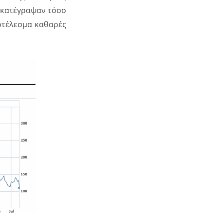
η κατέγραψαν τόσο
ποτέλεσμα καθαρές