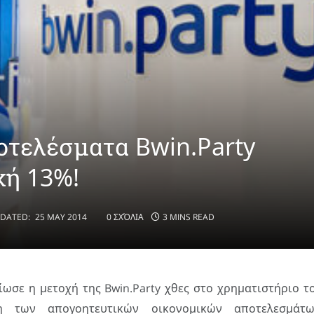
οτελέσματα Bwin.Party
χή 13%!
DATED:
25 MAY 2014
0 ΣΧΌΛΙΑ
3 MINS READ
ωσε η μετοχή της Bwin.Party χθες στο χρηματιστήριο τ
η των απογοητευτικών οικονομικών αποτελεσμάτω