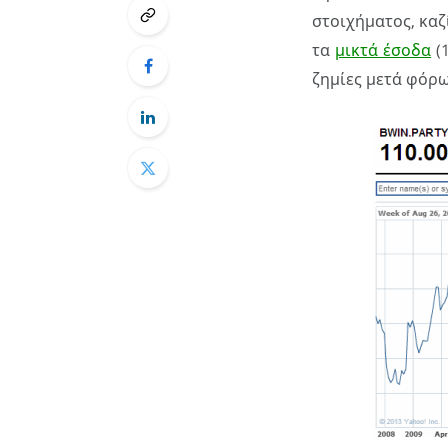
στοιχήματος, καζ
τα
μικτά έσοδα
(1
ζημίες μετά φόρων