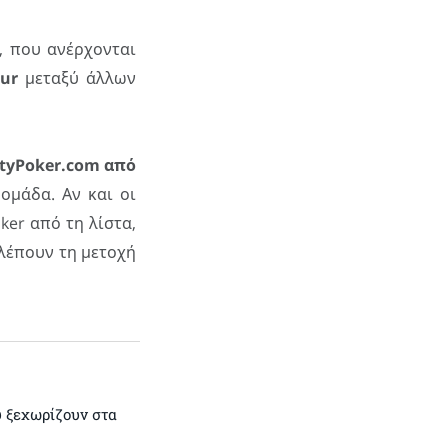
, που ανέρχονται
ur
μεταξύ άλλων
rtyPoker.com από
ομάδα. Αν και οι
ker από τη λίστα,
βλέπουν τη μετοχή
 ξεχωρίζουν στα