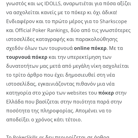
γνωστός και ως IDOLLS, αναρωτιέται για πόσα αξίζει
να ασχολείται κανείς με το πόκερ κι όχι άδικα!
Ενδιαφέρον και το πρώτο μέρος για το Sharkscope
και Official Poker Rankings, δύο από τις γνωστότερες
ιστοσελίδες καταγραφής και παρακολούθησης
σχεδόν όλων των τουρνουά
online πόκερ
. Με τα
τουρνουά πόκερ
και την υπερεκτίμηση των
δυνατοτήτων μας μετά από μεγάλη νίκη ασχολείται
το τρίτο άρθρο που έχει δημοσιευθεί στη νέα
ιστοσελίδας, εγκαινιάζοντας πιθανόν μια νέα
κατηγορία στο χώρο των websites του
πόκερ
στην
Ελλάδα που βασίζεται στην ποιότητα παρά στην
ποσότητα της πληροφορίας. Απομένει να το
αποδείξει ο χρόνος κάτι τέτοιο.
Το PokerSkills.gr δεν περιορίζεται σε άρθρα