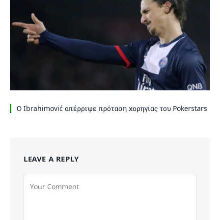
Ο Ibrahimović απέρριψε πρόταση χορηγίας του Pokerstars
LEAVE A REPLY