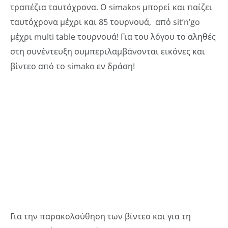
τραπέζια ταυτόχρονα. Ο simakos μπορεί και παίζει
ταυτόχρονα μέχρι και 85 τουρνουά, από sit’n’go
μέχρι multi table τουρνουά! Για του λόγου το αληθές
στη συνέντευξη συμπεριλαμβάνονται εικόνες και
βίντεο από το simako εν δράση!
Για την παρακολούθηση των βίντεο και για τη