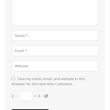
Save my name, email, and website in this
browser for the next time I comment.
6
−
=
4