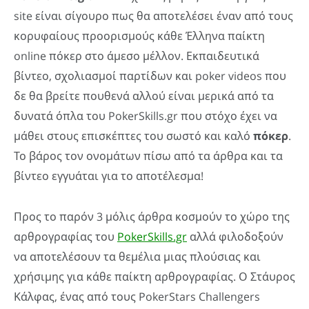
site είναι σίγουρο πως θα αποτελέσει έναν από τους
κορυφαίους προορισμούς κάθε Έλληνα παίκτη
online πόκερ στο άμεσο μέλλον. Εκπαιδευτικά
βίντεο, σχολιασμοί παρτίδων και poker videos που
δε θα βρείτε πουθενά αλλού είναι μερικά από τα
δυνατά όπλα του PokerSkills.gr που στόχο έχει να
μάθει στους επισκέπτες του σωστό και καλό
πόκερ
.
Το βάρος τον ονομάτων πίσω από τα άρθρα και τα
βίντεο εγγυάται για το αποτέλεσμα!
Προς το παρόν 3 μόλις άρθρα κοσμούν το χώρο της
αρθρογραφίας του
PokerSkills.gr
αλλά φιλοδοξούν
να αποτελέσουν τα θεμέλια μιας πλούσιας και
χρήσιμης για κάθε παίκτη αρθρογραφίας. Ο Στάυρος
Κάλφας, ένας από τους PokerStars Challengers