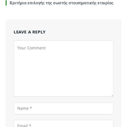
Κριτήρια επιλογής της σωστής στοιχηματικής εταιρίας
LEAVE A REPLY