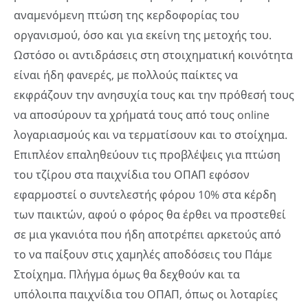
αναμενόμενη πτώση της κερδοφορίας του
οργανισμού, όσο και για εκείνη της μετοχής του.
Ωστόσο οι αντιδράσεις στη στοιχηματική κοινότητα
είναι ήδη φανερές, με πολλούς παίκτες να
εκφράζουν την ανησυχία τους και την πρόθεσή τους
να αποσύρουν τα χρήματά τους από τους online
λογαριασμούς και να τερματίσουν και το στοίχημα.
Επιπλέον επαληθεύουν τις προβλέψεις για πτώση
του τζίρου στα παιχνίδια του ΟΠΑΠ εφόσον
εφαρμοστεί ο συντελεστής φόρου 10% στα κέρδη
των παικτών, αφού ο φόρος θα έρθει να προστεθεί
σε μια γκανιότα που ήδη αποτρέπει αρκετούς από
το να παίξουν στις χαμηλές αποδόσεις του Πάμε
Στοίχημα. Πλήγμα όμως θα δεχθούν και τα
υπόλοιπα παιχνίδια του ΟΠΑΠ, όπως οι λοταρίες