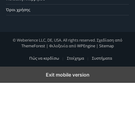
Όροι χρήσης
© Weberience LLC, DE, USA. All rights reserved. Σχεδίαση από
ThemeForest
| Φιλοξενία από
WPEngine
|
Sitemap
Πώς να κερδίσω
Στοίχημα
Συστήματα
Exit mobile version