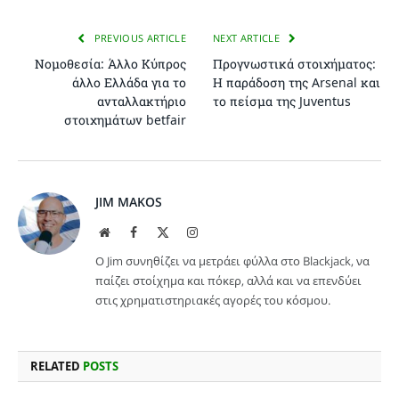
PREVIOUS ARTICLE
NEXT ARTICLE
Νομοθεσία: Άλλο Κύπρος
Προγνωστικά στοιχήματος:
άλλο Ελλάδα για το
Η παράδοση της Arsenal και
ανταλλακτήριο
το πείσμα της Juventus
στοιχημάτων betfair
JIM MAKOS
Website
Facebook
X
Instagram
(Twitter)
Ο Jim συνηθίζει να μετράει φύλλα στο Blackjack, να
παίζει στοίχημα και πόκερ, αλλά και να επενδύει
στις χρηματιστηριακές αγορές του κόσμου.
RELATED
POSTS