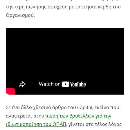
την τιμή πώλησης σε σχέση με τα ετήσια κέρδη του
Οργανισμού.
Σε ένα άλλο χθεσινό άρθρο του Capital, εκείνο που
αναφέρεται στην
πίεση των Βρυξελλών για την
ιδιωτικοποίηση του ΟΠΑΠ
, γίνεται στο τέλος λόγος