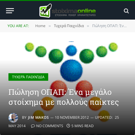
YOU ARE AT:
Home
Τυχερά Παιχνίδια
Πώληση ΟΠΑΠ: Ένα μεγάλο στοίχημα με πολλούς παίκτες
»
»
ΤΥΧΕΡΆ ΠΑΙΧΝΊΔΙΑ
Πώληση ΟΠΑΠ: Ένα μεγάλο
στοίχημα με πολλούς παίκτες
BY
JIM MAKOS
10 NOVEMBER 2012
UPDATED:
25
MAY 2014
NO COMMENTS
5 MINS READ