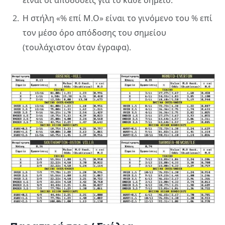
είναι οι αποδόσεις για το κάθε σημείο.
Η στήλη «% επί Μ.Ο» είναι το γινόμενο του % επί
τον μέσο όρο απόδοσης του σημείου
(τουλάχιστον όταν έγραφα).