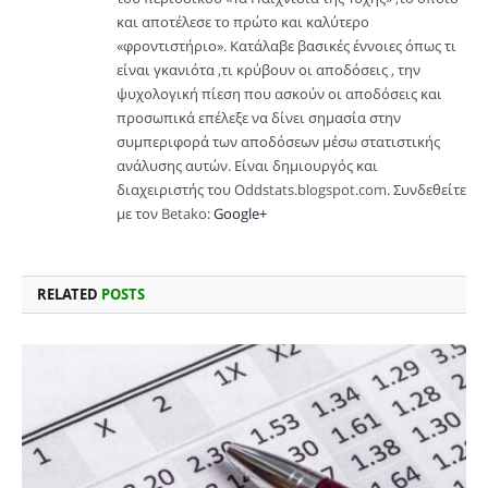
και αποτέλεσε το πρώτο και καλύτερο
«φροντιστήριο». Κατάλαβε βασικές έννοιες όπως τι
είναι γκανιότα ,τι κρύβουν οι αποδόσεις , την
ψυχολογική πίεση που ασκούν οι αποδόσεις και
προσωπικά επέλεξε να δίνει σημασία στην
συμπεριφορά των αποδόσεων μέσω στατιστικής
ανάλυσης αυτών. Είναι δημιουργός και
διαχειριστής του Oddstats.blogspot.com. Συνδεθείτε
με τον Betako:
Google+
RELATED
POSTS