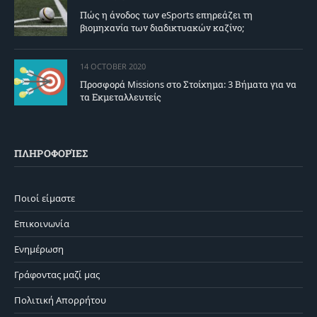
Πώς η άνοδος των eSports επηρεάζει τη
βιομηχανία των διαδικτυακών καζίνο;
14 OCTOBER 2020
Προσφορά Missions στο Στοίχημα: 3 Βήματα για να
τα Εκμεταλλευτείς
ΠΛΗΡΟΦΟΡΊΕΣ
Ποιοί είμαστε
Επικοινωνία
Ενημέρωση
Γράφοντας μαζί μας
Πολιτική Απορρήτου