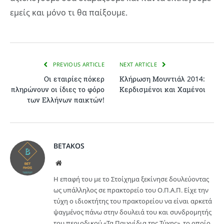
εμείς και μόνο τι θα παίξουμε.
PREVIOUS ARTICLE
NEXT ARTICLE
Οι εταιρίες πόκερ
Κλήρωση Μουντιάλ 2014:
πληρώνουν οι ίδιες το φόρο
Κερδισμένοι και Χαμένοι
των Ελλήνων παικτών!
BETAKOS
Website
Η επαφή του με το Στοίχημα ξεκίνησε δουλεύοντας
ως υπάλληλος σε πρακτορείο του Ο.Π.Α.Π. Είχε την
τύχη ο ιδιοκτήτης του πρακτορείου να είναι αρκετά
ψαγμένος πάνω στην δουλειά του και συνδρομητής
του περιοδικού «Τα Παιχνίδια της Τύχης» ,το οποίο