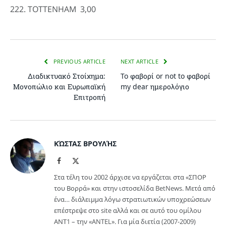
222. TOTTENHAM 3,00
PREVIOUS ARTICLE
NEXT ARTICLE
Διαδικτυακό Στοίχημα:
To φαβορί or not to φαβορί
Μονοπώλιο και Ευρωπαϊκή
my dear ημερολόγιο
Επιτροπή
ΚΏΣΤΑΣ ΒΡΟΥΛΉΣ
Facebook
X
(Twitter)
Στα τέλη του 2002 άρχισε να εργάζεται στα «ΣΠΟΡ
του Βορρά» και στην ιστοσελίδα BetNews. Μετά από
ένα… διάλειμμα λόγω στρατιωτικών υποχρεώσεων
επέστρεψε στο site αλλά και σε αυτό του ομίλου
ΑΝΤ1 – την «ANTEL». Για μία διετία (2007-2009)