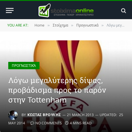
YOU ARE AT:
Home
Στοίχημα
Προγνωστικά
Λόγω μεγαλύτερης δίψας, προβάδισμα προς το παρόν στην Tottenham
»
»
»
ΠΡΟΓΝΩΣΤΙΚΆ
Λόγω μεγαλύτερης δίψας,
προβάδισμα προς το παρόν
στην Tottenham
BY
ΚΏΣΤΑΣ ΒΡΟΥΛΉΣ
21 MARCH 2013
UPDATED:
25
MAY 2014
NO COMMENTS
4 MINS READ