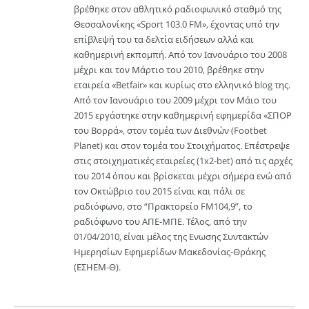
βρέθηκε στον αθλητικό ραδιοφωνικό σταθμό της
Θεσσαλονίκης «Sport 103.0 FM», έχοντας υπό την
επίβλεψή του τα δελτία ειδήσεων αλλά και
καθημερινή εκπομπή. Από τον Ιανουάριο του 2008
μέχρι και τον Μάρτιο του 2010, βρέθηκε στην
εταιρεία «Betfair» και κυρίως στο ελληνικό blog της.
Από τον Ιανουάριο του 2009 μέχρι τον Μάιο του
2015 εργάστηκε στην καθημερινή εφημερίδα «ΣΠΟΡ
του Βορρά», στον τομέα των Διεθνών (Footbet
Planet) και στον τομέα του Στοιχήματος. Επέστρεψε
στις στοιχηματικές εταιρείες (1x2-bet) από τις αρχές
του 2014 όπου και βρίσκεται μέχρι σήμερα ενώ από
τον Οκτώβριο του 2015 είναι και πάλι σε
ραδιόφωνο, στο “Πρακτορείο FM104,9”, το
ραδιόφωνο του ΑΠΕ-ΜΠΕ. Τέλος, από την
01/04/2010, είναι μέλος της Ενωσης Συντακτών
Ημερησίων Εφημερίδων Μακεδονίας-Θράκης
(ΕΣΗΕΜ-Θ).