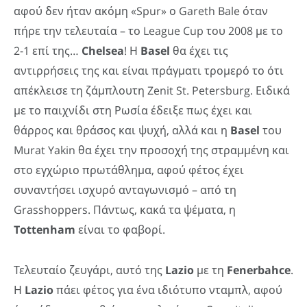
αφού δεν ήταν ακόμη «Spur» ο Gareth Bale όταν
πήρε την τελευταία – το League Cup του 2008 με το
2-1 επί της…
Chelsea
! Η
Basel
θα έχει τις
αντιρρήσεις της και είναι πράγματι τρομερό το ότι
απέκλεισε τη ζάμπλουτη Zenit St. Petersburg. Ειδικά
με το παιχνίδι στη Ρωσία έδειξε πως έχει και
θάρρος και θράσος και ψυχή, αλλά και η
Basel
του
Murat Yakin θα έχει την προσοχή της στραμμένη και
στο εγχώριο πρωτάθλημα, αφού φέτος έχει
συναντήσει ισχυρό ανταγωνισμό – από τη
Grasshoppers. Πάντως, κακά τα ψέματα, η
Tottenham
είναι το φαβορί.
Τελευταίο ζευγάρι, αυτό της
Lazio
με τη
Fenerbahce
.
Η
Lazio
πάει φέτος για ένα ιδιότυπο νταμπλ, αφού