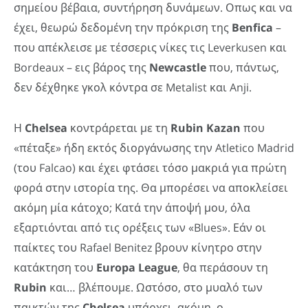
σημείου βέβαια, συντήρηση δυνάμεων. Οπως και να
έχει, θεωρώ δεδομένη την πρόκριση της
Benfica
–
που απέκλεισε με τέσσερις νίκες τις Leverkusen και
Bordeaux – εις βάρος της
Newcastle
που, πάντως,
δεν δέχθηκε γκολ κόντρα σε Metalist και Anji.
Η
Chelsea
κοντράρεται με τη
Rubin Kazan
που
«πέταξε» ήδη εκτός διοργάνωσης την Atletico Madrid
(του Falcao) και έχει φτάσει τόσο μακριά για πρώτη
φορά στην ιστορία της. Θα μπορέσει να αποκλείσει
ακόμη μία κάτοχο; Κατά την άποψή μου, όλα
εξαρτιόνται από τις ορέξεις των «Blues». Εάν οι
παίκτες του Rafael Benitez βρουν κίνητρο στην
κατάκτηση του
Europa League
, θα περάσουν τη
Rubin
και… βλέπουμε. Ωστόσο, στο μυαλό των
παικτών της
Chelsea
υπάρχει, ακόμη, ο