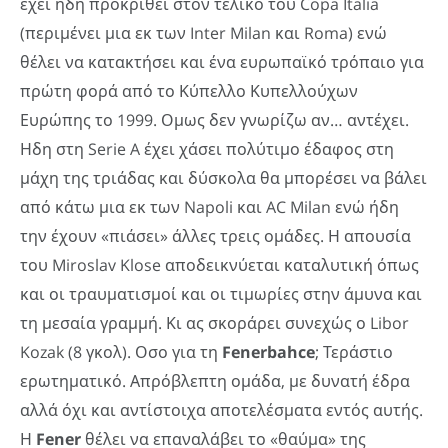
έχει ήδη προκριθεί στον τελικό του Copa Italia
(περιμένει μια εκ των Inter Milan και Roma) ενώ
θέλει να κατακτήσει και ένα ευρωπαϊκό τρόπαιο για
πρώτη φορά από το Κύπελλο Κυπελλούχων
Ευρώπης το 1999. Ομως δεν γνωρίζω αν… αντέχει.
Ηδη στη Serie A έχει χάσει πολύτιμο έδαφος στη
μάχη της τριάδας και δύσκολα θα μπορέσει να βάλει
από κάτω μια εκ των Napoli και AC Milan ενώ ήδη
την έχουν «πιάσει» άλλες τρεις ομάδες. Η απουσία
του Miroslav Klose αποδεικνύεται καταλυτική όπως
και οι τραυματισμοί και οι τιμωρίες στην άμυνα και
τη μεσαία γραμμή. Κι ας σκοράρει συνεχώς ο Libor
Kozak (8 γκολ). Οσο για τη
Fenerbahce
; Τεράστιο
ερωτηματικό. Απρόβλεπτη ομάδα, με δυνατή έδρα
αλλά όχι και αντίστοιχα αποτελέσματα εντός αυτής.
Η
Fener
θέλει να επαναλάβει το «θαύμα» της