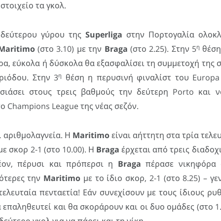
στοιχείο τα γκολ.
 δεύτερου γύρου της
Superliga
στην Πορτογαλία ολοκλ
η
Maritimo
(στο 3.10) με την
Braga
(στο 2.25). Στην 5
θέση
α, εύκολα ή δύσκολα θα εξασφαλίσει τη συμμετοχή της 
η
ριόδου. Στην 3
θέση η περυσινή φιναλίστ του Europa 
σιάσει στους τρεις βαθμούς την δεύτερη Porto και ν
ο Champions League της νέας σεζόν.
… αριθμολαγνεία. Η
Maritimo
είναι αήττητη στα τρία τελευ
ε σκορ 2-1 (στο 10.00). Η
Braga
έρχεται από τρεις διαδοχι
λέον, πέρυσι και πρόπερσι η
Braga
πέρασε νικηφόρα 
ότερες την
Maritimo
με το ίδιο σκορ, 2-1 (στο 8.25) – γε
τελευταία πενταετία! Εάν συνεχίσουν με τους ίδιους ρυθ
α επαληθευτεί και θα σκοράρουν και οι δυο ομάδες (στο 1.