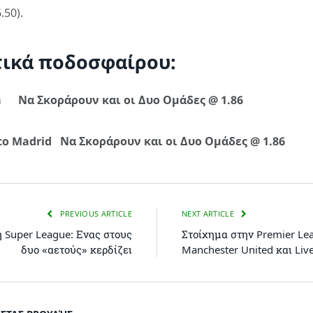
.50).
ικά ποδοσφαίρου:
a
Να Σκοράρουν και οι Δυο Ομάδες @ 1.86
ico Madrid Να Σκοράρουν και οι Δυο Ομάδες @ 1.86
PREVIOUS ARTICLE
NEXT ARTICLE
 Super League: Ενας στους
Στοίχημα στην Premier Lea
δυο «αετούς» κερδίζει
Manchester United και Liv