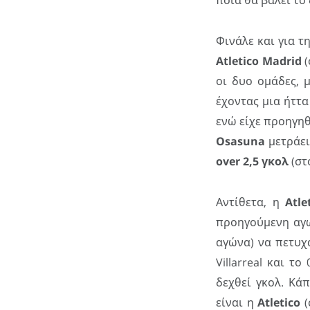
ποια θα βάλει το 
Φινάλε και για τ
Atletico
Madrid
(
οι δυο ομάδες, 
έχοντας μια ήττα 
ενώ είχε προηγηθ
Osasuna
μετράει
over 2,5 γκολ
(στ
Αντίθετα, η
Atle
προηγούμενη αγω
αγώνα) να πετυχα
Villarreal και τ
δεχθεί γκολ. Κά
είναι η
Atletico
(