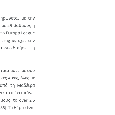
ηρώνεται με την
 με 29 βαθμούς η
στο Europa League
League, έχει την
α διεκδικήσει τη
ταία ματς, με δυο
κές νίκες, όλες με
από τη Μαδέιρα
νικά το έχει κάνει
μούς, το over 2,5
86). Το θέμα είναι