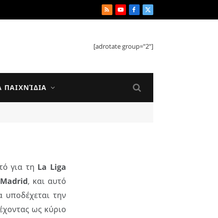
RSS
YouTube
Facebook
X
(Twitter)
[adrotate group="2"]
Ά ΠΑΙΧΝΊΔΙΑ
υτό για τη
La
Liga
o
Madrid
, και αυτό
 υποδέχεται την
έχοντας ως κύριο