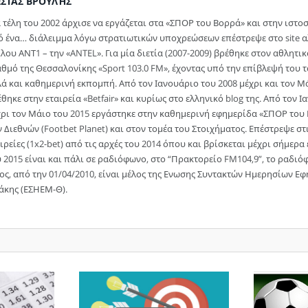
ΣΤΑΣ ΒΡΟΥΛΉΣ
 τέλη του 2002 άρχισε να εργάζεται στα «ΣΠΟΡ του Βορρά» και στην ιστο
ό ένα… διάλειμμα λόγω στρατιωτικών υποχρεώσεων επέστρεψε στο site αλ
λου ΑΝΤ1 – την «ANTEL». Για μία διετία (2007-2009) βρέθηκε στον αθλητ
θμό της Θεσσαλονίκης «Sport 103.0 FM», έχοντας υπό την επίβλεψή του τ
ά και καθημερινή εκπομπή. Από τον Ιανουάριο του 2008 μέχρι και τον Μά
θηκε στην εταιρεία «Betfair» και κυρίως στο ελληνικό blog της. Από τον 
χρι τον Μάιο του 2015 εργάστηκε στην καθημερινή εφημερίδα «ΣΠΟΡ του 
 Διεθνών (Footbet Planet) και στον τομέα του Στοιχήματος. Επέστρεψε στ
ιρείες (1x2-bet) από τις αρχές του 2014 όπου και βρίσκεται μέχρι σήμερ
 2015 είναι και πάλι σε ραδιόφωνο, στο “Πρακτορείο FM104,9”, το ραδι
ος, από την 01/04/2010, είναι μέλος της Ενωσης Συντακτών Ημερησίων 
άκης (ΕΣΗΕΜ-Θ).