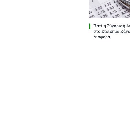
Γιατί η Σύγκριση 
στο Στοίχημα Κάνε
Διαφορά