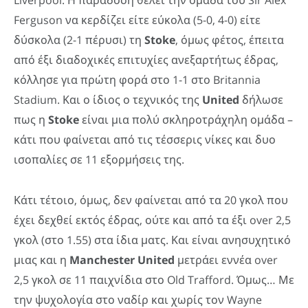
Liverpool. Η παράδοση θέλει την ομάδα του Sir Alex
Ferguson να κερδίζει είτε εύκολα (5-0, 4-0) είτε
δύσκολα (2-1 πέρυσι) τη
Stoke
, όμως φέτος, έπειτα
από έξι διαδοχικές επιτυχίες ανεξαρτήτως έδρας,
κόλλησε για πρώτη φορά στο 1-1 στο Britannia
Stadium. Και ο ίδιος ο τεχνικός της
United
δήλωσε
πως η
Stoke
είναι μια πολύ σκληροτράχηλη ομάδα –
κάτι που φαίνεται από τις τέσσερις νίκες και δυο
ισοπαλίες σε 11 εξορμήσεις της.
Κάτι τέτοιο, όμως, δεν φαίνεται από τα 20 γκολ που
έχει δεχθεί εκτός έδρας, ούτε και από τα έξι over 2,5
γκολ (στο 1.55) στα ίδια ματς. Και είναι ανησυχητικό
μιας και η
Manchester
United
μετράει εννέα over
2,5 γκολ σε 11 παιχνίδια στο Old Trafford. Όμως… Με
την ψυχολογία στο ναδίρ και χωρίς τον Wayne