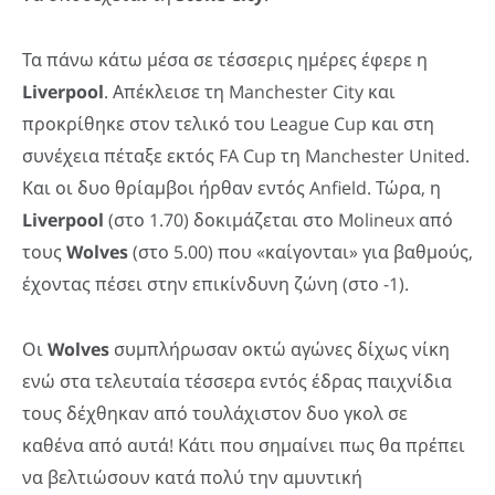
Τα πάνω κάτω μέσα σε τέσσερις ημέρες έφερε η
Liverpool
. Απέκλεισε τη Manchester City και
προκρίθηκε στον τελικό του League Cup και στη
συνέχεια πέταξε εκτός FA Cup τη Manchester United.
Και οι δυο θρίαμβοι ήρθαν εντός Anfield. Τώρα, η
Liverpool
(στο 1.70) δοκιμάζεται στο Molineux από
τους
Wolves
(στο 5.00) που «καίγονται» για βαθμούς,
έχοντας πέσει στην επικίνδυνη ζώνη (στο -1).
Οι
Wolves
συμπλήρωσαν οκτώ αγώνες δίχως νίκη
ενώ στα τελευταία τέσσερα εντός έδρας παιχνίδια
τους δέχθηκαν από τουλάχιστον δυο γκολ σε
καθένα από αυτά! Κάτι που σημαίνει πως θα πρέπει
να βελτιώσουν κατά πολύ την αμυντική