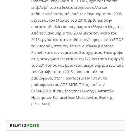
Θεσσαλονίκης «Sport 103.0 FM», έχοντας υπό την
επίβλεψή του τα δελτία ειδήσεων αλλά και
καθημερινή εκπομπή. Από τον Ιανουάριο του 2008
μέχρι και τον Μάρτιο του 2010, βρέθηκε στην
εταιρεία «Betfair» και κυρίως στο ελληνικό blog της.
Από τον Ιανουάριο του 2009 μέχρι τον Μάιο του
2015 εργάστηκε στην καθημερινή εφημερίδα «ΣΠΟΡ
του Βορρά», στον τομέα των Διεθνών (Footbet
Planet) και στον τομέα του Στοιχήματος. Επέστρεψε
στις στοιχηματικές εταιρείες (1x2-bet) από τις αρχές
του 2014 όπου και βρίσκεται μέχρι σήμερα ενώ από
τον Οκτώβριο του 2015 είναι και πάλι σε
ραδιόφωνο, στο “Πρακτορείο FM104,9”, το
ραδιόφωνο του ΑΠΕ-ΜΠΕ. Τέλος, από την
01/04/2010, είναι μέλος της Ενωσης Συντακτών
Ημερησίων Εφημερίδων Μακεδονίας-Θράκης
(ΕΣΗΕΜ-Θ).
RELATED
POSTS