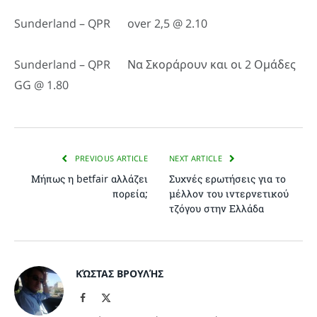
Sunderland – QPR over 2,5 @ 2.10
Sunderland – QPR Να Σκοράρουν και οι 2 Ομάδες
GG @ 1.80
PREVIOUS ARTICLE
NEXT ARTICLE
Μήπως η betfair αλλάζει
Συχνές ερωτήσεις για το
πορεία;
μέλλον του ιντερνετικού
τζόγου στην Ελλάδα
ΚΏΣΤΑΣ ΒΡΟΥΛΉΣ
Facebook
X
(Twitter)