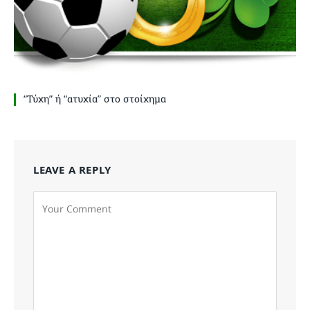
“Τύχη” ή “ατυχία” στο στοίχημα
LEAVE A REPLY