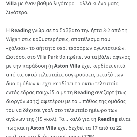
Villa
με έναν βαθμό λιγότερο – αλλά κι ένα ματς
λιγότερο.
Η
Reading
γνώρισε το Σάββατο την ήττα 3-2 από τη
Wigan στις καθυστερήσεις, αποτέλεσμα που
«χάλασε» το αήττητο σερί τεσσάρων αγωνιστικών.
Ωστόσο, στο Villa Park θα πρέπει να τα βάλει αφενός
με την παράδοση (η
Aston
Villa
έχει κερδίσει επτά
από τις οκτώ τελευταίες συγκρούσεις μεταξύ των
δυο ομάδων κι έχει κερδίσει τα οκτώ τελευταία
εντός έδρας παιχνίδια με τη
Reading
ανεξαρτήτως
διοργάνωσης) αφετέρου με το… πάθος της ομάδας
του να δέχεται γκολ στο τελευταίο ημίωρο των
αγώνων της (15 γκολ). Το… καλό για τη
Reading
είναι
πως και η
Aston
Villa
έχει δεχθεί τα 17 από τα 22
γκολ της στο δεύτερο ημίχρονο (77%).