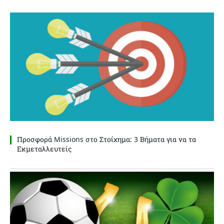
Προσφορά Missions στο Στοίχημα: 3 Βήματα για να τα
Εκμεταλλευτείς