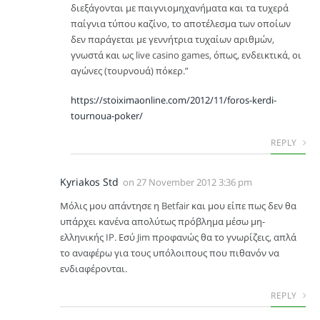
διεξάγονται με παιγνιομηχανήματα και τα τυχερά
παίγνια τύπου καζίνο, το αποτέλεσμα των οποίων
δεν παράγεται με γεννήτρια τυχαίων αριθμών,
γνωστά και ως live casino games, όπως, ενδεικτικά, οι
αγώνες (τουρνουά) πόκερ.”
https://stoiximaonline.com/2012/11/foros-kerdi-
tournoua-poker/
REPLY
Kyriakos Std
on
27 November 2012 3:36 pm
Μόλις μου απάντησε η Betfair και μου είπε πως δεν θα
υπάρχει κανένα απολύτως πρόβλημα μέσω μη-
ελληνικής IP. Εσύ Jim προφανώς θα το γνωρίζεις, απλά
το αναφέρω για τους υπόλοιπους που πιθανόν να
ενδιαφέρονται.
REPLY