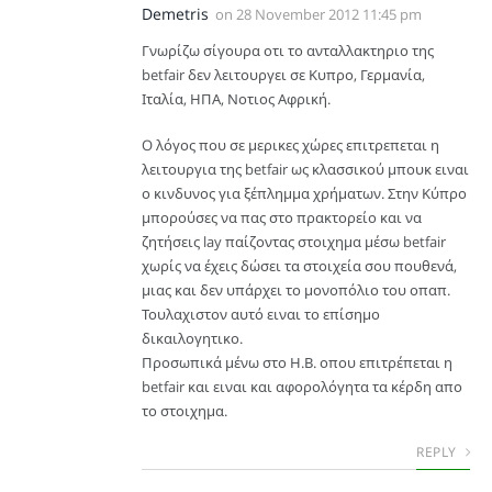
Demetris
on
28 November 2012 11:45 pm
Γνωρίζω σίγουρα οτι το ανταλλακτηριο της
betfair δεν λειτουργει σε Κυπρο, Γερμανία,
Ιταλία, ΗΠΑ, Νοτιος Αφρική.
O λόγος που σε μερικες χώρες επιτρεπεται η
λειτουργια της betfair ως κλασσικού μπουκ ειναι
ο κινδυνος για ξέπλημμα χρήματων. Στην Κύπρο
μπορούσες να πας στο πρακτορείο και να
ζητήσεις lay παίζοντας στοιχημα μέσω betfair
χωρίς να έχεις δώσει τα στοιχεία σου πουθενά,
μιας και δεν υπάρχει το μονοπόλιο του οπαπ.
Τουλαχιστον αυτό ειναι το επίσημο
δικαιλογητικο.
Προσωπικά μένω στο Η.Β. οπου επιτρέπεται η
betfair και ειναι και αφορολόγητα τα κέρδη απο
το στοιχημα.
REPLY