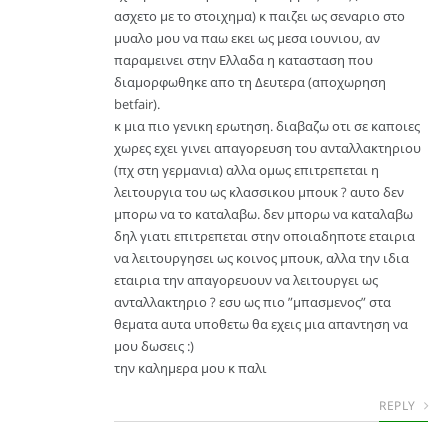
ασχετο με το στοιχημα) κ παιζει ως σεναριο στο
μυαλο μου να παω εκει ως μεσα ιουνιου, αν
παραμεινει στην Ελλαδα η κατασταση που
διαμορφωθηκε απο τη Δευτερα (αποχωρηση
betfair).
κ μια πιο γενικη ερωτηση. διαβαζω οτι σε καποιες
χωρες εχει γινει απαγορευση του ανταλλακτηριου
(πχ στη γερμανια) αλλα ομως επιτρεπεται η
λειτουργια του ως κλασσικου μπουκ ? αυτο δεν
μπορω να το καταλαβω. δεν μπορω να καταλαβω
δηλ γιατι επιτρεπεται στην οποιαδηποτε εταιρια
να λειτουργησει ως κοινος μπουκ, αλλα την ιδια
εταιρια την απαγορευουν να λειτουργει ως
ανταλλακτηριο ? εσυ ως πιο ”μπασμενος” στα
θεματα αυτα υποθετω θα εχεις μια απαντηση να
μου δωσεις :)
την καλημερα μου κ παλι
REPLY