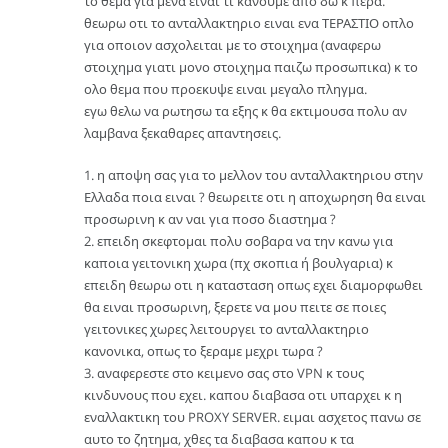
το θεμα για μενα ειναι τι κανουμε απο δω κ περα.
θεωρω οτι το ανταλλακτηριο ειναι ενα ΤΕΡΑΣΤΙΟ οπλο
για οποιον ασχολειται με το στοιχημα (αναφερω
στοιχημα γιατι μονο στοιχημα παιζω προσωπικα) κ το
ολο θεμα που προεκυψε ειναι μεγαλο πληγμα.
εγω θελω να ρωτησω τα εξης κ θα εκτιμουσα πολυ αν
λαμβανα ξεκαθαρες απαντησεις.
1. η αποψη σας για το μελλον του ανταλλακτηριου στην
Ελλαδα ποια ειναι ? θεωρειτε οτι η αποχωρηση θα ειναι
προσωρινη κ αν ναι για ποσο διαστημα ?
2. επειδη σκεφτομαι πολυ σοβαρα να την κανω για
καποια γειτονικη χωρα (πχ σκοπια ή βουλγαρια) κ
επειδη θεωρω οτι η κατασταση οπως εχει διαμορφωθει
θα ειναι προσωρινη, ξερετε να μου πειτε σε ποιες
γειτονικες χωρες λειτουργει το ανταλλακτηριο
κανονικα, οπως το ξεραμε μεχρι τωρα ?
3. αναφερεστε στο κειμενο σας στο VPN κ τους
κινδυνους που εχει. καπου διαβασα οτι υπαρχει κ η
εναλλακτικη του PROXY SERVER. ειμαι ασχετος πανω σε
αυτο το ζητημα, χθες τα διαβασα καπου κ τα