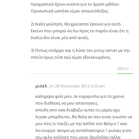
πραγματικά έχουν εικόνα για το άμεσο μέλλον.
Προσωπικά ωστόσο είμαι απαισιόδοξος.
2) Καλή ερώτηση. Θα χρειαστεί έρευνα για αυτό.
Εκείνο που μπορώ να πω προς το παρόν είναι ότι η
Ιταλία δεν είναι μία από αυτές.
3) Όντως υπάρχει και η λύση του proxy server με την
οποία όμως ούτε εγώ είμαι εξοικειωμένος.
REPLY
μισελ
on
28 November 2012 9:23 am
καλημερα φιλε μου. σε ευχαριστω για το χρονο
που διεθεσες να μου απαντησεις.
επειδη απο οσα διαβαζω αυτες τις μερες εχω
λιγακι μπερδευτει, θα θελα αν σου ειναι γνωστο να
μου πεις τι παιζει με την betfair στο Βελγιο ? εκει
λειτουργει ακομα ως ανταλλακτηριο ? ρωταω γιατι
εχω φιλο κολλητο που μενει βρυξελλες (αλλα