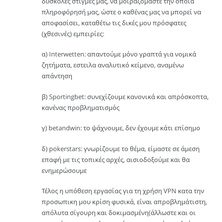
δύσκολες στιγμές μας, να μοιραζόμαστε την όποια
πληροφόρησή μας, ώστε ο καθένας μας να μπορεί να
αποφασίσει, καταθέτω τις δικές μου πρόσφατες
(χθεσινές) εμπειρίες:
α) Interwetten: απαντούμε μόνο γραπτά για νομικά
ζητήματα, εστειλα αναλυτικό κείμενο, αναμένω
απάντηση
β) Sportingbet: συνεχίζουμε κανονικά και απρόσκοπτα,
κανένας προβληματισμός
γ) betandwin: το ψάχνουμε, δεν έχουμε κάτι επίσημο
δ) pokerstars: γνωρίζουμε το θέμα, είμαστε σε άμεση
επαφή με τις τοπικές αρχές, αισιοδοξούμε και θα
ενημερώσουμε
Τέλος η υπόθεση εργασίας για τη χρήση VPN κατα την
προσωπικη μου κρίση φυσικά, είναι απροβλημάτιστη,
απόλυτα σίγουρη και δοκιμασμένη(άλλωστε και οι