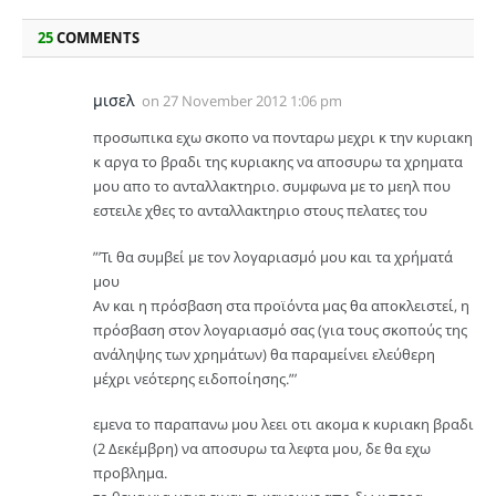
25
COMMENTS
μισελ
on
27 November 2012 1:06 pm
προσωπικα εχω σκοπο να πονταρω μεχρι κ την κυριακη
κ αργα το βραδι της κυριακης να αποσυρω τα χρηματα
μου απο το ανταλλακτηριο. συμφωνα με το μεηλ που
εστειλε χθες το ανταλλακτηριο στους πελατες του
”’Τι θα συμβεί με τον λογαριασμό μου και τα χρήματά
μου
Αν και η πρόσβαση στα προϊόντα μας θα αποκλειστεί, η
πρόσβαση στον λογαριασμό σας (για τους σκοπούς της
ανάληψης των χρημάτων) θα παραμείνει ελεύθερη
μέχρι νεότερης ειδοποίησης.”’
εμενα το παραπανω μου λεει οτι ακομα κ κυριακη βραδι
(2 Δεκέμβρη) να αποσυρω τα λεφτα μου, δε θα εχω
προβλημα.