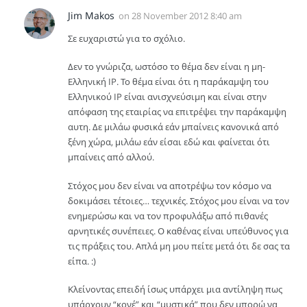
Jim Makos
on
28 November 2012 8:40 am
Σε ευχαριστώ για το σχόλιο.
Δεν το γνώριζα, ωστόσο το θέμα δεν είναι η μη-
Ελληνική IP. Το θέμα είναι ότι η παράκαμψη του
Ελληνικού IP είναι ανισχνεύσιμη και είναι στην
απόφαση της εταιρίας να επιτρέψει την παράκαμψη
αυτη. Δε μιλάω φυσικά εάν μπαίνεις κανονικά από
ξένη χώρα, μιλάω εάν είσαι εδώ και φαίνεται ότι
μπαίνεις από αλλού.
Στόχος μου δεν είναι να αποτρέψω τον κόσμο να
δοκιμάσει τέτοιες… τεχνικές. Στόχος μου είναι να τον
ενημερώσω και να τον προφυλάξω από πιθανές
αρνητικές συνέπειες. Ο καθένας είναι υπεύθυνος για
τις πράξεις του. Απλά μη μου πείτε μετά ότι δε σας τα
είπα. :)
Κλείνοντας επειδή ίσως υπάρχει μια αντίληψη πως
υπάρχουν “κονέ” και “μυστικά” που δεν μπορώ να