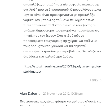
αποκαλύψω, οποιαδήποτε πληροφορία πέφτει στην
αντίληψή μου τη δημοσιοποιώ. Ο μόνος λόγος για να
μην το κάνω είναι προκειμένου να με προφυλάξω
νομικά. Δεν μπορώ ας πούμε να πω δημόσια πως
πίσω από εκείνη τη Χ εταρία είναι ο τάδε (εκτός αν
υπάρχει δημοσίευμα που μπορώ να παραπέμψω ως
πηγή), που τον ξέρουν όλοι ή ιδού πώς να
παρακάμψετε τους νόμους της χώρας! Θα παίξω με
τους όρους του παιχνιδιού και θα σεβαστώ
οποιοδήποτε εμπόδιο μου προβάλουν. Εδώ αξίζει να
διαβάσετε ένα παλαιότερο άρθρο.
https://stoiximaonline.com/2010/12/polytima-mystika-
stoiximatos/
REPLY
Alan Dalon
on
27 November 2012 10:36 pm
Πιστεύοντας, πως είναι κρίσιμο και χρήσιμο σ’ αυτές τις