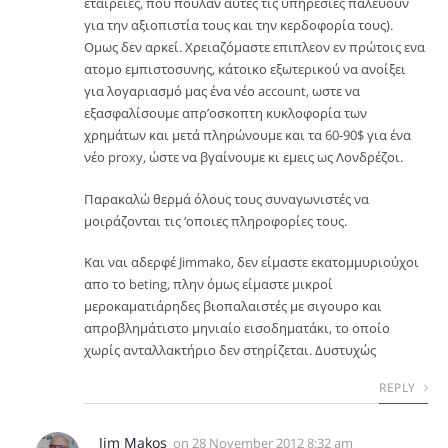
εταιρείες, που πουλαν αυτές τις υπηρεσίες παλεύουν
για την αξιοπιστία τους και την κερδοφορία τους).
Ομως δεν αρκεί. Χρειαζόμαστε επιπλεον εν πρώτοις ενα
ατομο εμπιστοσυνης, κάτοικο εξωτερικού να ανοίξει
για λογαριασμό μας ένα νέο account, ωστε να
εξασφαλίσουμε απρ’οσκοπτη κυκλοφορία των
χρημάτων και μετά πληρώνουμε και τα 60-90$ για ένα
νέο proxy, ώστε να βγαίνουμε κι εμεις ως Λονδρέζοι.
Παρακαλώ θερμά όλους τους συναγωνιστές να
μοιράζονται τις ‘οποιες πληροφορίες τους.
Και ναι αδερφέ Jimmako, δεν είμαστε εκατομμυριούχοι
απο το beting, πλην όμως είμαστε μικροί
μεροκαματιάρηδες βιοπαλαιστές με σιγουρο και
απροβλημάτιστο μηνιαίο εισοδηματάκι, το οποίο
χωρίς ανταλλακτήριο δεν στηρίζεται. Δυστυχώς
REPLY
Jim Makos
on
28 November 2012 8:32 am