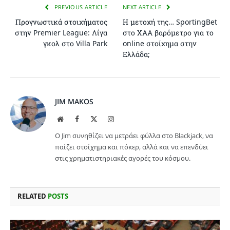
PREVIOUS ARTICLE
NEXT ARTICLE
Προγνωστικά στοιχήματος
Η μετοχή της… SportingBet
στην Premier League: Λίγα
στο ΧΑΑ βαρόμετρο για το
γκολ στο Villa Park
online στοίχημα στην
Ελλάδα;
JIM MAKOS
Website
Facebook
X
Instagram
(Twitter)
Ο Jim συνηθίζει να μετράει φύλλα στο Blackjack, να
παίζει στοίχημα και πόκερ, αλλά και να επενδύει
στις χρηματιστηριακές αγορές του κόσμου.
RELATED
POSTS