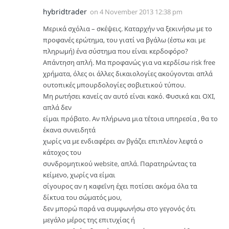
hybridtrader
on
4 November 2013 12:38 pm
Μερικά σχόλια – σκέψεις. Καταρχήν να ξεκινήσω με το
προφανές ερώτημα, του γιατί να βγάλω (έστω και με
πληρωμή) ένα σύστημα που είναι κερδοφόρο?
Απάντηση απλή. Μα προφανώς για να κερδίσω risk free
χρήματα, όλες οι άλλες δικαιολογίες ακούγονται απλά
ουτοπικές μπουρδολογίες σοβιετικού τύπου.
Μη ρωτήσει κανείς αν αυτό είναι κακό. Φυσικά και ΟΧΙ,
απλά δεν
είμαι πρόβατο. Αν πλήρωνα μια τέτοια υπηρεσία , θα το
έκανα συνειδητά
χωρίς να με ενδιαφέρει αν βγάζει επιπλέον λεφτά ο
κάτοχος του
συνδρομητικού website, απλά. Παρατηρώντας τα
κείμενο, χωρίς να είμαι
σίγουρος αν η καφεΐνη έχει ποτίσει ακόμα όλα τα
δίκτυα του σώματός μου,
δεν μπορώ παρά να συμφωνήσω στο γεγονός ότι
μεγάλο μέρος της επιτυχίας ή