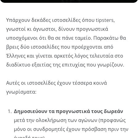
Υπάρχουν δεκάδες ιστοσελίδες όπου tipsters,
γνωστοί κι άγνωστοι, δίνουν προγνωστικά
υποσχόμενοι ότι θα σε πάνε ταμείο. Παρακάτω θα
βρεις δύο ιστοσελίδες που προέρχονται από
Έλληνες και γίνεται αρκετός λόγος τελευταία στο
διαδίκτυο εξαιτίας της επιτυχίας που γνωρίζουν.
Αυτές οι ιστοσελίδες έχουν τέσσερα κοινά
γνωρίσματα:
Δημοσιεύουν τα προγνωστικά τους δωρεάν
μετά την ολοκλήρωση των αγώνων (προφανώς
μόνο οι συνδρομητές έχουν πρόσβαση πριν την
έναρξή τους).