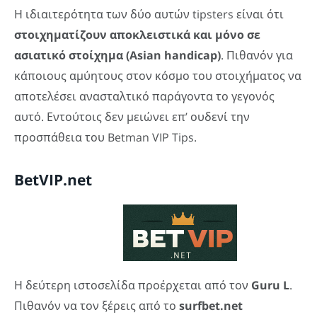
Η ιδιαιτερότητα των δύο αυτών tipsters είναι ότι
στοιχηματίζουν αποκλειστικά και μόνο σε
ασιατικό στοίχημα (Asian handicap)
. Πιθανόν για
κάποιους αμύητους στον κόσμο του στοιχήματος να
αποτελέσει ανασταλτικό παράγοντα το γεγονός
αυτό. Εντούτοις δεν μειώνει επ’ ουδενί την
προσπάθεια του Betman VIP Tips.
BetVIP.net
Η δεύτερη ιστοσελίδα προέρχεται από τον
Guru L
.
Πιθανόν να τον ξέρεις από το
surfbet.net