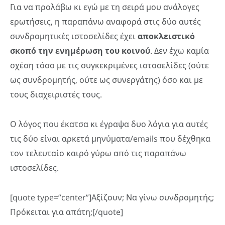
Για να προλάβω κι εγώ με τη σειρά μου ανάλογες
ερωτήσεις, η παραπάνω αναφορά στις δύο αυτές
συνδρομητικές ιστοσελίδες έχει
αποκλειστικό
σκοπό την ενημέρωση του κοινού
. Δεν έχω καμία
σχέση τόσο με τις συγκεκριμένες ιστοσελίδες (ούτε
ως συνδρομητής, ούτε ως συνεργάτης) όσο και με
τους διαχειριστές τους.
Ο λόγος που έκατσα κι έγραψα δυο λόγια για αυτές
τις δύο είναι αρκετά μηνύματα/emails που δέχθηκα
τον τελευταίο καιρό γύρω από τις παραπάνω
ιστοσελίδες.
[quote type=”center”]Αξίζουν; Να γίνω συνδρομητής;
Πρόκειται για απάτη;[/quote]