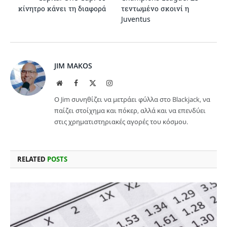
κίνητρο κάνει τη διαφορά
τεντωμένο σκοινί η
Juventus
JIM MAKOS
Website
Facebook
X
Instagram
(Twitter)
Ο Jim συνηθίζει να μετράει φύλλα στο Blackjack, να
παίζει στοίχημα και πόκερ, αλλά και να επενδύει
στις χρηματιστηριακές αγορές του κόσμου.
RELATED
POSTS