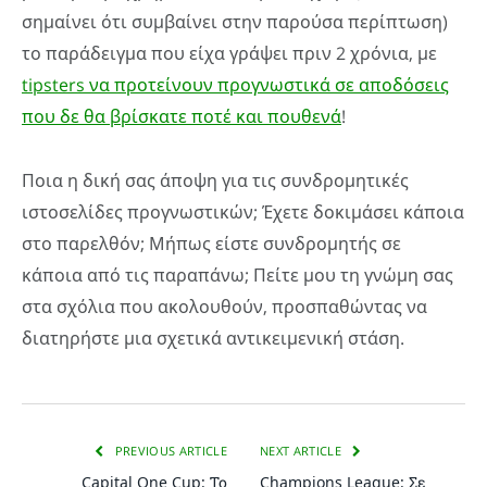
σημαίνει ότι συμβαίνει στην παρούσα περίπτωση)
το παράδειγμα που είχα γράψει πριν 2 χρόνια, με
tipsters να προτείνουν προγνωστικά σε αποδόσεις
που δε θα βρίσκατε ποτέ και πουθενά
!
Ποια η δική σας άποψη για τις συνδρομητικές
ιστοσελίδες προγνωστικών; Έχετε δοκιμάσει κάποια
στο παρελθόν; Μήπως είστε συνδρομητής σε
κάποια από τις παραπάνω; Πείτε μου τη γνώμη σας
στα σχόλια που ακολουθούν, προσπαθώντας να
διατηρήστε μια σχετικά αντικειμενική στάση.
PREVIOUS ARTICLE
NEXT ARTICLE
Capital One Cup: Το
Champions League: Σε