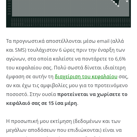
Τα προγνωστικά αποστέλλονται μέσω email (αλλά
και SMS) τουλάχιστον 6 ώρες πριν την έναρξη των
αγώνων, στα οποία καλείστε να ποντάρετε το 6,6%
του κεφαλαίου σας. Πολύ σωστά δίνεται ιδιαίτερη
έμφαση σε αυτήν τη
διαχείριση του κεφαλαίου
σας,
αν και έχω τις αμφιβολίες μου για το προτεινόμενο
ποσοστό. Στην ουσία
προτείνεται να χωρίσετε το
κεφάλαιό σας σε 15 ίσα μέρη
.
Η προσωπική μου εκτίμηση (δεδομένων και των
μεγάλων αποδόσεων που επιδιώκονται) είναι να