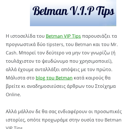
Η ιστοσελίδα του
Betman VIP Tips
παρουσιάζει τα
προγνωστικά δύο tipsters, του Betman και του Mr.
Cash. Μπορεί τον δεύτερο να μην τον γνωρίζω (ή
τουλάχιστον το ψευδώνυμο που χρησιμοποιεί),
αλλά έχουμε ανταλλάξει απόψεις με τον πρώτο.
Μάλιστα στο
blog του Betman
κατά καιρούς θα
βρείτε κι αναδημοσιεύσεις άρθρων του Στοίχημα
Online.
Αλλά μάλλον δε θα σας ενδιαφέρουν οι προσωπικές
ιστορίες, οπότε προχωράμε στην ουσία του Betman
VIP Tips.