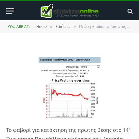
Κατάκτηση EURO 2012
BY
JIM MAKOS
25 APRIL 2011
UPDATED:
25 MAY
YOU ARE AT:
Home
Ειδήσεις
Πτώση Απόδοσης Ισπανίας για Κατάκτηση EURO 2012
»
»
2014
NO COMMENTS
2 MINS READ
ο
Το φαβορί για κατάκτηση της πρώτης θέσης στο 14