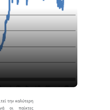
τεί την καλύτερη
νά οι παίκτες