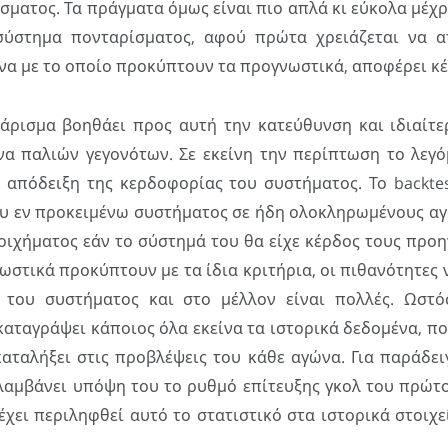
ματος. Τα πράγματα όμως είναι πιο απλά κι εύκολα μέχ
σύστημα πονταρίσματος, αφού πρώτα χρειάζεται να απ
να με το οποίο προκύπτουν τα προγνωστικά, αποφέρει κέ
άρισμα βοηθάει προς αυτή την κατεύθυνση και ιδιαίτ
να παλιών γεγονότων. Σε εκείνη την περίπτωση το λεγ
η απόδειξη της κερδοφορίας του συστήματος. Το backtes
ου εν προκειμένω συστήματος σε ήδη ολοκληρωμένους αγ
οιχήματος εάν το σύστημά του θα είχε κέρδος τους προ
στικά προκύπτουν με τα ίδια κριτήρια, οι πιθανότητες
 του συστήματος και στο μέλλον είναι πολλές. Ωστόσ
καταγράψει κάποιος όλα εκείνα τα ιστορικά δεδομένα, πο
καταλήξει στις προβλέψεις του κάθε αγώνα. Για παράδει
λαμβάνει υπόψη του το ρυθμό επίτευξης γκολ του πρώτο
έχει περιληφθεί αυτό το στατιστικό στα ιστορικά στοιχε