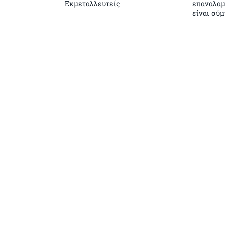
Εκμεταλλευτείς
επαναλαμ
είναι σύ