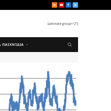
RSS
YouTube
Facebook
X
(Twitter)
[adrotate group="2"]
Ά ΠΑΙΧΝΊΔΙΑ