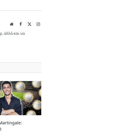
Website
Facebook
X
Instagram
(Twitter)
ρ, αλλά και να
Martingale:
η