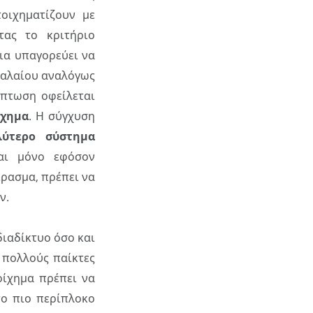
οιχηματίζουν με
τας το κριτήριο
για υπαγορεύει να
φαλαίου αναλόγως
ρίπτωση οφείλεται
ίχημα
. Η σύγχυση
λύτερο σύστημα
αι μόνο εφόσον
έρασμα, πρέπει να
ν.
διαδίκτυο όσο και
 πολλούς παίκτες
οίχημα πρέπει να
το πιο περίπλοκο