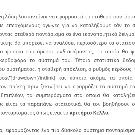
νη λύση λοιπόν είναι να εφαρμοστεί το σταθερό ποντάρι
σε επερχόμενους αγώνες για να καταλήξουμε εάν το σ
οντας σταθερό ποντάρισμα σε ένα ικανοποιητικό δείγμα 
αίκτης θα μπορέσει να αναλύσει περισσότερο τα στατιστ
ρα φυσικά του άμεσου ενδιαφέροντος, το οποίο θα φ
 κερδοφόρο το σύστημά του. Τέτοια στατιστικά δεδο
υ συστήματος, η σταθερή απόκλιση, ο ρυθμός κέρδους, το
”post”]drawdown[/intlink] και κάποια ακόμα, τα οποί
ον παίκτη πριν ξεκινήσει να εφαρμόζει το σύστημά τ
 Επιπλέον, τα συμπεράσματα στα οποία θα καταλήξε
ς είναι τα παραπάνω στατιστικά, θα τον βοηθήσουν 
πονταρίσματος όπως είναι το
κριτήριο Κέλλυ
.
ρα, εφαρμόζοντας ένα πιο δύσκολο σύστημα πονταρίσμ