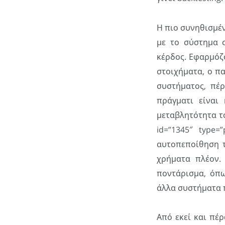
Η πιο συνηθισμέ
με το σύστημα 
κέρδος. Εφαρμόζ
στοιχήματα, ο π
συστήματος, πέ
πράγματι είναι
μεταβλητότητα το
id=”1345″ type=
αυτοπεποίθηση τ
χρήματα πλέον.
ποντάρισμα, όπω
άλλα συστήματα 
Από εκεί και πέ