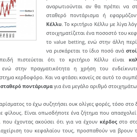
αναρωτιούνται αν θα πρέπει να στ
σταθερό ποντάρισμα ή εφαρμόζον
Κέλλυ
. Το κριτήριο Κέλλυ με λίγα λό
στοιχηματίζεται ένα ποσοστό του κε
το value betting, ενώ στην άλλη πε
να ρισκάρεται το ίδιο ποσό ανά
στο
επειδή πιστεύεται ότι το κριτήριο Κέλλυ είναι
κα
 ενώ στην πραγματικότητα η χρήση του ενδείκνυτ
στημα κερδοφόρο. Και να φτάσει κανείς σε αυτό το συμπ
ε
σταθερό ποντάρισμα
για ένα μεγάλο αριθμό στοιχημάτω
αρίσματος το έχω συζητήσει ουκ ολίγες φορές, τόσο στο 
με φίλους. Είναι οπωσδήποτε ένα ζήτημα που απασχολεί
, που έχοντας ακούσει ότι για να έχουν
κέρδος
στο στ
αχείριση του κεφαλαίου τους, προσπαθούν να βρουν 