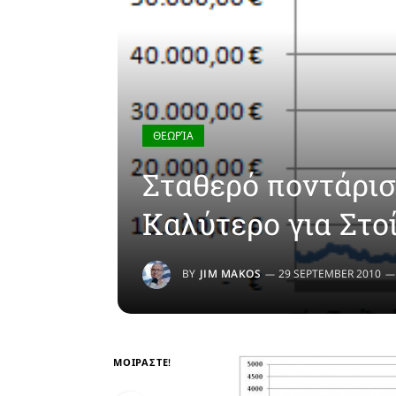
ΘΕΩΡΊΑ
Σταθερό ποντάρισ
Καλύτερο για Στο
BY
JIM MAKOS
29 SEPTEMBER 2010
ΜΟΙΡΑΣΤΕ!