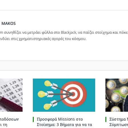
M MAKOS
im συνηθίζει να μετράει φύλλα στο Blackjack, να παίζει στοίχημα και πόκε
νδύει στις χρηματιστηριακές αγορές του κόσμου.
Αποδόσεων
Προσφορά Missions στο
Σύστημα 
ι τη
Στοίχημα: 3 Βήματα για να τα
Σύμπτωσ