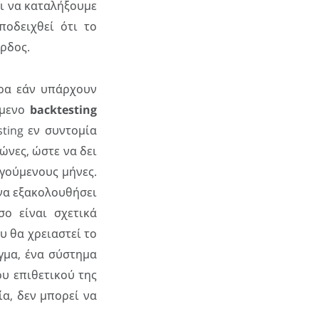
ρι να καταλήξουμε
οδειχθεί ότι το
ρδος.
ερα εάν υπάρχουν
όμενο
backtesting
ting εν συντομία
ώνες, ώστε να δει
ηγούμενους μήνες.
 να εξακολουθήσει
ο είναι σχετικά
υ θα χρειαστεί το
γμα, ένα σύστημα
υ επιθετικού της
ία, δεν μπορεί να