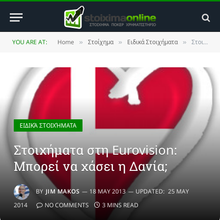
YOU ARE AT:
Home
Στοίχημα
Ειδικά Στοιχήματα
Στοιχήματα στη Eurovision: Μπορεί να χάσει η Δανία;
»
»
»
ΕΙΔΙΚΆ ΣΤΟΙΧΉΜΑΤΑ
Στοιχήματα στη Eurovision:
Μπορεί να χάσει η Δανία;
BY
JIM MAKOS
18 MAY 2013
UPDATED:
25 MAY
2014
NO COMMENTS
3 MINS READ