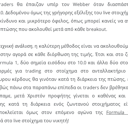
raders θα έπαιζαν υπέρ τον Webber όταν διασπάσ
0. Δεδομένου όμως της γρήγορης εξέλιξης του live στοιχήμ
κίνδυνο και μικρότερο όφελος, όπως μπορεί κανείς να 
 πτώσης που ακολουθεί μετά από κάθε breakout.
τεχνική ανάλυση
, η καλύτερη μέθοδος είναι να ακολουθούμ
στην αγορά σε κάθε διόρθωση της τιμής. Έτσι και στο 
rmula 1, δύο σημεία εισόδου στο 10.0 και άλλα δύο στ
ρμές για trading στο στοίχημα στο ανταλλακτήριο
υρου κέρδους θα γινόταν κατά τη διάρκεια της πτώσης, 
βώς πάνω στα παραπάνω επίπεδα οι traders δεν βρέθηκαν
παμε, μετά Χριστόν προφήτης γίνεται ο καθένας και
σης κατά τη διάρκεια ενός ζωντανού στοιχήματος ε
αποκλείεται όμως στον επόμενο αγώνα της
Formula 
ά στο live στοίχημα του νικητή!