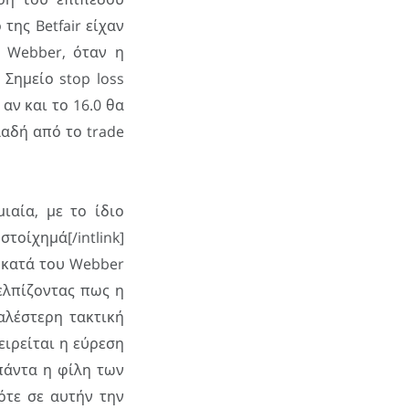
της Betfair είχαν
 Webber, όταν η
Σημείο stop loss
αν και το 16.0 θα
λαδή από το trade
ιαία, με το ίδιο
στοίχημά[/intlink]
ν κατά του Webber
 ελπίζοντας πως η
αλέστερη τακτική
ειρείται η εύρεση
πάντα η φίλη των
πότε σε αυτήν την