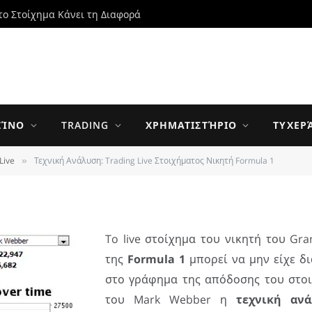
το Στοίχημα Κάνει τη Διαφορά
 Trading Live
τή Formula 1
ΖΊΝΟ
TRADING
ΧΡΗΜΑΤΙΣΤΉΡΙΟ
ΤΥΧΕΡ
Live
Τεχνική Ανάλυση: Trading Live Στοιχήματος Νικητή Formula 1
»
UPDATED:
25 MAY 2014
0 ΣΧΌΛΙΑ
3 MINS READ
To live στοίχημα του νικητή του Gra
της
Formula 1
μπορεί να μην είχε δι
στο γράφημα της απόδοσης του στοι
του Mark Webber η
τεχνική αν