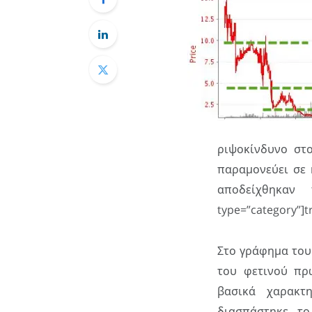
ριψοκίνδυνο στ
παραμονεύει σε 
αποδείχθηκαν
type=”category”]tr
Στο γράφημα το
του φετινού πρ
βασικά χαρακτ
διασπάστηκε, τ