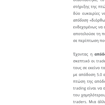
στήριξης της πτώ
δύο ευκαιρίες 
απόδοση
«διόρθωσ
ενδεχομένως να α
αποτελούσε τη πι
σε περίπτωση που
Έχοντας η
απόδ
σκεπτικό οι trade
τους σε εκείνο τ
με απόδοση 5.0 
πτώση της απόδο
trading είναι να
του χαμηλότερου
traders. Μια άλλ