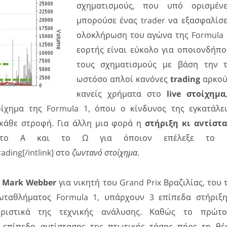
σχηματισμούς, που υπό ορισμέν
μπορούσε ένας trader να εξασφαλίσε
ολοκλήρωση του αγώνα της Formula 1
εορτής είναι εύκολο για οποιονδήπο
τους σχηματισμούς με βάση την τ
ωστόσο απλοί κανόνες
trading
αρκούν
κανείς χρήματα στο
live στοίχημα
οίχημα της Formula 1, όπου ο κίνδυνος της εγκατάλε
κάθε στροφή. Για άλλη μια φορά η
στήριξη κι αντίστ
 το Α και το Ω για όποιον επέλεξε το [int
ading[/intlink] στο
ζωντανό στοίχημα
.
υ
Mark Webber
για νικητή του Grand Prix Βραζιλίας, του
ωταθλήματος Formula 1, υπάρχουν 3 επίπεδα στήριξης
ηριστικά της τεχνικής ανάλυσης. Καθώς το πρώτο 
ο επίπεδο αντίστασης της πτωτικής τάσης πήρε τη θέ