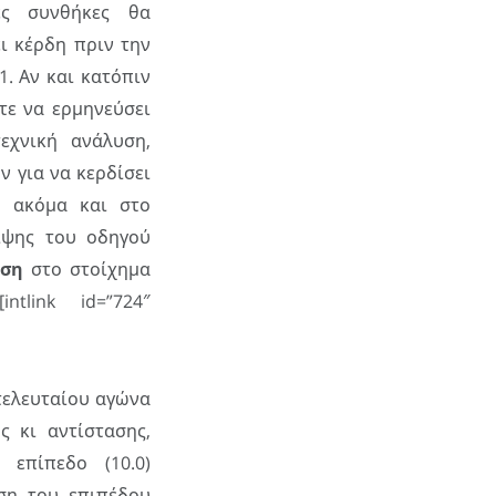
ες συνθήκες θα
ι κέρδη πριν την
. Αν και κατόπιν
τε να ερμηνεύσει
εχνική ανάλυση,
 για να κερδίσει
, ακόμα και στο
ιψης του οδηγού
αση
στο στοίχημα
link id=”724″
 τελευταίου αγώνα
 κι αντίστασης,
επίπεδο (10.0)
ση του επιπέδου