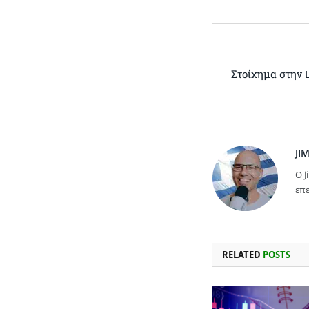
Στοίχημα στην L
JI
Ο J
επε
RELATED
POSTS