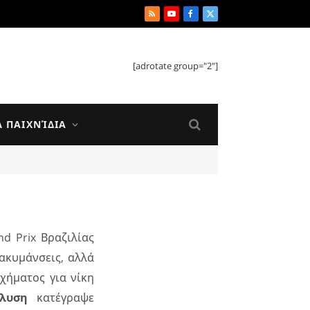
RSS
YouTube
Facebook
X
(Twitter)
[adrotate group="2"]
Ά ΠΑΙΧΝΊΔΙΑ
nd Prix Βραζιλίας
ακυμάνσεις, αλλά
χήματος για νίκη
άλυση
κατέγραψε