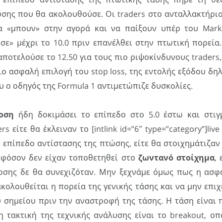
σης που θα ακολουθούσε. Οι traders στο ανταλλακτήριο 
να «μπουν» στην αγορά και να παίξουν υπέρ του Mark
ε» μέχρι το 10.0 πριν επανέλθει στην πτωτική πορεία. 
ποτελούσε το 12.50 για τους πιο ριψοκίνδυνους traders, 
ο ασφαλή επιλογή του stop loss, της εντολής εξόδου δη
 ο οδηγός της Formula 1 αντιμετώπιζε δυσκολίες.
οση
ήδη δοκιμάσει το επίπεδο στο 5.0 έστω και στιγμ
rs είτε θα έκλειναν το [intlink id=”6″ type=”category”]live 
ο επίπεδο αντίστασης της πτώσης, είτε θα στοιχημάτιζα
εφόσον δεν είχαν τοποθετηθεί στο
ζωντανό στοίχημα
,
σης δε θα συνεχιζόταν. Μην ξεχνάμε όμως πως η ασφ
 ακολουθείται η πορεία της γενικής τάσης και να μην επιχ
 σημείου πριν την αναστροφή της τάσης. Η τάση είναι 
η τακτική της τεχνικής ανάλυσης είναι το breakout, ο