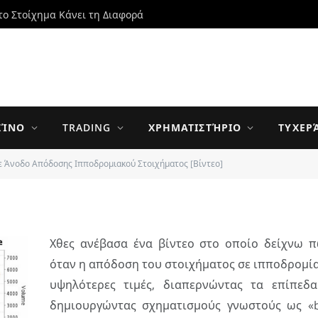
το Στοίχημα Κάνει τη Διαφορά
 Απόδοσης
οιχήματος [Βίντεο]
ΖΊΝΟ
TRADING
ΧΡΗΜΑΤΙΣΤΉΡΙΟ
ΤΥΧΕΡ
ε Άνοδο Απόδοσης Ιπποδρομιακού Στοιχήματος [Βίντεο]
UPDATED:
25 MAY 2014
0 ΣΧΌΛΙΑ
2 MINS READ
Χθες ανέβασα ένα βίντεο στο οποίο δείχνω π
όταν η απόδοση του στοιχήματος σε ιπποδρομία
υψηλότερες τιμές, διαπερνώντας τα επίπεδα
δημιουργώντας σχηματισμούς γνωστούς ως «b