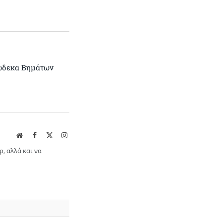
Δώδεκα Βημάτων
Website
Facebook
X
Instagram
(Twitter)
ρ, αλλά και να