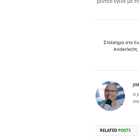
βίντεο έγινε με 
Στοίχημα στο Eu
Anderlecht,
JI
Ο J
επε
RELATED
POSTS