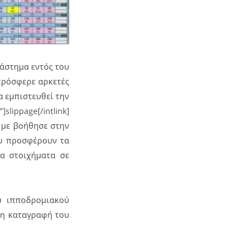
ιάστημα εντός του
πρόσφερε αρκετές
α εμπιστευθεί την
slippage[/intlink]
 με βοήθησε στην
υ προσφέρουν τα
α στοιχήματα σε
υ ιπποδρομιακού
νώ η καταγραφή του