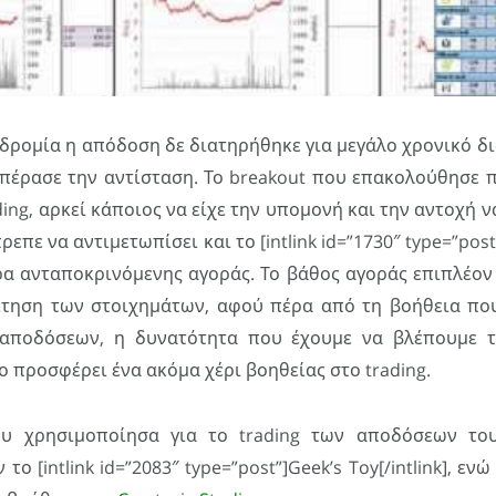
δρομία η απόδοση δε διατηρήθηκε για μεγάλο χρονικό δ
απέρασε την αντίσταση. Το breakout που επακολούθησε 
ding, αρκεί κάποιος να είχε την υπομονή και την αντοχή ν
ρεπε να αντιμετωπίσει και το [intlink id=”1730″ type=”post”]
ρα ανταποκρινόμενης αγοράς. Το βάθος αγοράς επιπλέον
έτηση των στοιχημάτων, αφού πέρα από τη βοήθεια πο
αποδόσεων, η δυνατότητα που έχουμε να βλέπουμε τ
 προσφέρει ένα ακόμα χέρι βοηθείας στο trading.
ου χρησιμοποίησα για το trading των αποδόσεων το
το [intlink id=”2083″ type=”post”]Geek’s Toy[/intlink], ε