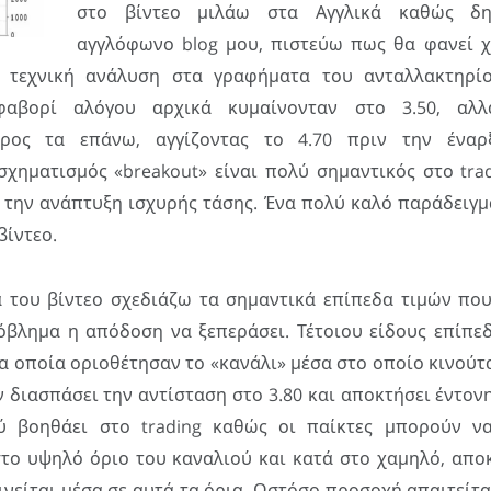
στο βίντεο μιλάω στα Αγγλικά καθώς δη
αγγλόφωνο blog μου, πιστεύω πως θα φανεί 
 τεχνική ανάλυση στα γραφήματα του ανταλλακτηρίου
αβορί αλόγου αρχικά κυμαίνονταν στο 3.50, αλλ
ρος τα επάνω, αγγίζοντας το 4.70 πριν την έναρ
σχηματισμός «breakout» είναι πολύ σημαντικός στο tra
 την ανάπτυξη ισχυρής τάσης. Ένα πολύ καλό παράδειγμ
βίντεο.
α του βίντεο σχεδιάζω τα σημαντικά επίπεδα τιμών πο
όβλημα η απόδοση να ξεπεράσει. Τέτοιου είδους επίπε
, τα οποία οριοθέτησαν το «κανάλι» μέσα στο οποίο κινού
 διασπάσει την αντίσταση στο 3.80 και αποκτήσει έντον
ύ βοηθάει στο trading καθώς οι παίκτες μπορούν να
το υψηλό όριο του καναλιού και κατά στο χαμηλό, απο
νείται μέσα σε αυτά τα όρια. Ωστόσο προσοχή απαιτείτα