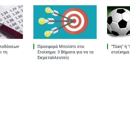
Αποδόσεων
Προσφορά Missions στο
“Τύχη” ή 
ι τη
Στοίχημα: 3 Βήματα για να τα
στοίχημα
Εκμεταλλευτείς