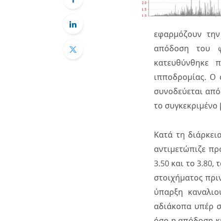
εφαρμόζουν την
απόδοση του φ
κατευθύνθηκε π
ιπποδρομίας. Ο 
συνοδεύεται από
το συγκεκριμένο 
Κατά τη διάρκει
αντιμετώπιζε πρ
3.50 και το 3.80
στοιχήματος πριν
ύπαρξη καναλιο
αδιάκοπα υπέρ σ
όσο η απόδοση κι