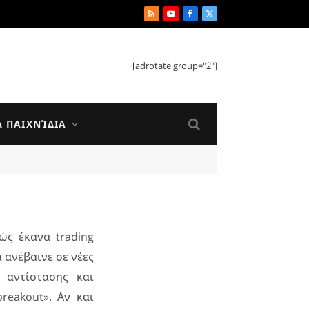
RSS
YouTube
Facebook
X
(Twitter)
[adrotate group="2"]
Ά ΠΑΙΧΝΊΔΙΑ
ώς έκανα trading
 ανέβαινε σε νέες
 αντίστασης και
reakout». Αν και