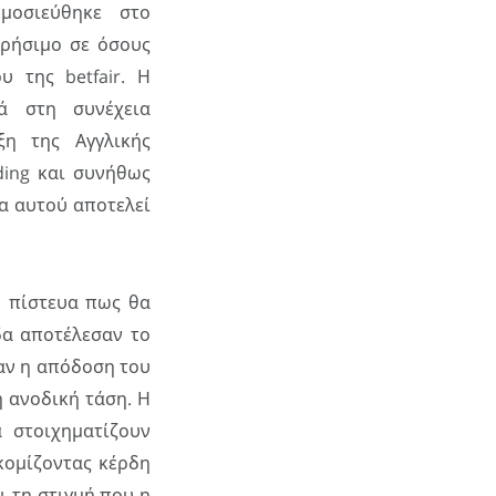
μοσιεύθηκε στο
χρήσιμο σε όσους
 της betfair. Η
ά στη συνέχεια
ξη της Αγγλικής
ding και συνήθως
α αυτού αποτελεί
υ πίστευα πως θα
δα αποτέλεσαν το
ταν η απόδοση του
η ανοδική τάση. Η
 στοιχηματίζουν
κομίζοντας κέρδη
ι τη στιγμή που η