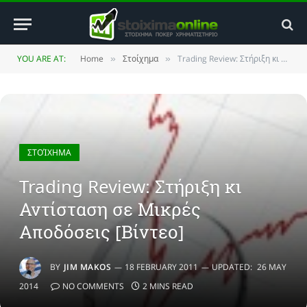
YOU ARE AT:
Home
Στοίχημα
Trading Review: Στήριξη κι Αντίσταση σε Μικρές Αποδόσεις [Βίντεο]
»
»
ΣΤΟΊΧΗΜΑ
Trading Review: Στήριξη κι
Αντίσταση σε Μικρές
Αποδόσεις [Βίντεο]
BY
JIM MAKOS
18 FEBRUARY 2011
UPDATED:
26 MAY
2014
NO COMMENTS
2 MINS READ