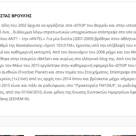
ΣΤΑΣ ΒΡΟΥΛΉΣ
 τέλη του 2002 άρχισε να εργάζεται στα «ΣΠΟΡ του Βορρά» και στην ιστο
ό ένα… διάλειμμα λόγω στρατιωτικών υποχρεώσεων επέστρεψε στο site αλ
λου ΑΝΤ1 – την «ANTEL». Για μία διετία (2007-2009) βρέθηκε στον αθλητ
θμό της Θεσσαλονίκης «Sport 103.0 FM», έχοντας υπό την επίβλεψή του τ
ά και καθημερινή εκπομπή. Από τον Ιανουάριο του 2008 μέχρι και τον Μά
θηκε στην εταιρεία «Betfair» και κυρίως στο ελληνικό blog της. Από τον 
χρι τον Μάιο του 2015 εργάστηκε στην καθημερινή εφημερίδα «ΣΠΟΡ του 
 Διεθνών (Footbet Planet) και στον τομέα του Στοιχήματος. Επέστρεψε στ
ιρείες (1x2-bet) από τις αρχές του 2014 όπου και βρίσκεται μέχρι σήμερ
 2015 είναι και πάλι σε ραδιόφωνο, στο “Πρακτορείο FM104,9”, το ραδι
ος, από την 01/04/2010, είναι μέλος της Ενωσης Συντακτών Ημερησίων 
άκης (ΕΣΗΕΜ-Θ).