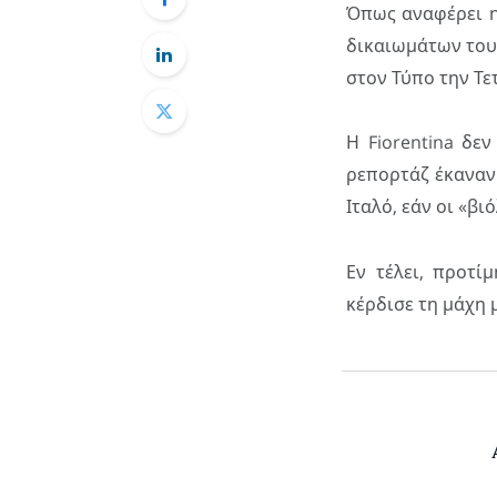
Όπως αναφέρει 
δικαιωμάτων του
στον Τύπο την Τετ
Η Fiorentina δε
ρεπορτάζ έκαναν
Ιταλό, εάν οι «β
Εν τέλει, προτί
κέρδισε τη μάχη 