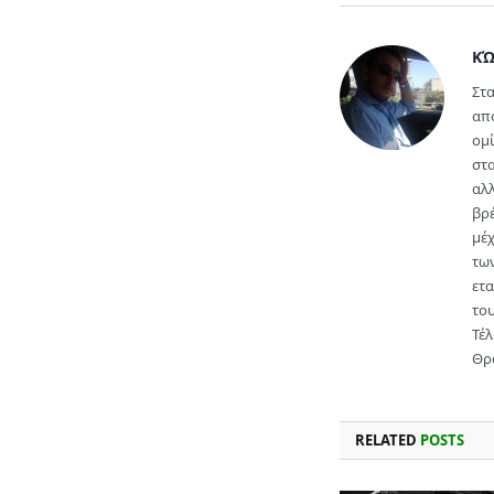
ΚΏ
Στα
απ
ομί
στα
αλλ
βρέ
μέ
των
ετα
του
Τέλ
Θρ
RELATED
POSTS