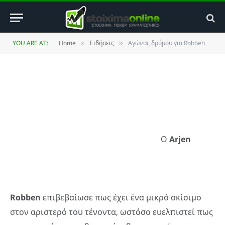
Αγώνας δρόμου για Robben
BY
ΚΏΣΤΑΣ ΒΡΟΥΛΉΣ
7 JUNE 2010
UPDATED:
27
YOU ARE AT:
Home
Ειδήσεις
Αγώνας δρόμου για Robben
»
»
NOVEMBER 2013
NO COMMENTS
2 MINS READ
Ο
Arjen
Robben
επιβεβαίωσε πως έχει ένα μικρό σκίσιμο
στον αριστερό του τένοντα, ωστόσο ευελπιστεί πως