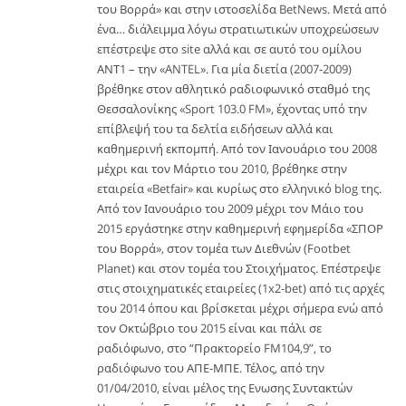
του Βορρά» και στην ιστοσελίδα BetNews. Μετά από
ένα… διάλειμμα λόγω στρατιωτικών υποχρεώσεων
επέστρεψε στο site αλλά και σε αυτό του ομίλου
ΑΝΤ1 – την «ANTEL». Για μία διετία (2007-2009)
βρέθηκε στον αθλητικό ραδιοφωνικό σταθμό της
Θεσσαλονίκης «Sport 103.0 FM», έχοντας υπό την
επίβλεψή του τα δελτία ειδήσεων αλλά και
καθημερινή εκπομπή. Από τον Ιανουάριο του 2008
μέχρι και τον Μάρτιο του 2010, βρέθηκε στην
εταιρεία «Betfair» και κυρίως στο ελληνικό blog της.
Από τον Ιανουάριο του 2009 μέχρι τον Μάιο του
2015 εργάστηκε στην καθημερινή εφημερίδα «ΣΠΟΡ
του Βορρά», στον τομέα των Διεθνών (Footbet
Planet) και στον τομέα του Στοιχήματος. Επέστρεψε
στις στοιχηματικές εταιρείες (1x2-bet) από τις αρχές
του 2014 όπου και βρίσκεται μέχρι σήμερα ενώ από
τον Οκτώβριο του 2015 είναι και πάλι σε
ραδιόφωνο, στο “Πρακτορείο FM104,9”, το
ραδιόφωνο του ΑΠΕ-ΜΠΕ. Τέλος, από την
01/04/2010, είναι μέλος της Ενωσης Συντακτών