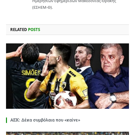
Ημερησίων Εφημερίδων Μακεδονίας-Θράκης
(ΕΣΗΕΜ-Θ).
RELATED
POSTS
ΑΕΚ: Δέκα συμβόλαια που «καίνε»