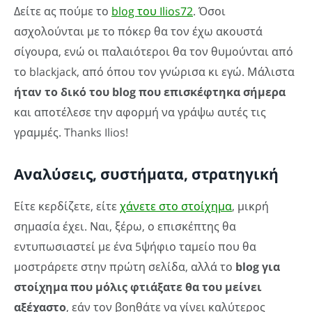
Δείτε ας πούμε το
blog του Ilios72
. Όσοι
ασχολούνται με το πόκερ θα τον έχω ακουστά
σίγουρα, ενώ οι παλαιότεροι θα τον θυμούνται από
το blackjack, από όπου τον γνώρισα κι εγώ. Μάλιστα
ήταν το δικό του blog που επισκέφτηκα σήμερα
και αποτέλεσε την αφορμή να γράψω αυτές τις
γραμμές. Thanks Ilios!
Αναλύσεις, συστήματα, στρατηγική
Είτε κερδίζετε, είτε
χάνετε στο στοίχημα
, μικρή
σημασία έχει. Ναι, ξέρω, ο επισκέπτης θα
εντυπωσιαστεί με ένα 5ψήφιο ταμείο που θα
μοστράρετε στην πρώτη σελίδα, αλλά το
blog για
στοίχημα που μόλις φτιάξατε θα του μείνει
αξέχαστο
, εάν τον βοηθάτε να γίνει καλύτερος