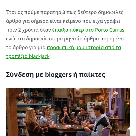
Έτσι ας πούμε παρατηρώ πως δεύτερο δημοφιλές
άρθρο για σήμερα είναι κείμενο που είχα γράψει
πριν 2 χρόνια όταν
έπαιξα πόκερ στο Porto Carras
,
ενώ στα δημοφιλέστερα μηνιαία άρθρα παραμένει
το άρθρο για μια
προσωπική μου ιστορία από τα
τραπέζια blackjack
!
Σύνδεση με bloggers ή παίκτες