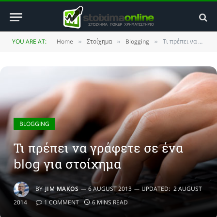
YOU ARE AT:
Home
Στοίχημα
Blogging
Τι πρέπει να γράφετε σε ένα blog για στοίχημα
»
»
»
BLOGGING
Τι πρέπει να γράφετε σε ένα
blog για στοίχημα
BY
JIM MAKOS
6 AUGUST 2013
UPDATED:
2 AUGUST
2014
1 COMMENT
6 MINS READ