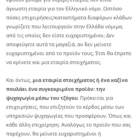
άγνωστη εταιρία για τον Ελληνικό νόμο. Ωστόσο
πόσες επιχειρήσεις/καταστήματα διαφόρων κλάδων
γνωρίζετε που λειτουργούν στην Ελλάδα νόμιμα,
από τις οποίες δεν είστε ευχαριστημένοι; Δεν
αποφεύγετε αυτά τα μαγαζιά, αν δεν μείνετε
ευχαριστημένοι από το προϊόν τους; Έτσι θα έπρεπε
να κρίνετε και μια εταιρία στοιχήματος.
Και όντως,
μια εταιρία στοιχήματος ή ένα καζίνο
πουλάει ένα συγκεκριμένο προϊόν: την
ψυχαγωγία μέσω του τζόγου
. Πρόκειται για
επιχειρήσεις, που επιζητούν το κέρδος μέσω των
υπηρεσιών ψυχαγωγίας που προσφέρουν. Όπως και
κάθε άλλη επιχείρηση. Αναλόγως το προϊόν που σας
παρέχουν, θα μείνετε ευχαριστημένοι ή