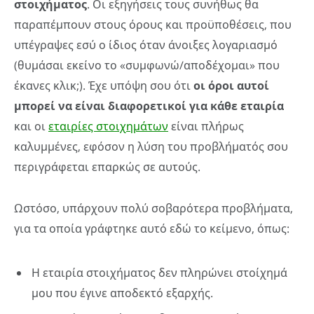
στοιχήματος
. Οι εξηγήσεις τους συνήθως θα
παραπέμπουν στους όρους και προϋποθέσεις, που
υπέγραψες εσύ ο ίδιος όταν άνοιξες λογαριασμό
(θυμάσαι εκείνο το «συμφωνώ/αποδέχομαι» που
έκανες κλικ;). Έχε υπόψη σου ότι
οι όροι αυτοί
μπορεί να είναι διαφορετικοί για κάθε εταιρία
και οι
εταιρίες στοιχημάτων
είναι πλήρως
καλυμμένες, εφόσον η λύση του προβλήματός σου
περιγράφεται επαρκώς σε αυτούς.
Ωστόσο, υπάρχουν πολύ σοβαρότερα προβλήματα,
για τα οποία γράφτηκε αυτό εδώ το κείμενο, όπως:
Η εταιρία στοιχήματος δεν πληρώνει στοίχημά
μου που έγινε αποδεκτό εξαρχής.