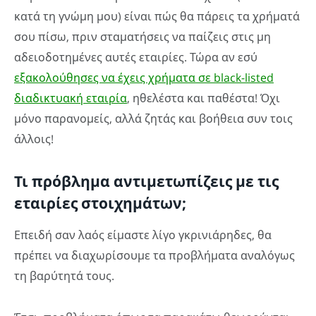
κατά τη γνώμη μου) είναι πώς θα πάρεις τα χρήματά
σου πίσω, πριν σταματήσεις να παίζεις στις μη
αδειοδοτημένες αυτές εταιρίες. Τώρα αν εσύ
εξακολούθησες να έχεις χρήματα σε black-listed
διαδικτυακή εταιρία
, ηθελέστα και παθέστα! Όχι
μόνο παρανομείς, αλλά ζητάς και βοήθεια συν τοις
άλλοις!
Τι πρόβλημα αντιμετωπίζεις με τις
εταιρίες στοιχημάτων;
Επειδή σαν λαός είμαστε λίγο γκρινιάρηδες, θα
πρέπει να διαχωρίσουμε τα προβλήματα αναλόγως
τη βαρύτητά τους.