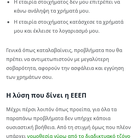
Η εταιρία στοιχήματος δεν μου επιτρέπει να
κάνω ανάληψη τα χρήματά μου.
Η εταιρία στοιχήματος κατάσχεσε τα χρήματά
μου και έκλεισε το λογαριασμό μου.
Γενικά όπως καταλαβαίνεις, προβλήματα που θα
πρέπει να αντιμετωπιστούν με μεγαλύτερη
σοβαρότητα, αφορούν την ασφάλεια και εγγύηση
των χρημάτων σου.
Η λύση που δίνει η ΕΕΕΠ
Μέχρι πέρσι λοιπόν όπως προείπα, για όλα τα
παραπάνω προβλήματα δεν υπήρχε κάποια
ουσιαστική βοήθεια. Από τη στιγμή όμως που πλέον
υπάρχει
νομοθεσία γύρω από το διαδικτυακό τζόγο