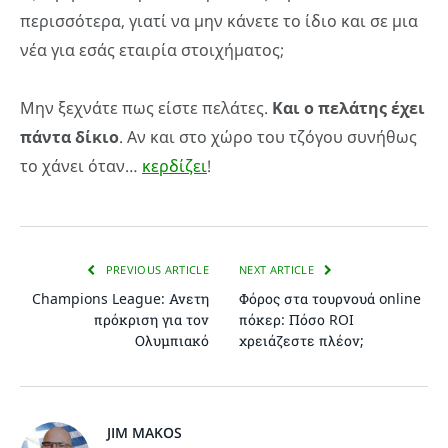
περισσότερα, γιατί να μην κάνετε το ίδιο και σε μια
νέα για εσάς εταιρία στοιχήματος;
Μην ξεχνάτε πως είστε πελάτες.
Και ο πελάτης έχει
πάντα δίκιο
. Αν και στο χώρο του τζόγου συνήθως
το χάνει όταν…
κερδίζει
!
PREVIOUS ARTICLE
NEXT ARTICLE
Champions League: Ανετη
Φόρος στα τουρνουά online
πρόκριση για τον
πόκερ: Πόσο ROI
Ολυμπιακό
χρειάζεστε πλέον;
JIM MAKOS